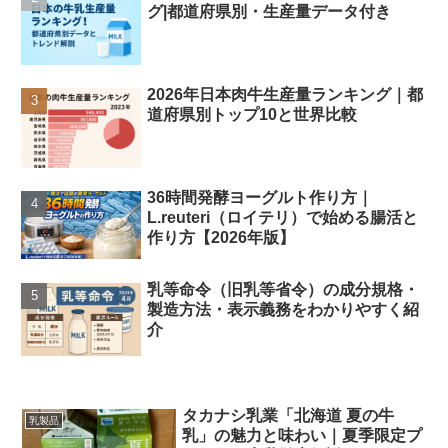
グ|都道府県別・生産量データ付き
2026年日本肉牛生産量ランキング｜都
道府県別トップ10と世界比較
36時間発酵ヨーグルト作り方｜
L.reuteri（ロイテリ）で始める腸活と
作り方【2026年版】
乳等命令（旧乳等省令）の成分規格・
製造方法・表示義務をわかりやすく紹
介
タカナシ乳業「北海道 夏の牛
乳製品
乳」の魅力と味わい｜夏季限定プ