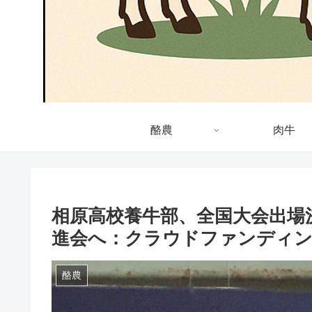
酪農
肉牛
相原高校養牛部、全国大会出場
進会へ：クラウドファンディン
酪農