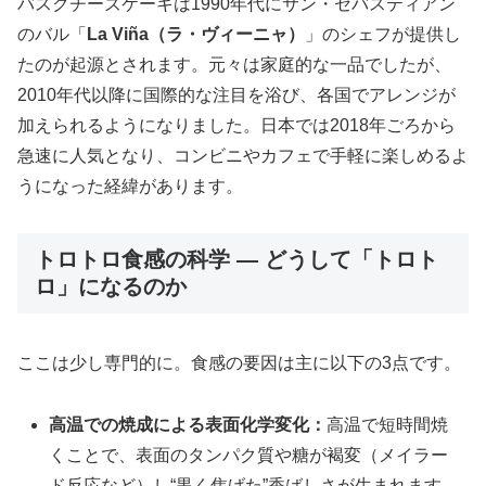
バスクチーズケーキは1990年代にサン・セバスティアン
のバル「
La Viña（ラ・ヴィーニャ）
」のシェフが提供し
たのが起源とされます。元々は家庭的な一品でしたが、
2010年代以降に国際的な注目を浴び、各国でアレンジが
加えられるようになりました。日本では2018年ごろから
急速に人気となり、コンビニやカフェで手軽に楽しめるよ
うになった経緯があります。
トロトロ食感の科学 — どうして「トロト
ロ」になるのか
ここは少し専門的に。食感の要因は主に以下の3点です。
高温での焼成による表面化学変化：
高温で短時間焼
くことで、表面のタンパク質や糖が褐変（メイラー
ド反応など）し“黒く焦げた”香ばしさが生まれます。