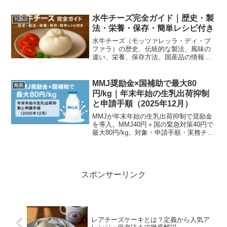
ウハウを公開！
水牛チーズ完全ガイド｜歴史・製
乳製品
法・栄養・保存・簡単レシピ付き
水牛チーズ（モッツァレッラ・ディ・ブ
ファラ）の歴史、伝統的な製法、風味の
違い、栄養、保存方法、国産品の情報、
家庭でできるおすすめレシピ、購入時の
選び方や賞味のコツを分かりやすく解
説。
MMJ奨励金×国補助で最大80
酪農
円/kg｜年末年始の生乳出荷抑制
と申請手順（2025年12月）
MMJが年末年始の生乳出荷抑制で奨励金
を導入。MMJ40円＋国の緊急対策40円で
最大80円/kg。対象・申請手順・実務チェ
ックリストを酪農家がわかりやすく解説
します（2025年12月更新）。
スポンサーリンク
レアチーズケーキとは？定義から人気ア