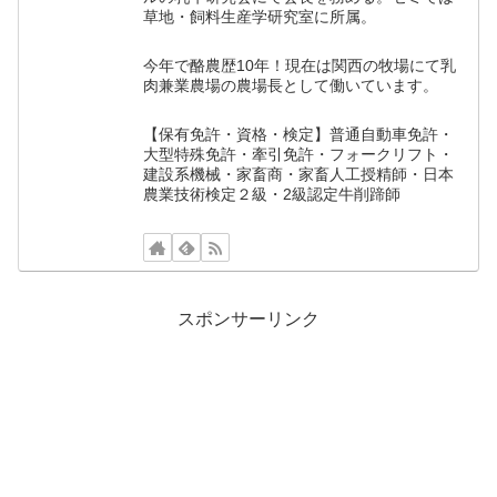
草地・飼料生産学研究室に所属。
今年で酪農歴10年！現在は関西の牧場にて乳
肉兼業農場の農場長として働いています。
【保有免許・資格・検定】普通自動車免許・
大型特殊免許・牽引免許・フォークリフト・
建設系機械・家畜商・家畜人工授精師・日本
農業技術検定２級・2級認定牛削蹄師
スポンサーリンク