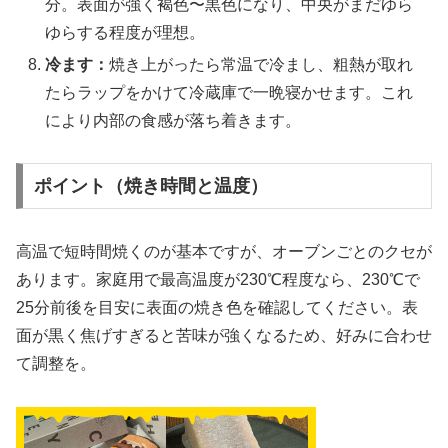
分。表面が強く褐色〜黒色になり、中央がまだゆら
ゆらする程度が理想。
冷ます：
焼き上がったら常温で冷まし、粗熱が取れ
たらラップをかけて冷蔵庫で一晩寝かせます。これ
により内部の食感が落ち着きます。
ポイント（焼き時間と温度）
高温で短時間焼くのが基本ですが、オーブンごとのクセが
あります。家庭用で最高温度が230℃程度なら、230℃で
25分前後を目安に表面の焼き色を確認してください。表
面が黒く焦げすぎると苦味が強くなるため、好みに合わせ
て調整を。