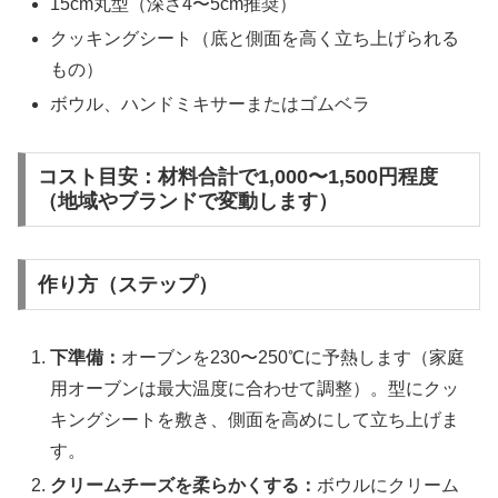
15cm丸型（深さ4〜5cm推奨）
クッキングシート（底と側面を高く立ち上げられる
もの）
ボウル、ハンドミキサーまたはゴムベラ
コスト目安：材料合計で1,000〜1,500円程度
（地域やブランドで変動します）
作り方（ステップ）
下準備：
オーブンを230〜250℃に予熱します（家庭
用オーブンは最大温度に合わせて調整）。型にクッ
キングシートを敷き、側面を高めにして立ち上げま
す。
クリームチーズを柔らかくする：
ボウルにクリーム