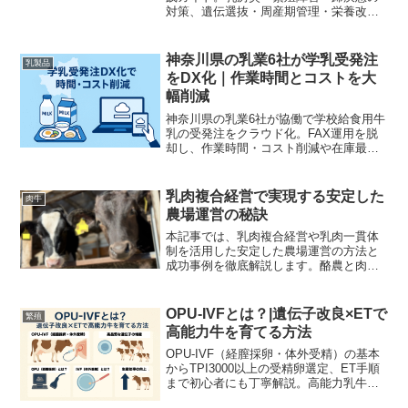
対策、遺伝選抜・周産期管理・栄養改善
を含む具体手順とKPI、現場チェックリス
トで経営効率・環境負荷・動物福祉の改
善を目指します。
神奈川県の乳業6社が学乳受発注
乳製品
をDX化｜作業時間とコストを大
幅削減
神奈川県の乳業6社が協働で学校給食用牛
乳の受発注をクラウド化。FAX運用を脱
却し、作業時間・コスト削減や在庫最適
化を実現。導入手順と現場チェックリス
ト、実務テンプレを分かりやすく解説し
ます。
乳肉複合経営で実現する安定した
肉牛
農場運営の秘訣
本記事では、乳肉複合経営や乳肉一貫体
制を活用した安定した農場運営の方法と
成功事例を徹底解説します。酪農と肉牛
生産の融合によるリスク分散、コスト削
減、収益向上のポイントを紹介！
OPU‑IVFとは？|遺伝子改良×ETで
繁殖
高能力牛を育てる方法
OPU‑IVF（経膣採卵・体外受精）の基本
からTPI3000以上の受精卵選定、ET手順
まで初心者にも丁寧解説。高能力乳牛の
短期大量生産で酪農経営を飛躍させるノ