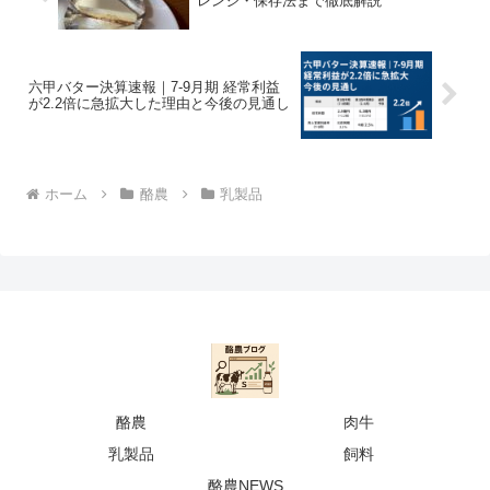
レンジ・保存法まで徹底解説
六甲バター決算速報｜7-9月期 経常利益
が2.2倍に急拡大した理由と今後の見通し
ホーム
酪農
乳製品
酪農
肉牛
乳製品
飼料
酪農NEWS