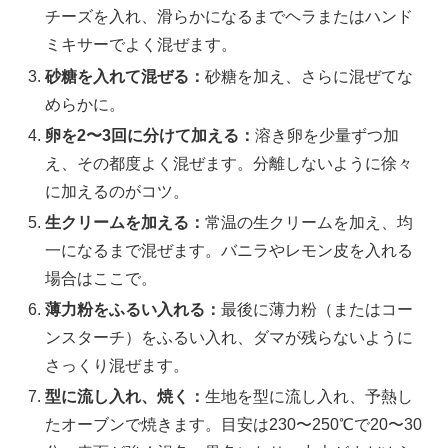
チーズを入れ、滑らかになるまでヘラまたはハンド
ミキサーでよく混ぜます。
砂糖を入れて混ぜる：
砂糖を加え、さらに混ぜてな
めらかに。
卵を2〜3回に分けて加える：
溶き卵を少量ずつ加
え、その都度よく混ぜます。分離しないように徐々
に加えるのがコツ。
生クリームを加える：
常温の生クリームを加え、均
一になるまで混ぜます。バニラやレモン皮を入れる
場合はここで。
薄力粉をふるい入れる：
最後に薄力粉（またはコー
ンスターチ）をふるい入れ、ダマが残らないように
さっくり混ぜます。
型に流し入れ、焼く：
生地を型に流し入れ、予熱し
たオーブンで焼きます。目安は230〜250℃で20〜30