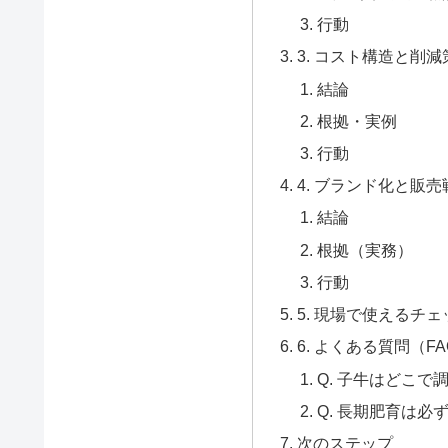
行動
3. コスト構造と削
結論
根拠・実例
行動
4. ブランド化と販
結論
根拠（実務）
行動
5. 現場で使えるチ
6. よくある質問（F
Q. 子牛はどこで
Q. 長期肥育は必
次のステップ