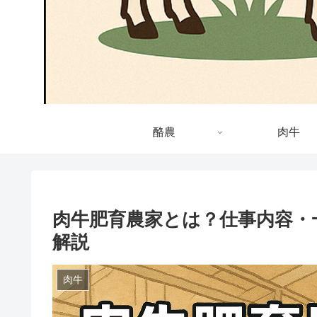
酪農
肉牛
肉牛肥育農家とは？仕事内容・
解説
肉牛