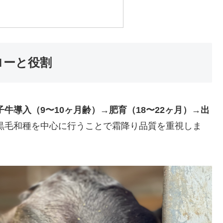
フローと役割
子牛導入（9〜10ヶ月齢）→肥育（18〜22ヶ月）→出
黒毛和種を中心に行うことで霜降り品質を重視しま