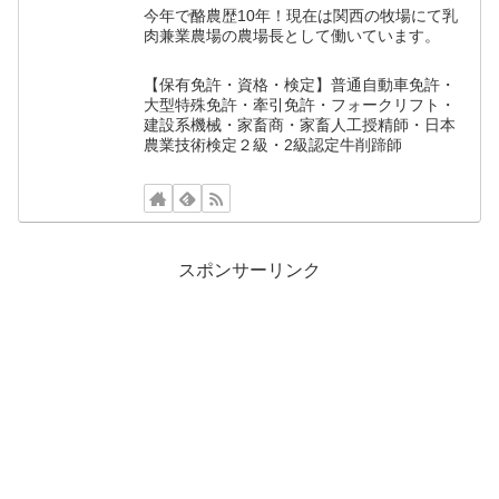
今年で酪農歴10年！現在は関西の牧場にて乳
肉兼業農場の農場長として働いています。
【保有免許・資格・検定】普通自動車免許・
大型特殊免許・牽引免許・フォークリフト・
建設系機械・家畜商・家畜人工授精師・日本
農業技術検定２級・2級認定牛削蹄師
スポンサーリンク