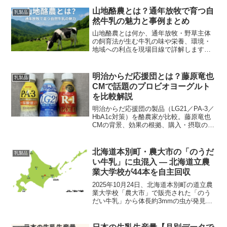
簡単レシピも。あなたに合う一杯が見つ
かります。
山地酪農とは？通年放牧で育つ自
乳製品
然牛乳の魅力と事例まとめ
山地酪農とは何か、通年放牧・野草主体
の飼育法が生む牛乳の味や栄養、環境・
地域への利点を現場目線で詳解します。
田野畑などの事例、購入方法、見学・体
験のポイントまで実用的にまとめたガイ
ドです。
明治からだ応援団とは？藤原竜也
乳製品
CMで話題のプロビオヨーグルト
を比較解説
明治からだ応援団の製品（LG21／PA-3／
HbA1c対策）を酪農家が比較。藤原竜也
CMの背景、効果の根拠、購入・摂取の実
践法まで、公式情報に基づきわかりやす
く解説します。
北海道本別町・農大市の「のうだ
乳製品
い牛乳」に虫混入 — 北海道立農
業大学校が44本を自主回収
2025年10月24日、北海道本別町の道立農
業大学校「農大市」で販売された「のう
だい牛乳」から体長約3mmの虫が発見さ
れ、販売分44本を自主回収。原因・消費
者対応・再発防止策をわかりやすく解説
します。