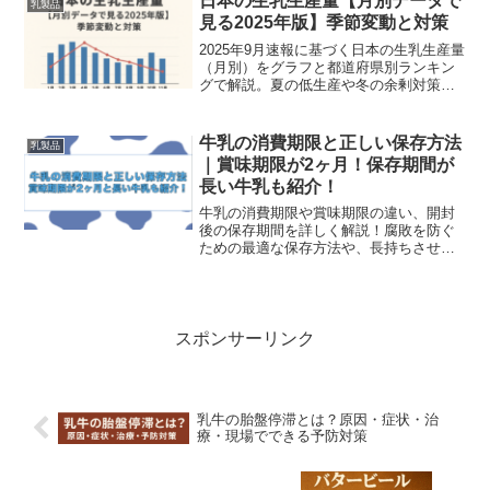
日本の生乳生産量【月別データで
乳製品
見る2025年版】季節変動と対策
2025年9月速報に基づく日本の生乳生産量
（月別）をグラフと都道府県別ランキン
グで解説。夏の低生産や冬の余剰対策、
乳製品振り分けの現場実務まで分かりや
すく紹介します。
牛乳の消費期限と正しい保存方法
乳製品
｜賞味期限が2ヶ月！保存期間が
長い牛乳も紹介！
牛乳の消費期限や賞味期限の違い、開封
後の保存期間を詳しく解説！腐敗を防ぐ
ための最適な保存方法や、長持ちさせる
コツを紹介。牛乳を安全においしく飲む
ためのポイントを知りたい方は必見！
スポンサーリンク
乳牛の胎盤停滞とは？原因・症状・治
療・現場でできる予防対策