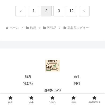
前
次
1
2
3
12
へ
へ
ホーム
酪農
乳製品
乳製品レビュー
酪農
肉牛
乳製品
飼料
酪農NEWS
© 2025 らくする|酪農専門メディア.
酪農
肉牛
乳製品
飼料
酪農NEWS