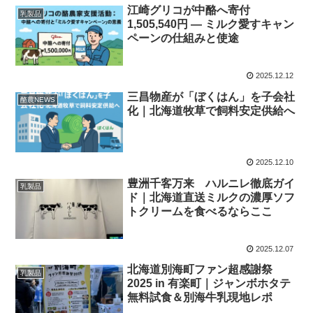
江崎グリコが中酪へ寄付
乳製品
1,505,540円 — ミルク愛すキャン
ペーンの仕組みと使途
2025.12.12
三昌物産が「ぼくはん」を子会社
酪農NEWS
化｜北海道牧草で飼料安定供給へ
2025.12.10
豊洲千客万来 ハルニレ徹底ガイ
乳製品
ド｜北海道直送ミルクの濃厚ソフ
トクリームを食べるならここ
2025.12.07
北海道別海町ファン超感謝祭
乳製品
2025 in 有楽町｜ジャンボホタテ
無料試食＆別海牛乳現地レポ