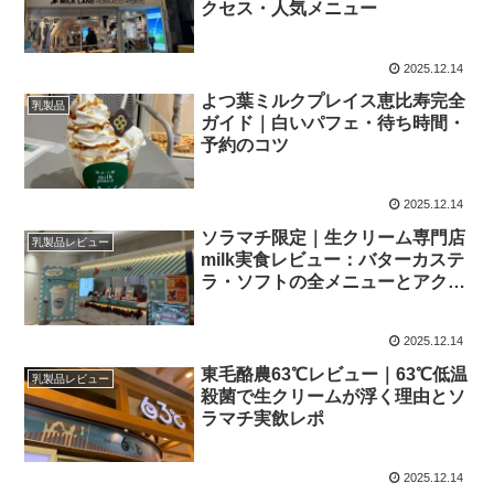
クセス・人気メニュー
2025.12.14
よつ葉ミルクプレイス恵比寿完全
乳製品
ガイド｜白いパフェ・待ち時間・
予約のコツ
2025.12.14
ソラマチ限定｜生クリーム専門店
乳製品レビュー
milk実食レビュー：バターカステ
ラ・ソフトの全メニューとアクセ
ス
2025.12.14
東毛酪農63℃レビュー｜63℃低温
乳製品レビュー
殺菌で生クリームが浮く理由とソ
ラマチ実飲レポ
2025.12.14