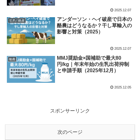
2025.12.07
アンダーソン・ヘイ破産で日本の
世界の酪農
酪農はどうなるか？干し草輸入の
影響と対策（2025）
2025.12.07
MMJ奨励金×国補助で最大80
酪農
円/kg｜年末年始の生乳出荷抑制
と申請手順（2025年12月）
2025.12.05
スポンサーリンク
次のページ