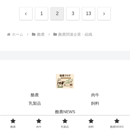
前
次
1
2
3
13
へ
へ
ホーム
酪農
酪農関連企業・組織
酪農
肉牛
乳製品
飼料
酪農NEWS
© 2025 らくする|酪農専門メディア.
酪農
肉牛
乳製品
飼料
酪農NEWS