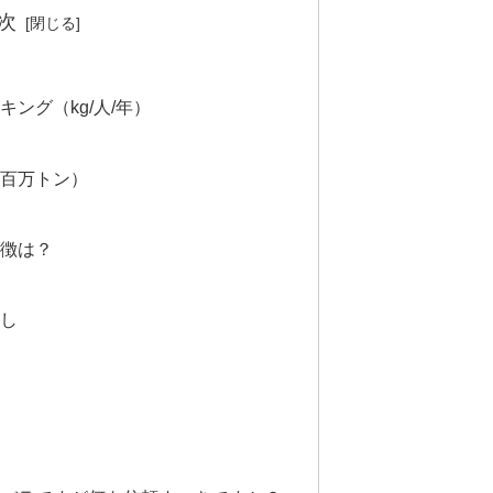
次
ング（kg/人/年）
百万トン）
徴は？
）
し