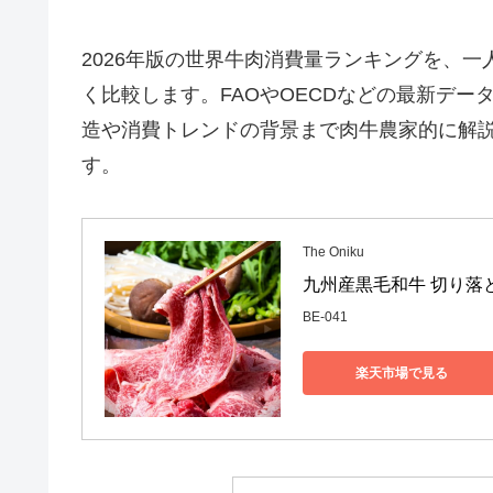
2026年版の世界牛肉消費量ランキングを、一
く比較します。FAOやOECDなどの最新デ
造や消費トレンドの背景まで肉牛農家的に解
す。
The Oniku
九州産黒毛和牛 切り落とし
BE-041
楽天市場で見る