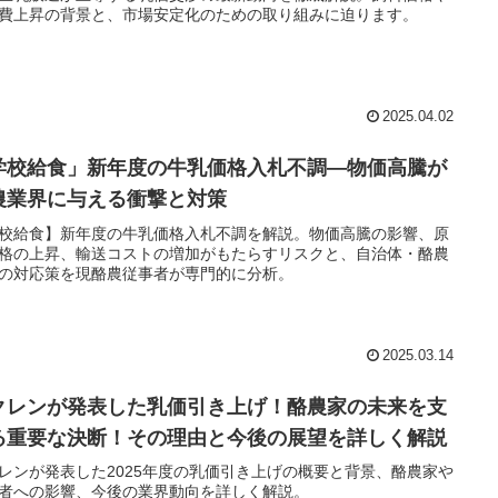
費上昇の背景と、市場安定化のための取り組みに迫ります。
2025.04.02
学校給食」新年度の牛乳価格入札不調―物価高騰が
農業界に与える衝撃と対策
校給食】新年度の牛乳価格入札不調を解説。物価高騰の影響、原
格の上昇、輸送コストの増加がもたらすリスクと、自治体・酪農
の対応策を現酪農従事者が専門的に分析。
2025.03.14
クレンが発表した乳価引き上げ！酪農家の未来を支
る重要な決断！その理由と今後の展望を詳しく解説
レンが発表した2025年度の乳価引き上げの概要と背景、酪農家や
者への影響、今後の業界動向を詳しく解説。