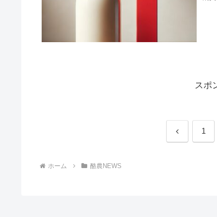
スポ
前
1
へ
ホーム
酪農NEWS