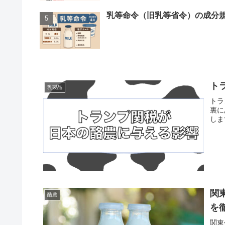
乳等命令（旧乳等省令）の成分
ト
乳製品
トラ
裏に
しま
関
酪農
を
関東