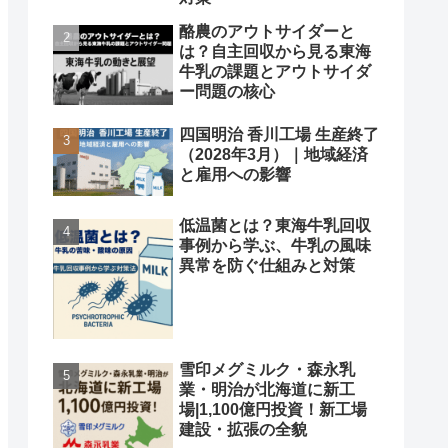
酪農のアウトサイダーと
は？自主回収から見る東海
牛乳の課題とアウトサイダ
ー問題の核心
四国明治 香川工場 生産終了
（2028年3月）｜地域経済
と雇用への影響
低温菌とは？東海牛乳回収
事例から学ぶ、牛乳の風味
異常を防ぐ仕組みと対策
雪印メグミルク・森永乳
業・明治が北海道に新工
場|1,100億円投資！新工場
建設・拡張の全貌