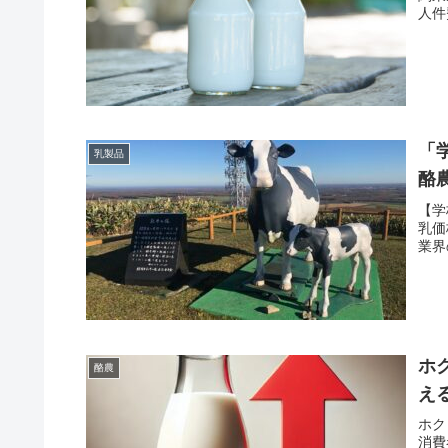
人件
「
乳製品
酪
【学
乳価
業界
ホ
酪農
え
ホク
消費