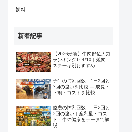
飼料
新着記事
【2026最新】牛肉部位人気
ランキングTOP10｜焼肉・
ステーキ別おすすめ
子牛の哺乳回数｜1日2回と
3回の違いを比較 — 成長・
下痢・コストを比較
酪農の搾乳回数：1日2回と
3回の違い｜産乳量・コス
ト・牛の健康をデータで解
説