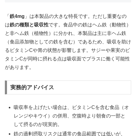
「
鉄4mg
」は本製品の大きな特長です。ただし重要なの
は
鉄の種類と吸収性
です。食品中の鉄はヘム鉄（動物性）
と非ヘム鉄（植物性）に分かれ、本製品は主に非ヘム鉄
（食品添加物としての鉄を含む）であるため、吸収を助け
るビタミンCや胃の状態が影響します。サジーや果実のビ
タミンCが同時に摂れる点は吸収面でプラスに働く可能性
があります。
実務的アドバイス
吸収率を上げたい場合は、ビタミンCを含む食品（オ
レンジやキウイ）の併用、空腹時より朝食の一部と
して摂るのが現実的。
鉄の過剰摂取リスクは通常の食品範囲では低いが、