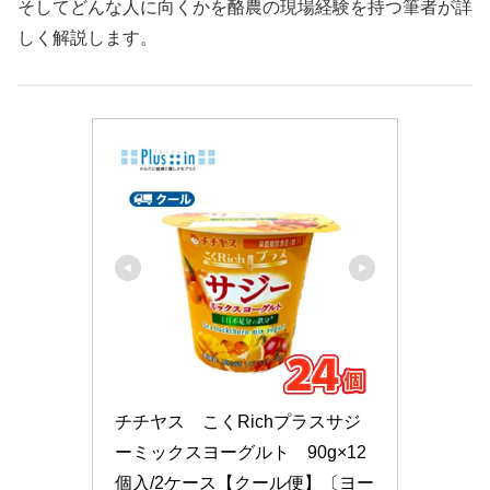
そしてどんな人に向くかを酪農の現場経験を持つ筆者が詳
しく解説します。
チチヤス　こくRichプラスサジ
ーミックスヨーグルト　90g×12
個入/2ケース【クール便】〔ヨー