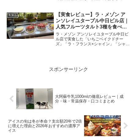
レンジ、最安購入先まで分かりやすく紹
介します
【実食レビュー】ラ・メゾン ア
乳製品
ンソレイユターブル中日ビル店｜
人気フルーツタルト3種を食べ比
べ
ラ・メゾン アンソレイユターブル中日ビ
ル店で実食した「いちごベイクドチー
ズ」「ラ・フランス×シャイン」「シャイ
ンズコット」を写真付きで詳述。味・食
感・価格・予約・保存のコツまで分かり
やすく解説します。
スポンサーリンク
大阿蘇牛乳1000mlの徹底レビュー｜成
分・味・常温保存・口コミまとめ
アイスの旬は冬が本命？支出額20年で2倍
に増えた理由と2026年おすすめの濃厚ア
イス