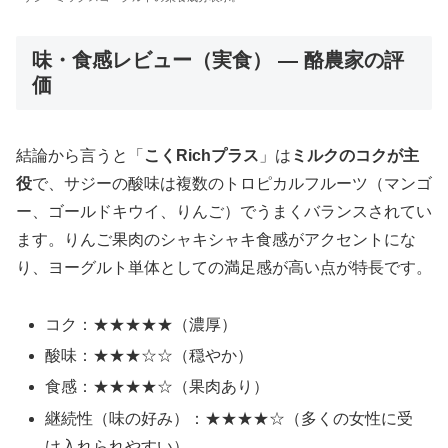
味・食感レビュー（実食） — 酪農家の評
価
結論から言うと「
こくRichプラス
」は
ミルクのコクが主
役
で、サジーの酸味は複数のトロピカルフルーツ（マンゴ
ー、ゴールドキウイ、りんご）でうまくバランスされてい
ます。りんご果肉のシャキシャキ食感がアクセントにな
り、ヨーグルト単体としての満足感が高い点が特長です。
コク：★★★★★（濃厚）
酸味：★★★☆☆（穏やか）
食感：★★★★☆（果肉あり）
継続性（味の好み）：★★★★☆（多くの女性に受
け入れられやすい）