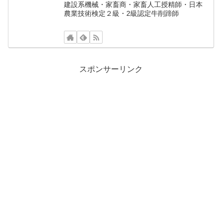
建設系機械・家畜商・家畜人工授精師・日本
農業技術検定２級・2級認定牛削蹄師
スポンサーリンク