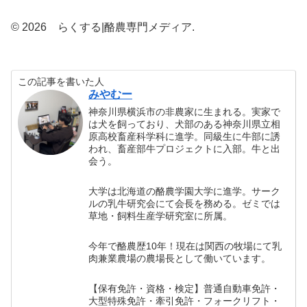
© 2026 らくする|酪農専門メディア.
この記事を書いた人
みやむー
神奈川県横浜市の非農家に生まれる。実家で
は犬を飼っており、犬部のある神奈川県立相
原高校畜産科学科に進学。同級生に牛部に誘
われ、畜産部牛プロジェクトに入部。牛と出
会う。
大学は北海道の酪農学園大学に進学。サーク
ルの乳牛研究会にて会長を務める。ゼミでは
草地・飼料生産学研究室に所属。
今年で酪農歴10年！現在は関西の牧場にて乳
肉兼業農場の農場長として働いています。
【保有免許・資格・検定】普通自動車免許・
大型特殊免許・牽引免許・フォークリフト・