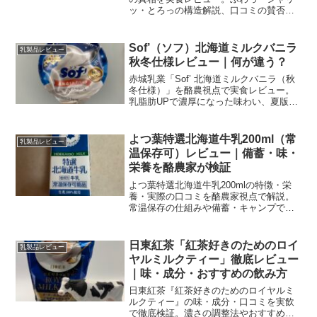
ッ・とろっの構造解説、口コミの賛否、
東京・通販の買い方、値段・カロリーま
で2026年最新情報でまとめます。
Sof’（ソフ）北海道ミルクバニラ
乳製品レビュー
秋冬仕様レビュー｜何が違う？
赤城乳業「Sof’ 北海道ミルクバニラ（秋
冬仕様）」を酪農視点で実食レビュー。
乳脂肪UPで濃厚になった味わい、夏版と
の違い、口コミ・栄養情報・購入先まで
をわかりやすく解説します。
よつ葉特選北海道牛乳200ml（常
乳製品レビュー
温保存可）レビュー｜備蓄・味・
栄養を酪農家が検証
よつ葉特選北海道牛乳200mlの特徴・栄
養・実際の口コミを酪農家視点で解説。
常温保存の仕組みや備蓄・キャンプでの
使い方、他ロングライフ牛乳との比較ま
で網羅。購入先・価格情報も掲載。
日東紅茶「紅茶好きのためのロイ
乳製品レビュー
ヤルミルクティー」徹底レビュー
｜味・成分・おすすめの飲み方
日東紅茶『紅茶好きのためのロイヤルミ
ルクティー』の味・成分・口コミを実飲
で徹底検証。濃さの調整法やおすすめア