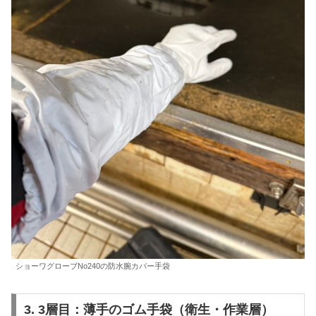
ショーワグローブNo240の防水腕カバー手袋
3. 3層目：薄手のゴム手袋（衛生・作業層）