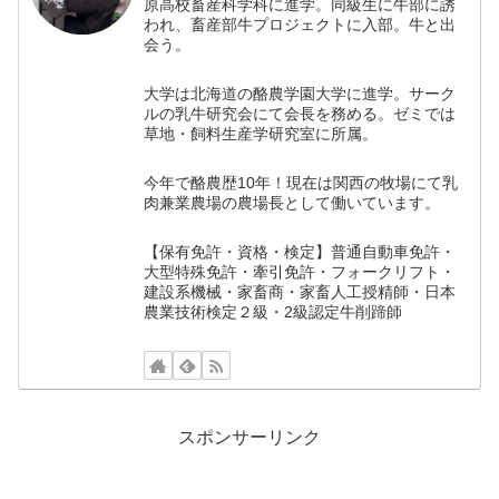
原高校畜産科学科に進学。同級生に牛部に誘
われ、畜産部牛プロジェクトに入部。牛と出
会う。
大学は北海道の酪農学園大学に進学。サーク
ルの乳牛研究会にて会長を務める。ゼミでは
草地・飼料生産学研究室に所属。
今年で酪農歴10年！現在は関西の牧場にて乳
肉兼業農場の農場長として働いています。
【保有免許・資格・検定】普通自動車免許・
大型特殊免許・牽引免許・フォークリフト・
建設系機械・家畜商・家畜人工授精師・日本
農業技術検定２級・2級認定牛削蹄師
スポンサーリンク