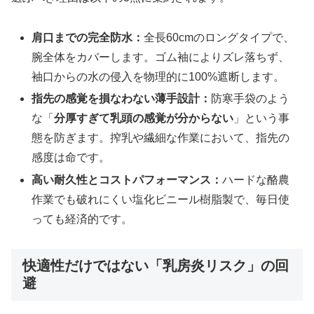
肩口までの完全防水：
全長60cmのロングタイプで、
腕全体をカバーします。ゴム袖によりズレ落ちず、
袖口からの水の侵入を物理的に100%遮断します。
指先の感覚を損なわない薄手設計：
防寒手袋のよう
な「
分厚すぎて乳頭の感覚が分からない
」という事
態を防ぎます。搾乳や繊細な作業において、指先の
感度は命です。
高い耐久性とコストパフォーマンス：
ハードな酪農
作業でも破れにくい塩化ビニール樹脂製で、毎日使
っても経済的です。
快適性だけではない「乳房炎リスク」の回
避