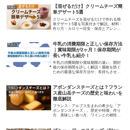
【混ぜるだけ】クリームチーズ簡
乳製品
単デザート5選
クリームチーズを混ぜるだけで作れる簡
単デザート5選を写真付きで解説。材料・
作り方・カロリー目安・保存とアレンジ
例まで丁寧に紹介します。
牛乳の消費期限と正しい保存方法
乳製品
｜賞味期限が2ヶ月！保存期間が
長い牛乳も紹介！
牛乳の消費期限や賞味期限の違い、開封
後の保存期間を詳しく解説！腐敗を防ぐ
ための最適な保存方法や、長持ちさせる
コツを紹介。牛乳を安全においしく飲む
ためのポイントを知りたい方は必見！
アボンダンスチーズとは？フラン
乳製品
ス産山岳チーズの歴史と味わいを
徹底解説
フランス・アルプス生まれの希少な「ア
ボンダンスチーズ」。歴史や特徴、作り
方、美味しい食べ方、ワインとの相性ま
で徹底解説します。