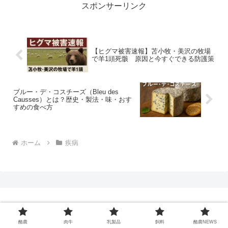
スポンサーリンク
【ヒグマ被害速報】苫小牧・美沢の牧場
で羊1頭死骸 原因と今すぐできる防護策
ブルー・デ・コスチーズ（Bleu des
Causses）とは？歴史・製法・味・おす
すめの食べ方
ホーム
疾病
酪農
肉牛
乳製品
飼料
酪農NEWS