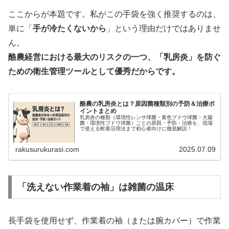
ここからが本題です。私がこの手袋を強く推奨するのは、
単に「
手が冷たくないから
」という理由だけではありませ
ん。
酪農経営における最大のリスクの一つ、「乳房炎」を防ぐ
ための衛生管理ツールとして優秀だからです。
酪農の乳房炎とは？原因菌種類別の予防＆治療ポ
イントまとめ
乳房炎の種類（環境性レンサ球菌・黄色ブドウ球菌・大腸
菌・環境性ブドウ球菌）ごとの原因・予防・治療を、現場
で使える軟膏活用法まで初心者向けに徹底解説！
rakusurukurasi.com
2025.07.09
「洗えない作業着の袖」は雑菌の温床
長手袋を使用せず、作業着の袖（または腕カバー）で作業