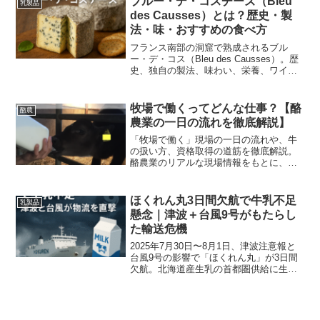
ブルー・デ・コスチーズ（Bleu
乳製品
des Causses）とは？歴史・製
法・味・おすすめの食べ方
フランス南部の洞窟で熟成されるブル
ー・デ・コス（Bleu des Causses）。歴
史、独自の製法、味わい、栄養、ワイン
との相性や簡単レシピまで、初心者にも
分かりやすくまとめました。
牧場で働くってどんな仕事？【酪
酪農
農業の一日の流れを徹底解説】
「牧場で働く」現場の一日の流れや、牛
の扱い方、資格取得の道筋を徹底解説。
酪農業のリアルな現場情報をもとに、初
心者にもわかりやすく説明します。
ほくれん丸3日間欠航で牛乳不足
乳製品
懸念｜津波＋台風9号がもたらし
た輸送危機
2025年7月30日〜8月1日、津波注意報と
台風9号の影響で「ほくれん丸」が3日間
欠航。北海道産生乳の首都圏供給に生じ
た遅延と、その背景・影響・今後のリス
ク回避策を分かりやすく解説します。