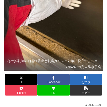
冬の搾乳時の袖濡れ防止と乳房炎リスク対策に役立つ、ショー
ワNo240の完全防水手袋
X
Facebook
はてブ
Pocket
LINE
コピー
2025.12.09