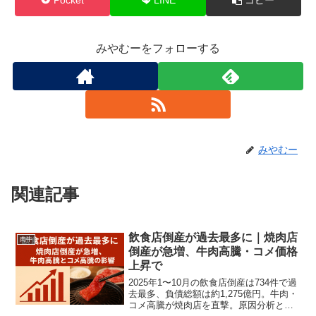
みやむーをフォローする
みやむー
関連記事
飲食店倒産が過去最多に｜焼肉店
肉牛
倒産が急増、牛肉高騰・コメ価格
上昇で
2025年1〜10月の飲食店倒産は734件で過
去最多、負債総額は約1,275億円。牛肉・
コメ高騰が焼肉店を直撃。原因分析と現