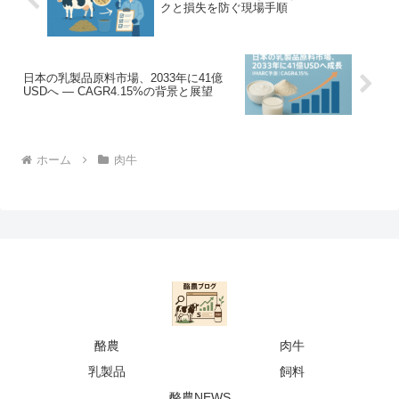
クと損失を防ぐ現場手順
日本の乳製品原料市場、2033年に41億
USDへ — CAGR4.15%の背景と展望
ホーム
肉牛
酪農
肉牛
乳製品
飼料
酪農NEWS