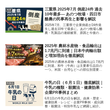
場で使える実務的対策を専門家目線で詳
述します。
三重県 2025年7月 倒産24件 過去
酪農
10年最多— あのつ牧場・四日市
酪農の民事再生と影響を解説
2025年7月、三重県で企業倒産が24件発
生し過去10年で最多に。あのつ牧場ら酪
農・乳製品の連鎖被害、原因と今後の見
通し・対策を分かりやすく解説します。
2025年 農林水産物・食品輸出は
肉牛
1.7兆円に到達｜日本牛肉輸出額
と増加理由を徹底解説
2025年の農林水産物・食品輸出は1.7兆円
に到達。和牛（牛肉）は主要牽引品目の
一つ。米国・台湾などへの部位別需要と
増加理由を一次データと肉牛農家視点で
図表付きに解説します。
牛乳の日（６月１日）徹底解説｜
乳製品
牛乳の種類・殺菌法・健康効果・
企業PR事例まとめ
6月1日の牛乳の日を解説。由来・歴史・
健康効果・レシピ・企業PR事例・成分調
整・殺菌法・特別牛乳など網羅し紹介。