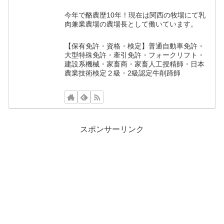
今年で酪農歴10年！現在は関西の牧場にて乳
肉兼業農場の農場長として働いています。
【保有免許・資格・検定】普通自動車免許・
大型特殊免許・牽引免許・フォークリフト・
建設系機械・家畜商・家畜人工授精師・日本
農業技術検定２級・2級認定牛削蹄師
スポンサーリンク