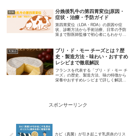
分娩後乳牛の第四胃変位|原因・
疾病
症状・治療・予防ガイド
第四胃変位（LDA・RDA）の原因や症
状、診断方法から手術治療、日常の予防
策まで獣医師監修で初心者にもわかりや
すく解説。分娩後乳牛の管理に必須の知
識をこの一記事で習得しましょう。
ブリ・ド・モー チーズとは？歴
乳製品
史・製造方法・味わい・おすすめ
レシピまで徹底解説
フランスを代表する「ブリ・ド・モー チ
ーズ」の歴史、製造方法、味の特徴から
栄養やおすすめレシピまで詳しく解説し
ます。
スポンサーリンク
カビ（真菌）が引き起こす乳房炎のリス