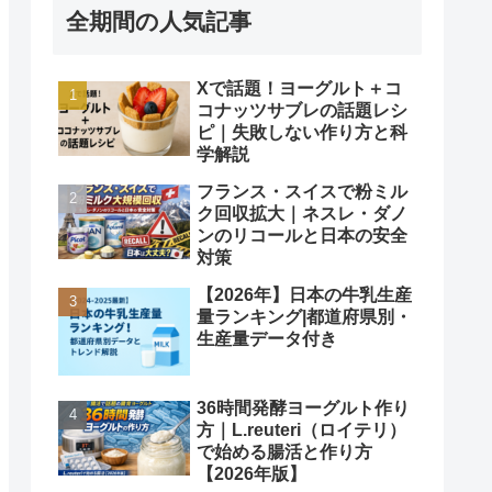
全期間の人気記事
Xで話題！ヨーグルト＋コ
コナッツサブレの話題レシ
ピ｜失敗しない作り方と科
学解説
フランス・スイスで粉ミル
ク回収拡大｜ネスレ・ダノ
ンのリコールと日本の安全
対策
【2026年】日本の牛乳生産
量ランキング|都道府県別・
生産量データ付き
36時間発酵ヨーグルト作り
方｜L.reuteri（ロイテリ）
で始める腸活と作り方
【2026年版】