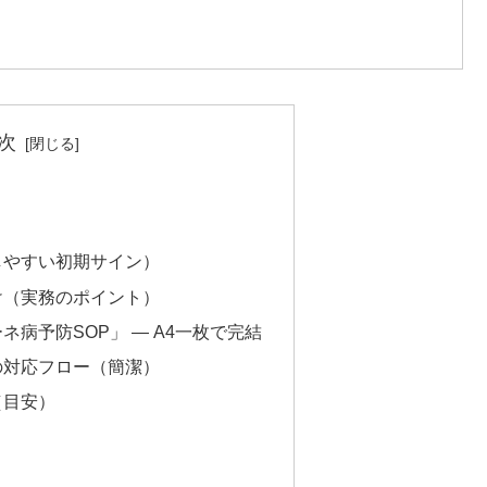
次
としやすい初期サイン）
分け（実務のポイント）
ーネ病予防SOP」 — A4一枚で完結
きの対応フロー（簡潔）
（目安）