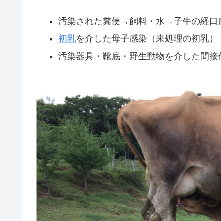
汚染された糞便→飼料・水→子牛の経口
初乳
を介した母子感染（未処理の初乳）
汚染器具・靴底・野生動物を介した間接