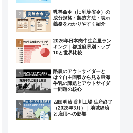
乳等命令（旧乳等省令）の
成分規格・製造方法・表示
義務をわかりやすく紹介
2026年日本肉牛生産量ラン
キング｜都道府県別トップ
10と世界比較
酪農のアウトサイダーと
は？自主回収から見る東海
牛乳の課題とアウトサイダ
ー問題の核心
四国明治 香川工場 生産終了
（2028年3月）｜地域経済
と雇用への影響