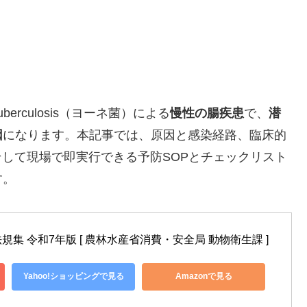
aratuberculosis（ヨーネ菌）による
慢性の腸疾患
で、
潜
因
になります。本記事では、原因と感染経路、臨床的
、そして現場で即実行できる予防SOPとチェックリスト
す。
集 令和7年版 [ 農林水産省消費・安全局 動物衛生課 ]
Yahoo!ショッピングで見る
Amazonで見る