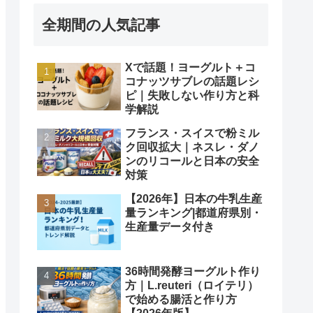
全期間の人気記事
Xで話題！ヨーグルト＋コ
コナッツサブレの話題レシ
ピ｜失敗しない作り方と科
学解説
フランス・スイスで粉ミル
ク回収拡大｜ネスレ・ダノ
ンのリコールと日本の安全
対策
【2026年】日本の牛乳生産
量ランキング|都道府県別・
生産量データ付き
36時間発酵ヨーグルト作り
方｜L.reuteri（ロイテリ）
で始める腸活と作り方