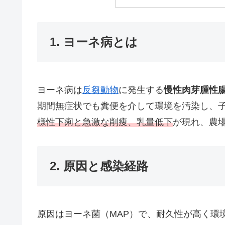
1. ヨーネ病とは
ヨーネ病は
反芻動物
に発生する
慢性肉芽腫性
期間無症状でも糞便を介して環境を汚染し、
様性下痢と急激な削痩、乳量低下
が現れ、農
2. 原因と感染経路
原因はヨーネ菌（MAP）で、耐久性が高く環