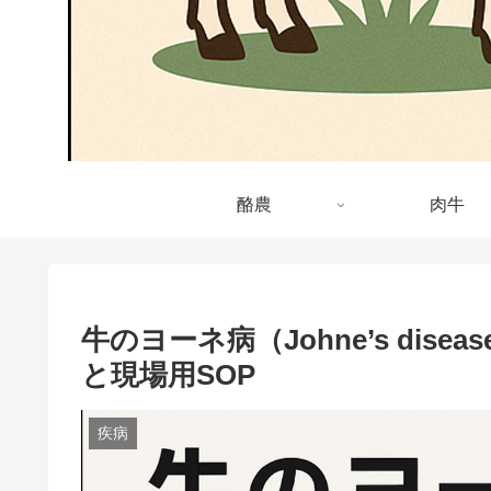
酪農
肉牛
牛のヨーネ病（Johne’s dise
と現場用SOP
疾病