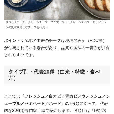
リコッタチーズ・クリームチーズ・フロマージュ・クレームエペス・モッツァレ
ラの風味を楽しむチーズ食べ比べ
ポイント：
産地名由来のチーズは地理的表示（PDO等）
が付与されている場合があり、品質や製法の一貫性が担保
されやすいです。
タイプ別・代表20種（由来・特徴・食べ
方）
ここでは
「フレッシュ／白カビ／青カビ／ウォッシュ／シ
ェーブル／セミハード／ハード」
の7分類に沿って、代表
的な20種を専門家目線で紹介します。各項目は「呼び名