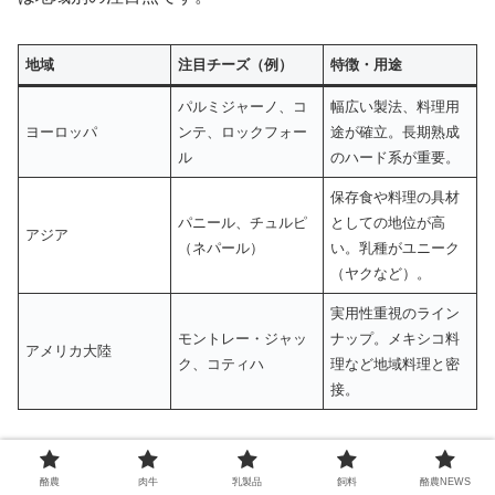
地域
注目チーズ（例）
特徴・用途
パルミジャーノ、コ
幅広い製法、料理用
ヨーロッパ
ンテ、ロックフォー
途が確立。長期熟成
ル
のハード系が重要。
保存食や料理の具材
パニール、チュルピ
としての地位が高
アジア
（ネパール）
い。乳種がユニーク
（ヤクなど）。
実用性重視のライン
モントレー・ジャッ
ナップ。メキシコ料
アメリカ大陸
ク、コティハ
理など地域料理と密
接。
すぐ使えるペアリングと料理例
酪農
肉牛
乳製品
飼料
酪農NEWS