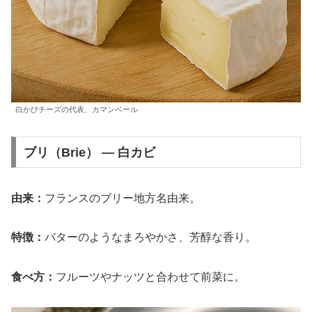
白かびチーズの代表、カマンベール
ブリ（Brie） — 白カビ
由来：
フランスのブリー地方名由来。
特徴：
バターのようなまろやかさ、芳醇な香り。
食べ方：
フルーツやナッツと合わせて前菜に。