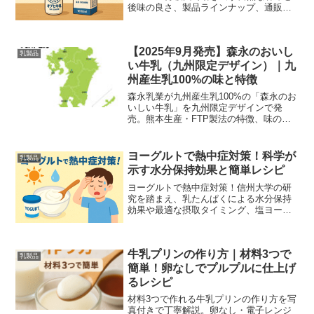
後味の良さ、製品ラインナップ、通販や
取扱店、保存の注意点まで酪農専門家が
わかりやすく解説します。
【2025年9月発売】森永のおいし
乳製品
い牛乳（九州限定デザイン）｜九
州産生乳100%の味と特徴
森永乳業が九州産生乳100%の「森永のお
いしい牛乳」を九州限定デザインで発
売。熊本生産・FTP製法の特徴、味の違
い、購入ガイドとレビューをわかりやす
く解説します。
ヨーグルトで熱中症対策！科学が
乳製品
示す水分保持効果と簡単レシピ
ヨーグルトで熱中症対策！信州大学の研
究を踏まえ、乳たんぱくによる水分保持
効果や最適な摂取タイミング、塩ヨーグ
ルトなどの簡単レシピを初心者向けにわ
かりやすく紹介します。
牛乳プリンの作り方｜材料3つで
乳製品
簡単！卵なしでプルプルに仕上げ
るレシピ
材料3つで作れる牛乳プリンの作り方を写
真付きで丁寧解説。卵なし・電子レンジ