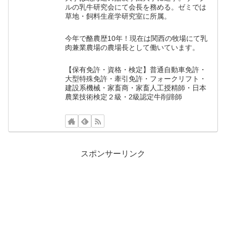
ルの乳牛研究会にて会長を務める。ゼミでは
草地・飼料生産学研究室に所属。
今年で酪農歴10年！現在は関西の牧場にて乳
肉兼業農場の農場長として働いています。
【保有免許・資格・検定】普通自動車免許・
大型特殊免許・牽引免許・フォークリフト・
建設系機械・家畜商・家畜人工授精師・日本
農業技術検定２級・2級認定牛削蹄師
スポンサーリンク