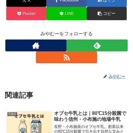
X
Facebook
はてブ
Pocket
LINE
コピー
みやむーをフォローする
みやむー
関連記事
オブセ牛乳とは｜80℃15分殺菌で
乳製品
味わう信州・小布施の地場牛乳
長野・小布施発のオブセ牛乳。創業以来
の80℃15分殺菌で引き出す自然な甘みと