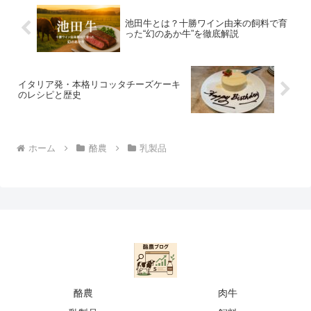
池田牛とは？十勝ワイン由来の飼料で育
った“幻のあか牛”を徹底解説
イタリア発・本格リコッタチーズケーキ
のレシピと歴史
ホーム
酪農
乳製品
酪農
肉牛