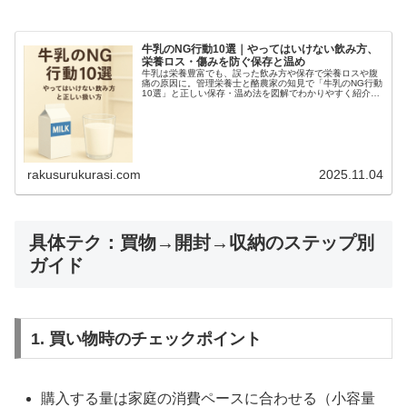
牛乳のNG行動10選｜やってはいけない飲み方、
栄養ロス・傷みを防ぐ保存と温め
牛乳は栄養豊富でも、誤った飲み方や保存で栄養ロスや腹
痛の原因に。管理栄養士と酪農家の知見で「牛乳のNG行動
10選」と正しい保存・温め法を図解でわかりやすく紹介し
ます。
rakusurukurasi.com
2025.11.04
具体テク：買物→開封→収納のステップ別
ガイド
1. 買い物時のチェックポイント
購入する量は家庭の消費ペースに合わせる（小容量