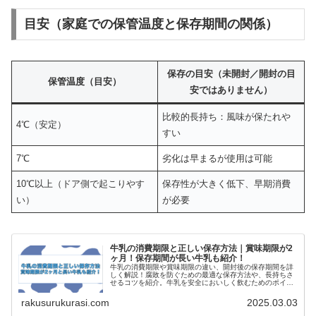
目安（家庭での保管温度と保存期間の関係）
保存の目安（未開封／開封の目
保管温度（目安）
安ではありません）
比較的長持ち：風味が保たれや
4℃（安定）
すい
7℃
劣化は早まるが使用は可能
10℃以上（ドア側で起こりやす
保存性が大きく低下、早期消費
い）
が必要
牛乳の消費期限と正しい保存方法｜賞味期限が2
ヶ月！保存期間が長い牛乳も紹介！
牛乳の消費期限や賞味期限の違い、開封後の保存期間を詳
しく解説！腐敗を防ぐための最適な保存方法や、長持ちさ
せるコツを紹介。牛乳を安全においしく飲むためのポイン
トを知りたい方は必見！
rakusurukurasi.com
2025.03.03