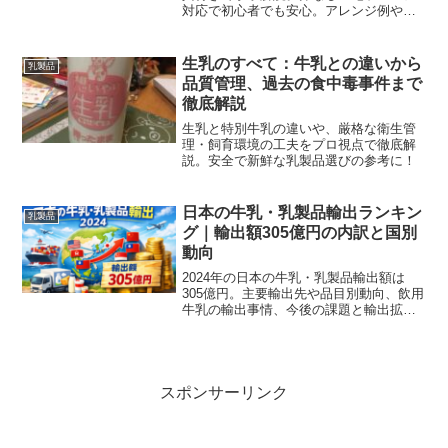
対応で初心者でも安心。アレンジ例や失
敗対処法も掲載。
生乳のすべて：牛乳との違いから
乳製品
品質管理、過去の食中毒事件まで
徹底解説
生乳と特別牛乳の違いや、厳格な衛生管
理・飼育環境の工夫をプロ視点で徹底解
説。安全で新鮮な乳製品選びの参考に！
日本の牛乳・乳製品輸出ランキン
乳製品
グ｜輸出額305億円の内訳と国別
動向
2024年の日本の牛乳・乳製品輸出額は
305億円。主要輸出先や品目別動向、飲用
牛乳の輸出事情、今後の課題と輸出拡大
の実務ポイントを公的データでわかりや
すく解説します。
スポンサーリンク