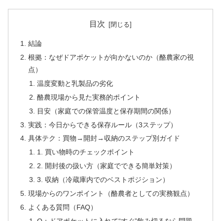
目次
結論
根拠：なぜドアポケットが向かないのか（酪農家の視
点）
温度変動と乳製品の劣化
酪農現場から見た実務的ポイント
目安（家庭での保管温度と保存期間の関係）
実践：今日からできる保存ルール（3ステップ）
具体テク：買物→開封→収納のステップ別ガイド
1. 買い物時のチェックポイント
2. 開封後の扱い方（家庭でできる簡単対策）
3. 収納（冷蔵庫内でのベストポジション）
現場からのワンポイント（酪農者としての実務観点）
よくある質問（FAQ）
Q：ドアポケットに入れて“すぐ”飲み切るなら問題