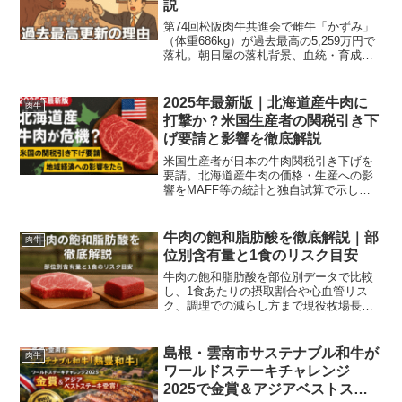
説
第74回松阪肉牛共進会で雌牛「かずみ」
（体重686kg）が過去最高の5,259万円で
落札。朝日屋の落札背景、血統・育成・
市場要因を肉牛農家視点で丁寧に解説
し、名牛まつりや販売情報まで案内しま
す。
2025年最新版｜北海道産牛肉に
肉牛
打撃か？米国生産者の関税引き下
げ要請と影響を徹底解説
米国生産者が日本の牛肉関税引き下げを
要請。北海道産牛肉の価格・生産への影
響をMAFF等の統計と独自試算で示し、
政府対策や生産者の備えまで具体的に解
説します。実務チェックリスト付き。
牛肉の飽和脂肪酸を徹底解説｜部
肉牛
位別含有量と1食のリスク目安
牛肉の飽和脂肪酸を部位別データで比較
し、1食あたりの摂取割合や心血管リス
ク、調理での減らし方まで現役牧場長が
数値と実践テクでわかりやすく解説しま
す。
島根・雲南市サステナブル和牛が
肉牛
ワールドステーキチャレンジ
2025で金賞＆アジアベストステ