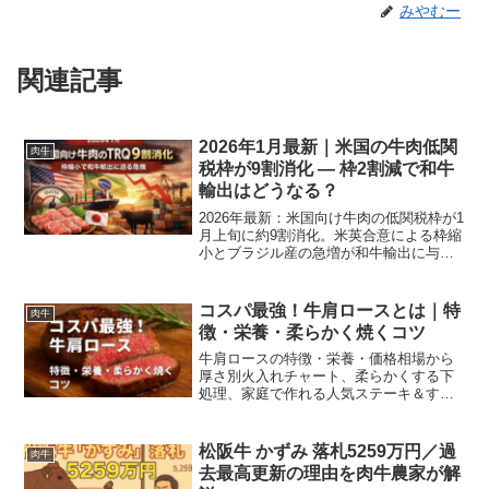
みやむー
関連記事
2026年1月最新｜米国の牛肉低関
肉牛
税枠が9割消化 — 枠2割減で和牛
輸出はどうなる？
2026年最新：米国向け牛肉の低関税枠が1
月上旬に約9割消化。米英合意による枠縮
小とブラジル産の急増が和牛輸出に与え
る影響と対策を分かりやすく解説しま
す。
コスパ最強！牛肩ロースとは｜特
肉牛
徴・栄養・柔らかく焼くコツ
牛肩ロースの特徴・栄養・価格相場から
厚さ別火入れチャート、柔らかくする下
処理、家庭で作れる人気ステーキ＆すき
焼きレシピ、100gの栄養・価格目安、厚
さ別の時間表や保存・買い時の見分け
方、低温調理やフライパンでのプロ級テ
松阪牛 かずみ 落札5259万円／過
肉牛
クニックも紹介。
去最高更新の理由を肉牛農家が解