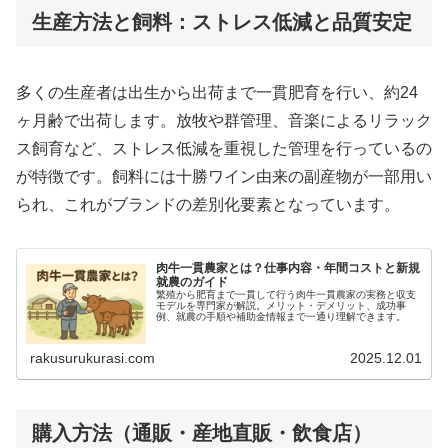
生産方法と飼料：ストレス低減と品質安定
多くの生産者は出生から出荷まで一貫肥育を行い、約24
ヶ月齢で出荷します。放牧や群管理、音楽によるリラック
ス飼育など、ストレス低減を重視した管理を行っているの
が特徴です。飼料には十勝ワイン由来の副産物が一部用い
られ、これがブランドの差別化要素となっています。
肉牛一貫農家とは？仕事内容・年間コストと新規
就農のガイド
繁殖から肥育まで一貫して行う肉牛一貫農家の実務と収支
モデルを専門家が解説。メリット・デメリット、成功事
例、就農の手順や補助金情報まで一通り理解できます。
rakusurukurasi.com
2025.12.01
購入方法（通販・産地直販・飲食店）