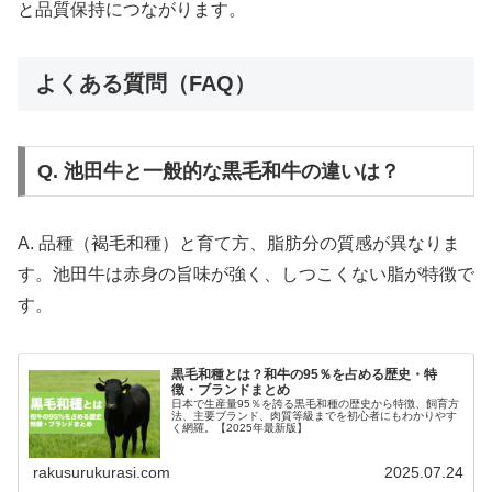
と品質保持につながります。
よくある質問（FAQ）
Q. 池田牛と一般的な黒毛和牛の違いは？
A. 品種（褐毛和種）と育て方、脂肪分の質感が異なりま
す。池田牛は赤身の旨味が強く、しつこくない脂が特徴で
す。
黒毛和種とは？和牛の95％を占める歴史・特
徴・ブランドまとめ
日本で生産量95％を誇る黒毛和種の歴史から特徴、飼育方
法、主要ブランド、肉質等級までを初心者にもわかりやす
く網羅。【2025年最新版】
rakusurukurasi.com
2025.07.24