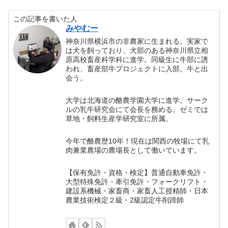
この記事を書いた人
みやむー
神奈川県横浜市の非農家に生まれる。実家で
は犬を飼っており、犬部のある神奈川県立相
原高校畜産科学科に進学。同級生に牛部に誘
われ、畜産部牛プロジェクトに入部。牛と出
会う。
大学は北海道の酪農学園大学に進学。サーク
ルの乳牛研究会にて会長を務める。ゼミでは
草地・飼料生産学研究室に所属。
今年で酪農歴10年！現在は関西の牧場にて乳
肉兼業農場の農場長として働いています。
【保有免許・資格・検定】普通自動車免許・
大型特殊免許・牽引免許・フォークリフト・
建設系機械・家畜商・家畜人工授精師・日本
農業技術検定２級・2級認定牛削蹄師