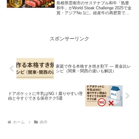
ーキ受賞！
島根県雲南市のサステナブル和牛「熟豊
和牛」がWorld Steak Challenge 2025で金
賞・アジアNo.1に。経産牛の再肥育で生
まれた味の秘密と購入方法を詳しく解
説。
スポンサーリンク
家庭で作る本格すき焼き割下 — 黄金比レ
シピ（関東・関西の違いも解説）
ドアポケットに牛乳はNG！腐りやすい理
由と今すぐできる保存テク5選
ホーム
肉牛