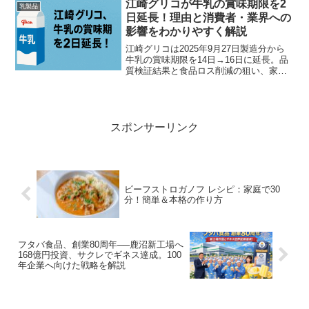
江崎グリコが牛乳の賞味期限を2
乳製品
日延長！理由と消費者・業界への
影響をわかりやすく解説
江崎グリコは2025年9月27日製造分から
牛乳の賞味期限を14日→16日に延長。品
質検証結果と食品ロス削減の狙い、家庭
での保存・開封後の扱いを専門視点でや
さしく解説します。
スポンサーリンク
ビーフストロガノフ レシピ：家庭で30
分！簡単＆本格の作り方
フタバ食品、創業80周年──鹿沼新工場へ
168億円投資、サクレでギネス達成。100
年企業へ向けた戦略を解説