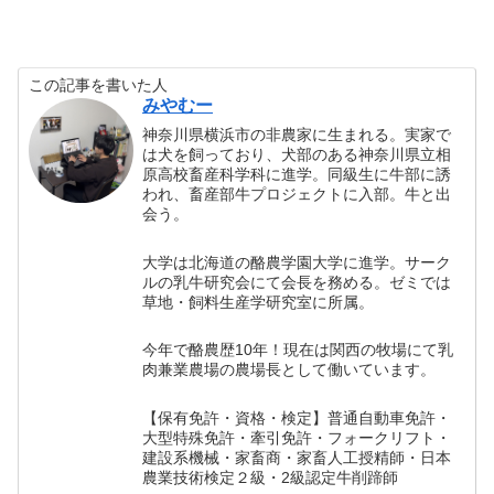
この記事を書いた人
みやむー
神奈川県横浜市の非農家に生まれる。実家で
は犬を飼っており、犬部のある神奈川県立相
原高校畜産科学科に進学。同級生に牛部に誘
われ、畜産部牛プロジェクトに入部。牛と出
会う。
大学は北海道の酪農学園大学に進学。サーク
ルの乳牛研究会にて会長を務める。ゼミでは
草地・飼料生産学研究室に所属。
今年で酪農歴10年！現在は関西の牧場にて乳
肉兼業農場の農場長として働いています。
【保有免許・資格・検定】普通自動車免許・
大型特殊免許・牽引免許・フォークリフト・
建設系機械・家畜商・家畜人工授精師・日本
農業技術検定２級・2級認定牛削蹄師