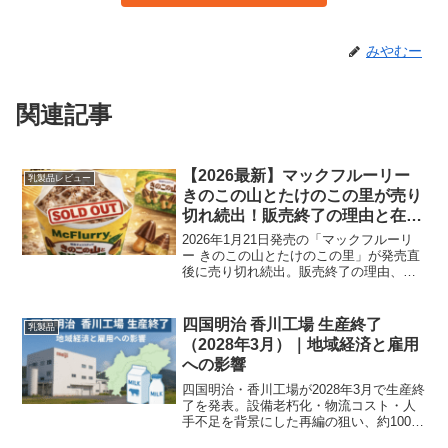
みやむー
関連記事
【2026最新】マックフルーリー
乳製品レビュー
きのこの山とたけのこの里が売り
切れ続出！販売終了の理由と在庫
確認方法
2026年1月21日発売の「マックフルーリ
ー きのこの山とたけのこの里」が発売直
後に売り切れ続出。販売終了の理由、在
庫確認の最速手順、まだ買える店舗の探
し方を実例と図解でわかりやすく解説。
四国明治 香川工場 生産終了
乳製品
（2028年3月）｜地域経済と雇用
への影響
四国明治・香川工場が2028年3月で生産終
了を発表。設備老朽化・物流コスト・人
手不足を背景にした再編の狙い、約100名
の雇用影響、生乳流通への波及、移管先