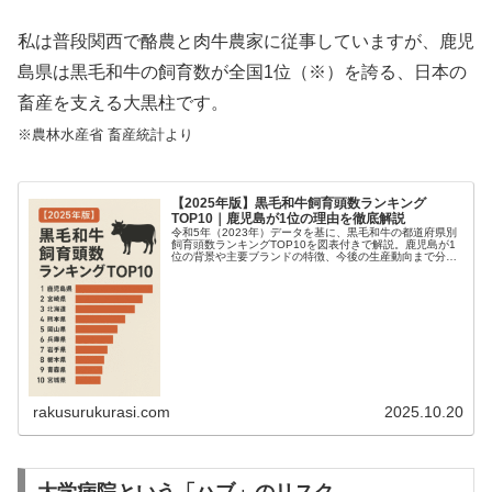
私は普段関西で酪農と肉牛農家に従事していますが、鹿児
島県は黒毛和牛の飼育数が全国1位（※）を誇る、日本の
畜産を支える大黒柱です。
※農林水産省 畜産統計より
【2025年版】黒毛和牛飼育頭数ランキング
TOP10｜鹿児島が1位の理由を徹底解説
令和5年（2023年）データを基に、黒毛和牛の都道府県別
飼育頭数ランキングTOP10を図表付きで解説。鹿児島が1
位の背景や主要ブランドの特徴、今後の生産動向まで分か
りやすく紹介します。
rakusurukurasi.com
2025.10.20