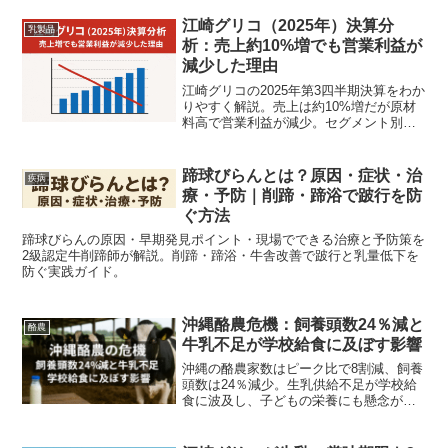
と跡地の行方を専門的に詳述。自治体の
支援策や地元反応も取り上げ、今後のシ
江崎グリコ（2025年）決算分
乳製品
ナリオと対策を提示します。
析：売上約10%増でも営業利益が
減少した理由
江崎グリコの2025年第3四半期決算をわか
りやすく解説。売上は約10%増だが原材
料高で営業利益が減少。セグメント別の
要因、投資家向けKPI、今後のリスクと改
善策まで整理します。
蹄球びらんとは？原因・症状・治
疾病
療・予防｜削蹄・蹄浴で跛行を防
ぐ方法
蹄球びらんの原因・早期発見ポイント・現場でできる治療と予防策を
2級認定牛削蹄師が解説。削蹄・蹄浴・牛舎改善で跛行と乳量低下を
防ぐ実践ガイド。
沖縄酪農危機：飼養頭数24％減と
酪農
牛乳不足が学校給食に及ぼす影響
沖縄の酪農家数はピーク比で8割減、飼養
頭数は24％減少。生乳供給不足が学校給
食に波及し、子どもの栄養にも懸念が高
まる現状を解説。