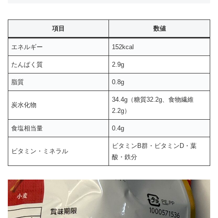
項目
数値
エネルギー
152kcal
たんぱく質
2.9g
脂質
0.8g
34.4g（糖質32.2g、食物繊維
炭水化物
2.2g）
食塩相当量
0.4g
ビタミンB群・ビタミンD・葉
ビタミン・ミネラル
酸・鉄分