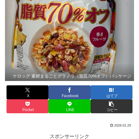
ケロッグ 素材まるごとグラノラ（脂質70%オフ）パッケージ
X
Facebook
はてブ
Pocket
LINE
コピー
2026.01.29
スポンサーリンク