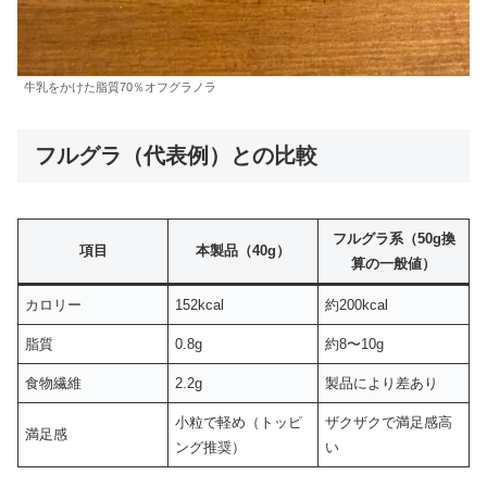
牛乳をかけた脂質70％オフグラノラ
フルグラ（代表例）との比較
フルグラ系（50g換
項目
本製品（40g）
算の一般値）
カロリー
152kcal
約200kcal
脂質
0.8g
約8〜10g
食物繊維
2.2g
製品により差あり
小粒で軽め（トッピ
ザクザクで満足感高
満足感
ング推奨）
い