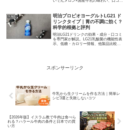
いでんメロン×国産牛乳の味わい、口コミ
評価、他社製品との比較と購入情報をわ
かりやすく解説します。
明治プロビオヨーグルトLG21 ド
乳製品
リンクタイプ｜胃の不調に効く？
科学的根拠と評判
明治LG21ドリンクの効果・成分・口コミ
を専門家が解説。LG21乳酸菌の機能性表
示、低糖・カロリー情報、他製品比較と
実際の飲み方を分かりやすく紹介。
スポンサーリンク
牛乳から生クリームを作る方法｜簡単レ
シピ3選と失敗しないコツ
【2026年版】イスラム教で牛肉は食べら
れる？ハラール牛肉の条件と日本での買
い方