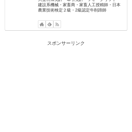
建設系機械・家畜商・家畜人工授精師・日本
農業技術検定２級・2級認定牛削蹄師
スポンサーリンク