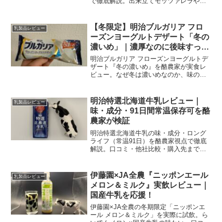
で徹底解説。出来立てモッツァレラやブ
ッラータの実食レビューと混雑対策も紹
介します。
【冬限定】明治ブルガリア フロ
乳製品レビュー
ーズンヨーグルトデザート「冬の
濃いめ」｜濃厚なのに後味すっき
り
明治ブルガリア フローズンヨーグルトデ
ザート『冬の濃いめ』を酪農家が実食レ
ビュー。なぜ冬は濃いめなのか、味の特
徴、公式栄養成分、口コミ評価、忘年会
の〆としてのおすすめ度まで分かりやす
く解説します。
明治特選北海道牛乳レビュー｜
乳製品レビュー
味・成分・91日間常温保存可を酪
農家が検証
明治特選北海道牛乳の味・成分・ロング
ライフ（常温91日）を酪農家視点で徹底
解説。口コミ・他社比較・購入先まで分
かりやすく紹介します。
伊藤園×JA全農『ニッポンエール
乳製品レビュー
メロン＆ミルク』実飲レビュー｜
国産牛乳を応援！
伊藤園×JA全農の冬期限定「ニッポンエ
ール メロン＆ミルク」を実際に試飲。ら