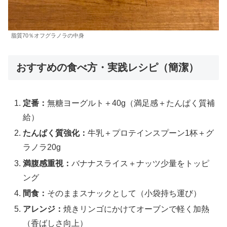
脂質70％オフグラノラの中身
おすすめの食べ方・実践レシピ（簡潔）
定番：
無糖ヨーグルト＋40g（満足感＋たんぱく質補
給）
たんぱく質強化：
牛乳＋プロテインスプーン1杯＋グ
ラノラ20g
満腹感重視：
バナナスライス＋ナッツ少量をトッピ
ング
間食：
そのままスナックとして（小袋持ち運び）
アレンジ：
焼きリンゴにかけてオーブンで軽く加熱
（香ばしさ向上）