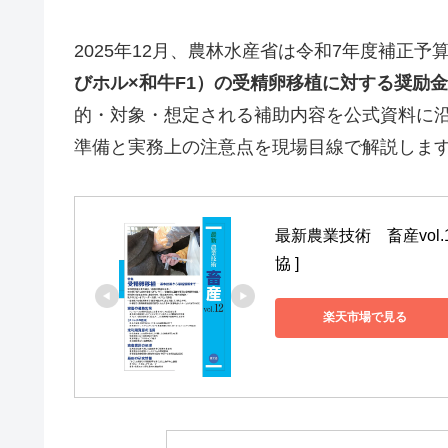
2025年12月、農林水産省は令和7年度補正予
びホル×和牛F1）の受精卵移植に対する奨励
的・対象・想定される補助内容を公式資料に
準備と実務上の注意点を現場目線で解説しま
最新農業技術　畜産vol
協 ]
楽天市場で見る