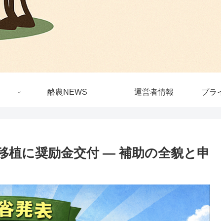
酪農NEWS
運営者情報
プラ
移植に奨励金交付 — 補助の全貌と申