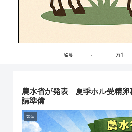
酪農
肉牛
農水省が発表｜夏季ホル受精卵
請準備
繁殖