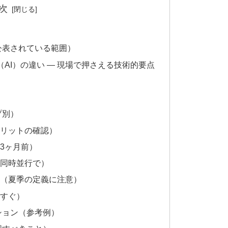
次
）
で公表されている範囲）
（AI）の違い — 現場で押さえる技術的要点
プ別）
メリットの確認）
3ヶ月前）
（同時並行で）
理（夏季の定義に注意）
後すぐ）
ション（参考例）