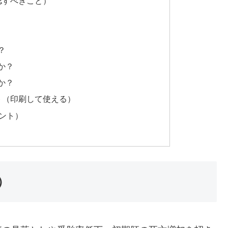
認すべきこと）
？
か？
か？
スト（印刷して使える）
イント）
）