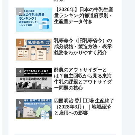
【2026年】日本の牛乳生産
量ランキング|都道府県別・
生産量データ付き
乳等命令（旧乳等省令）の
成分規格・製造方法・表示
義務をわかりやすく紹介
酪農のアウトサイダーと
は？自主回収から見る東海
牛乳の課題とアウトサイダ
ー問題の核心
四国明治 香川工場 生産終了
（2028年3月）｜地域経済
と雇用への影響