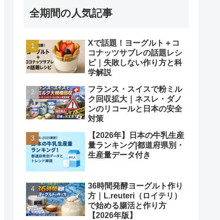
全期間の人気記事
Xで話題！ヨーグルト＋コ
コナッツサブレの話題レシ
ピ｜失敗しない作り方と科
学解説
フランス・スイスで粉ミル
ク回収拡大｜ネスレ・ダノ
ンのリコールと日本の安全
対策
【2026年】日本の牛乳生産
量ランキング|都道府県別・
生産量データ付き
36時間発酵ヨーグルト作り
方｜L.reuteri（ロイテリ）
で始める腸活と作り方
【2026年版】