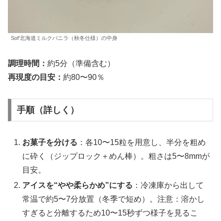
Sof’北海道ミルクバニラ（秋冬仕様）の中身
調理時間：
約5分（準備含む）
再現度の目安：
約80〜90％
手順（詳しく）
お菓子を分ける
：各10〜15粒を用意し、半分を粗め
に砕く（ジップロック＋めん棒）。粗さは5〜8mmが
目安。
アイスを“やや柔らかめ”にする
：冷凍庫から出して
常温で約5〜7分放置（冬季で短め）。注意：溶かし
すぎると分離するため10〜15秒ずつ様子を見るこ