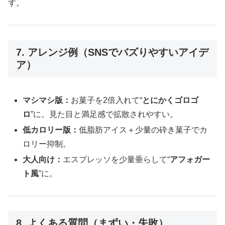
す。
7. アレンジ例（SNSでバズりやすいアイデ
ア）
マシマシ版：
お菓子を2倍入れて“
とにかくゴロゴ
ロ
”に。見た目と満足感で拡散されやすい。
低カロリー版：
低脂肪アイス＋少量の砕き菓子でカ
ロリー抑制。
大人向け：
エスプレッソを少量垂らして“
アフォガー
ト風
”に。
8. よくある質問（まずい・失敗）