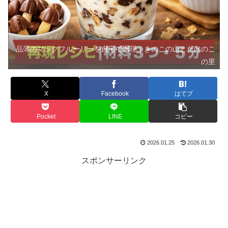
品薄のマックフルーリーを自宅で再現｜きのこの山とたけのこ
の里
X
Facebook
はてブ
Pocket
LINE
コピー
2026.01.25
2026.01.30
スポンサーリンク