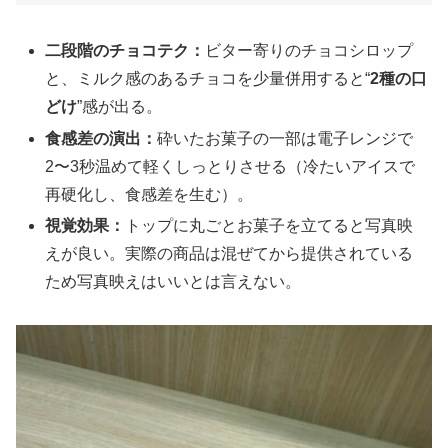
二段階のチョコテク：
ビター寄りのチョコシロップ
と、ミルク感のあるチョコを少量併用すると“
2種の口
どけ
”感が出る。
食感差の演出：
砕いたお菓子の一部は電子レンジで
2〜3秒温めて軽くしっとりさせる（冷たいアイスで
再硬化し、食感差を生む）。
視覚効果：
トップに丸ごとお菓子を立てると写真映
えが良い。実際の商品は混ぜてから提供されている
ため写真映えはいいとは言えない。