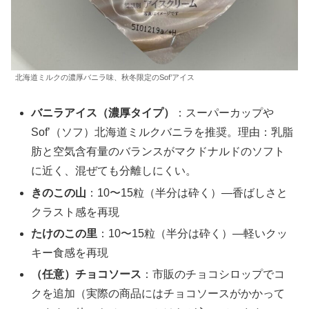
北海道ミルクの濃厚バニラ味、秋冬限定のSof’アイス
バニラアイス（濃厚タイプ）
：スーパーカップや
Sof’（ソフ）北海道ミルクバニラを推奨。理由：乳脂
肪と空気含有量のバランスがマクドナルドのソフト
に近く、混ぜても分離しにくい。
きのこの山
：10〜15粒（半分は砕く）—香ばしさと
クラスト感を再現
たけのこの里
：10〜15粒（半分は砕く）—軽いクッ
キー食感を再現
（任意）チョコソース
：市販のチョコシロップでコ
クを追加（実際の商品にはチョコソースがかかって