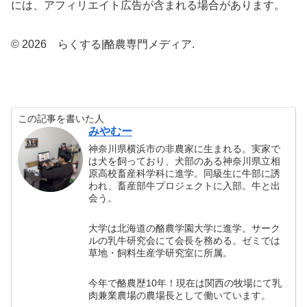
には、アフィリエイト広告が含まれる場合があります。
© 2026 らくする|酪農専門メディア.
この記事を書いた人
みやむー
神奈川県横浜市の非農家に生まれる。実家で
は犬を飼っており、犬部のある神奈川県立相
原高校畜産科学科に進学。同級生に牛部に誘
われ、畜産部牛プロジェクトに入部。牛と出
会う。
大学は北海道の酪農学園大学に進学。サーク
ルの乳牛研究会にて会長を務める。ゼミでは
草地・飼料生産学研究室に所属。
今年で酪農歴10年！現在は関西の牧場にて乳
肉兼業農場の農場長として働いています。