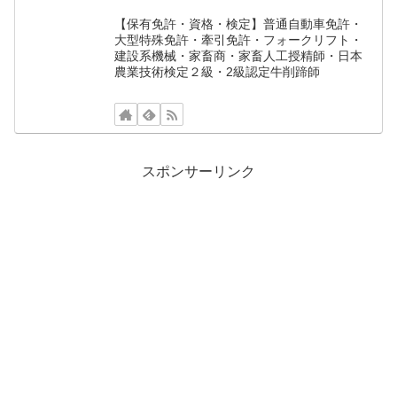
【保有免許・資格・検定】普通自動車免許・
大型特殊免許・牽引免許・フォークリフト・
建設系機械・家畜商・家畜人工授精師・日本
農業技術検定２級・2級認定牛削蹄師
スポンサーリンク