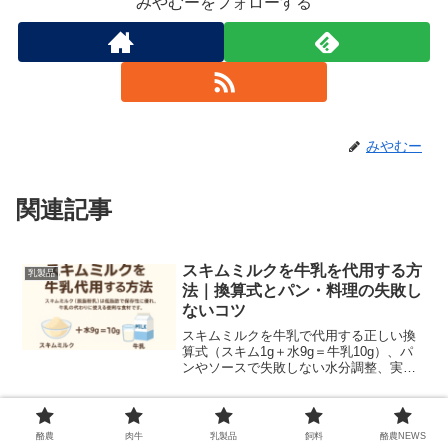
みやむーをフォローする
みやむー
関連記事
スキムミルクを牛乳を代用する方
乳製品
法｜換算式とパン・料理の失敗し
ないコツ
スキムミルクを牛乳で代用する正しい換
算式（スキム1g＋水9g＝牛乳10g）、パ
ンやソースで失敗しない水分調整、実践
レシピと計算ツールを写真付きで解説。
クロタン・ド・シャヴィニョルと
乳製品
酪農
肉牛
乳製品
飼料
酪農NEWS
は？歴史・味・作り方・レシピ・