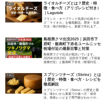
ライオルチーズとは？歴史・特
乳製品
徴・食べ方（アリゴレシピ付き）
｜Laguiole
フランス・オーブラック高原の伝統チー
ズ「ライオル」を徹底解説。歴史・生産
方法・味の特徴から、家庭で作れるアリ
ゴレシピ、ワインペアリングや保存のコ
ツまで初心者にもわかりやすく紹介しま
す。
島根県クマ出没2025｜浜田市下
酪農NEWS
府町・飯南町下赤名ユールニッセ
牧場付近の最新目撃と対策
島根県でクマ出没が相次いでいます。
2025年10月23日、浜田市下府町（下府架
道橋付近）と飯南町下赤名（牧場付近）
で目撃。被害防止の緊急対策、通報先、
牧場向け実務チェックリストをわかりや
すく解説。
スプリンツチーズ（Sbrinz）とは
乳製品
｜歴史・特徴・食べ方・レシピを
徹底解説
スプリンツチーズ（Sbrinz）の歴史と製
法、味わいから家庭での食べ方・保存
法、簡単レシピまで専門家がわかりやす
く解説する保存版ガイド。