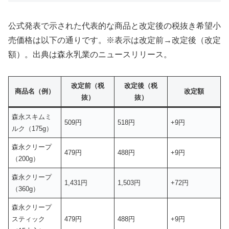
公式発表で示された代表的な商品と改定後の税抜き希望小
売価格は以下の通りです。※表示は改定前→改定後（改定
額）。出典は森永乳業のニュースリリース。
改定前（税
改定後（税
商品名（例）
改定額
抜）
抜）
森永スキムミ
509円
518円
+9円
ルク（175g）
森永クリープ
479円
488円
+9円
（200g）
森永クリープ
1,431円
1,503円
+72円
（360g）
森永クリープ
スティック
479円
488円
+9円