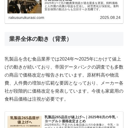
2025年1〜7月の酪農業倒産が過去最多を更新。飼料価格
と人件費の高騰が収益を圧迫し、経営悪化が深刻化。食料
安全保障の観点からも注目すべき危機です。
rakusurukurasi.com
2025.08.24
業界全体の動き（背景）
乳製品を含む食品業界では2024年〜2025年にかけて値上
げの動きが続いており、帝国データバンクの調査でも多数
の商品で価格改定が報告されています。原材料高や物流
費、人件費の増加が広範な要因となっており、メーカー各
社が段階的に価格改定を発表しています。今後も家庭用の
食料品価格は注視が必要です。
乳製品265品目が値上げへ｜2025年8月の牛乳・
ヨーグルト価格改定まとめ
2025年8月に予定される食品値上げの全体像と、牛乳・ヨ
ーグルトを含む乳製品265品目の価格改定率や背景要因、