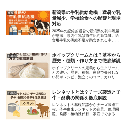
新潟県の牛乳供給危機｜猛暑で乳
酪農
量減少、学校給食への影響と現場
対応
2025年の記録的猛暑で新潟県の乳牛乳量
が急減、県内生乳は前年比約15%減。給
食用牛乳の供給不足が懸念される中、現
場の短期対策と中長期的な構造対策をわ
かりやすく解説します。
ホイップクリームとは？基本から
乳製品
歴史・種類・作り方まで徹底解説
ホイップクリームの定義から生クリーム
との違い、歴史、種類、家庭で失敗しな
い簡単レシピ、泡立てのコツ、カロリー
や保存法、代用品の比較まで徹底解説。
レンネットとは？チーズ製造と子
乳製品
牛・酪農の関係を徹底解説
レンネットの基礎知識からチーズ製造工
程、子牛由来レンネットの背景、倫理問
題、発酵・植物性代替、家庭でできる代
替法や表示チェックまで丁寧に解説しま
す。