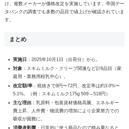
け、複数メーカーが価格改定を実施しています。帝国デー
タバンクの調査でも多数の品目で値上げが確認されていま
す。
まとめ
実施日
：2025年10月1日（出荷分）から。
対象
：スキムミルク・クリープ関連など計8品目（家
庭用・業務用粉乳中心）。
改定額/率
：税抜きで9円〜72円、改定率は約3.0%〜
5.1%。（例：スキムミルク175g 509→518円）
主な理由
：乳原料・包装資材価格高騰、エネルギー
費上昇、人件費・物流費の増加により企業努力での
吸収が困難に。
消費者影響
：日常的に使う商品なので積み重なると