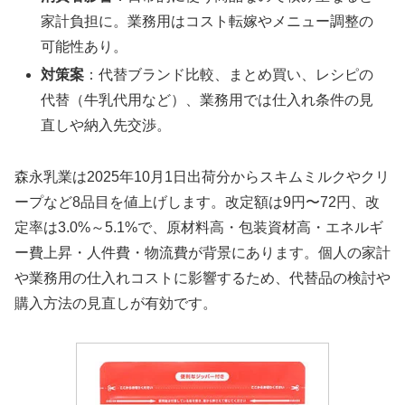
家計負担に。業務用はコスト転嫁やメニュー調整の
可能性あり。
対策案
：代替ブランド比較、まとめ買い、レシピの
代替（牛乳代用など）、業務用では仕入れ条件の見
直しや納入先交渉。
森永乳業は2025年10月1日出荷分からスキムミルクやクリ
ープなど8品目を値上げします。改定額は9円〜72円、改
定率は3.0%～5.1%で、原材料高・包装資材高・エネルギ
ー費上昇・人件費・物流費が背景にあります。個人の家計
や業務用の仕入れコストに影響するため、代替品の検討や
購入方法の見直しが有効です。