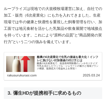
ループライズは現地での大規模牧場運営に加え、自社での
加工・販売（6次産業化）にも力を入れてきました。生産
現場では牛の健康と快適性を重視した飼養管理を行い、加
工面では地元食材を活かした乳製品や飲食展開で地域接点
を持っています。これにより“原料の品質”と“商品開発の実
行力”という二つの強みを備えています。
酪農の6次産業化で生乳の価値を最大化！インフ
レに負けない付加価値の付け方とは
酪農の6次産業化で、低温長時間殺菌のノンホモジナイズ
牛乳を活かしたワッフル・ジェラートの魅力と地域ブラン
ド構築、販路拡大で収益向上を実現！
rakusurukurasi.com
2025.03.24
3. 彌生HDが提携相手に求めるもの