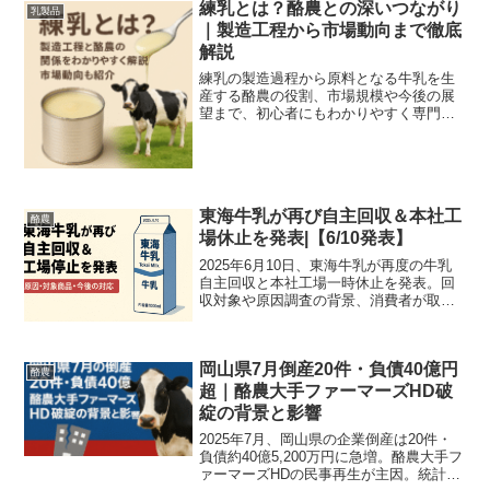
練乳とは？酪農との深いつながり
乳製品
｜製造工程から市場動向まで徹底
解説
練乳の製造過程から原料となる牛乳を生
産する酪農の役割、市場規模や今後の展
望まで、初心者にもわかりやすく専門解
説。安心・安全な練乳の秘密を徹底紹
介。
東海牛乳が再び自主回収＆本社工
酪農
場休止を発表|【6/10発表】
2025年6月10日、東海牛乳が再度の牛乳
自主回収と本社工場一時休止を発表。回
収対象や原因調査の背景、消費者が取る
べき対応を初心者向けにやさしく解説し
ます。
岡山県7月倒産20件・負債40億円
酪農
超｜酪農大手ファーマーズHD破
綻の背景と影響
2025年7月、岡山県の企業倒産は20件・
負債約40億5,200万円に急増。酪農大手フ
ァーマーズHDの民事再生が主因。統計デ