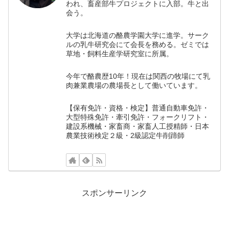
われ、畜産部牛プロジェクトに入部。牛と出
会う。
大学は北海道の酪農学園大学に進学。サーク
ルの乳牛研究会にて会長を務める。ゼミでは
草地・飼料生産学研究室に所属。
今年で酪農歴10年！現在は関西の牧場にて乳
肉兼業農場の農場長として働いています。
【保有免許・資格・検定】普通自動車免許・
大型特殊免許・牽引免許・フォークリフト・
建設系機械・家畜商・家畜人工授精師・日本
農業技術検定２級・2級認定牛削蹄師
スポンサーリンク