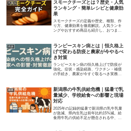
スモークチーズとは？歴史・人気
乳製品
ランキング・簡単レシピと健康効
果
スモークチーズの定義や歴史、種類、作
り方、健康効果を徹底解説。人気ランキ
ングやおすすめ商品も紹介し、おつまみ
やレシピ活用に役立ちます。
ランピースキン病とは｜恒久格上
疾病
げで変わる防疫と農家が今やるべ
き対策
ランピースキン病の恒久格上げで防疫が
強化。症状・感染経路、ワクチン・補償
の手続き、農家が今すぐ取るべき実務チ
ェックリストをわかりやすく解説。
新潟県の牛乳供給危機｜猛暑で乳
酪農
量減少、学校給食への影響と現場
対応
2025年の記録的猛暑で新潟県の乳牛乳量
が急減、県内生乳は前年比約15%減。給
食用牛乳の供給不足が懸念される中、現
場の短期対策と中長期的な構造対策をわ
かりやすく解説します。