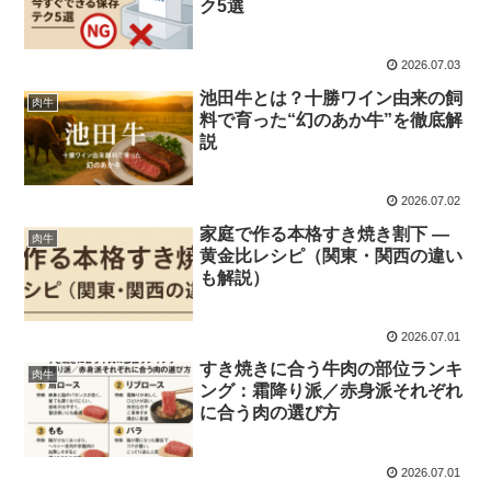
ク5選
2026.07.03
池田牛とは？十勝ワイン由来の飼
肉牛
料で育った“幻のあか牛”を徹底解
説
2026.07.02
家庭で作る本格すき焼き割下 —
肉牛
黄金比レシピ（関東・関西の違い
も解説）
2026.07.01
すき焼きに合う牛肉の部位ランキ
肉牛
ング：霜降り派／赤身派それぞれ
に合う肉の選び方
2026.07.01