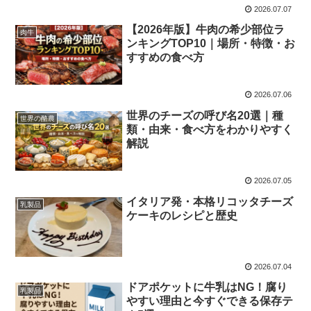
2026.07.07
【2026年版】牛肉の希少部位ラ
肉牛
ンキングTOP10｜場所・特徴・お
すすめの食べ方
2026.07.06
世界のチーズの呼び名20選｜種
世界の酪農
類・由来・食べ方をわかりやすく
解説
2026.07.05
イタリア発・本格リコッタチーズ
乳製品
ケーキのレシピと歴史
2026.07.04
ドアポケットに牛乳はNG！腐り
乳製品
やすい理由と今すぐできる保存テ