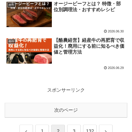
オージービーフとは？ 特徴・部
肉牛
位別調理法・おすすめレシピ
2026.06.30
【酪農経営】経産牛の再肥育で収
肉牛
益化！廃用にする前に知るべき価
値と管理方法
2026.06.29
スポンサーリンク
次のページ
前
次
1
2
3
132