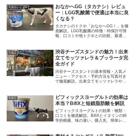
おなかへGG（タカナシ）レビュ
乳製品レビュー
ー：LGG乳酸菌で便通は本当に良
くなる？
タカナシのトクホ「おなかへGG！」を徹
底解説。LGG乳酸菌の特徴・特保許可情
報、口コミや他トクホとの比較、最適な
食べ方と購入のコツまでを分かりやすく
紹介します。
渋谷チーズスタンドの魅力！出来
乳製品
立てモッツァレラ＆ブッラータ完
全ガイド
渋谷チーズスタンドの基本情報・人気メ
ニュー・アクセス・予約方法を写真付き
で徹底解説。出来立てモッツァレラやブ
ッラータの実食レビューと混雑対策も紹
介します。
ビフィックスヨーグルトの効果は
乳製品
本当？BifiXと短鎖脂肪酸を解説
ビフィックスヨーグルトの効果・種類・
口コミを徹底解説。BifiXとイヌリンの科
学的根拠、味の違い、購入先、簡単レシ
ピ、便通・腸内フローラに与える影響ま
で分かりやすく紹介します。