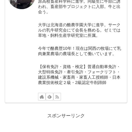
原高校畜産科学科に進学。同級生に牛部に誘
われ、畜産部牛プロジェクトに入部。牛と出
会う。
大学は北海道の酪農学園大学に進学。サーク
ルの乳牛研究会にて会長を務める。ゼミでは
草地・飼料生産学研究室に所属。
今年で酪農歴10年！現在は関西の牧場にて乳
肉兼業農場の農場長として働いています。
【保有免許・資格・検定】普通自動車免許・
大型特殊免許・牽引免許・フォークリフト・
建設系機械・家畜商・家畜人工授精師・日本
農業技術検定２級・2級認定牛削蹄師
スポンサーリンク