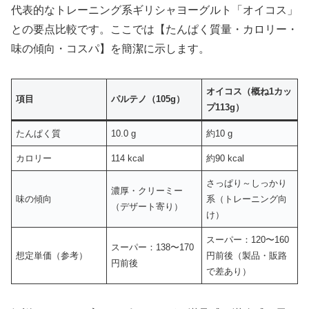
代表的なトレーニング系ギリシャヨーグルト「オイコス」
との要点比較です。ここでは【たんぱく質量・カロリー・
味の傾向・コスパ】を簡潔に示します。
オイコス（概ね1カッ
項目
パルテノ（105g）
プ113g）
たんぱく質
10.0 g
約10 g
カロリー
114 kcal
約90 kcal
さっぱり～しっかり
濃厚・クリーミー
味の傾向
系（トレーニング向
（デザート寄り）
け）
スーパー：120〜160
スーパー：138〜170
想定単価（参考）
円前後（製品・販路
円前後
で差あり）