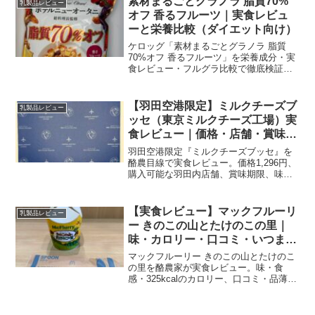
素材まるごとグラノラ 脂質70%
乳製品レビュー
オフ 香るフルーツ｜実食レビュ
ーと栄養比較（ダイエット向け）
ケロッグ「素材まるごとグラノラ 脂質
70%オフ 香るフルーツ」を栄養成分・実
食レビュー・フルグラ比較で徹底検証。
ダイエット中の朝食やおすすめアレン
ジ、購入価格もわかる完全ガイド。
【羽田空港限定】ミルクチーズブ
乳製品レビュー
ッセ（東京ミルクチーズ工場）実
食レビュー｜価格・店舗・賞味期
限
羽田空港限定『ミルクチーズブッセ』を
酪農目線で実食レビュー。価格1,296円、
購入可能な羽田内店舗、賞味期限、味の
特徴と写真でわかりやすく解説します。
【実食レビュー】マックフルーリ
乳製品レビュー
ー きのこの山とたけのこの里｜
味・カロリー・口コミ・いつま
で？
マックフルーリー きのこの山とたけのこ
の里を酪農家が実食レビュー。味・食
感・325kcalのカロリー、口コミ・品薄情
報、溶け対策まで写真付きで詳しく解説
します。