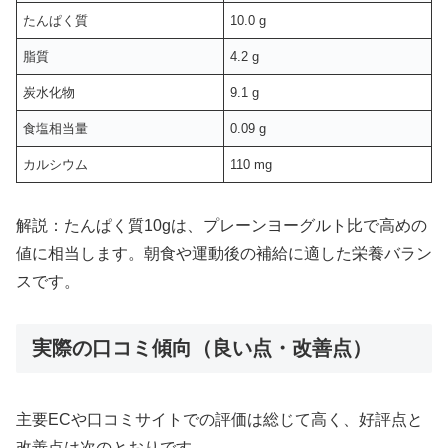
たんぱく質
10.0 g
脂質
4.2 g
炭水化物
9.1 g
食塩相当量
0.09 g
カルシウム
110 mg
解説：たんぱく質10gは、プレーンヨーグルト比で高めの
値に相当します。朝食や運動後の補給に適した栄養バラン
スです。
実際の口コミ傾向（良い点・改善点）
主要ECや口コミサイトでの評価は総じて高く、好評点と
改善点は次のとおりです。