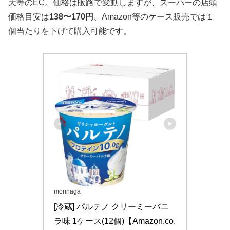
天等のEC。価格は販路で変動しますが、スーパーの店頭
価格目安は
138〜170円
、Amazon等のケース販売では１
個当たりを下げて購入可能です。
morinaga
[冷蔵] パルテノ クリーミーバニ
ラ味 1ケース(12個)【Amazon.co.