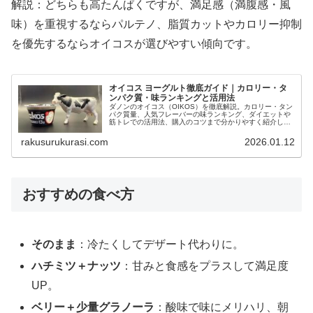
解説：どちらも高たんぱくですが、満足感（満腹感・風
味）を重視するならパルテノ、脂質カットやカロリー抑制
を優先するならオイコスが選びやすい傾向です。
オイコス ヨーグルト徹底ガイド｜カロリー・タ
ンパク質・味ランキングと活用法
ダノンのオイコス（OIKOS）を徹底解説。カロリー・タン
パク質量、人気フレーバーの味ランキング、ダイエットや
筋トレでの活用法、購入のコツまで分かりやすく紹介しま
す。
rakusurukurasi.com
2026.01.12
おすすめの食べ方
そのまま
：冷たくしてデザート代わりに。
ハチミツ＋ナッツ
：甘みと食感をプラスして満足度
UP。
ベリー＋少量グラノーラ
：酸味で味にメリハリ、朝