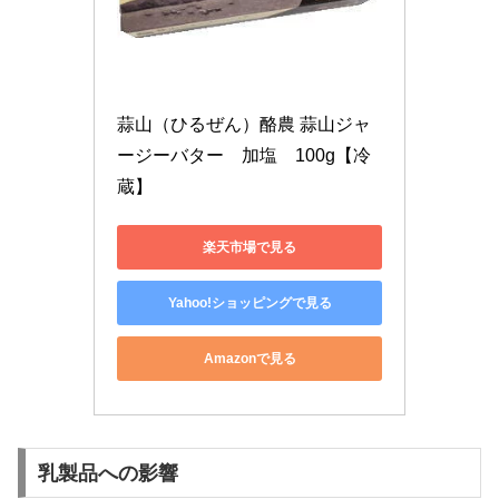
蒜山（ひるぜん）酪農 蒜山ジャ
ージーバター　加塩　100g【冷
蔵】
楽天市場で見る
Yahoo!ショッピングで見る
Amazonで見る
乳製品への影響