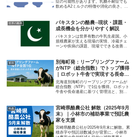
症の可能性があります。乳糖不耐症でも
飲めるA2ミルクの特徴や消化の良さ、健
康効果についてわかりやすく解説。乳糖
不耐症の方や腸に優しい牛乳を選びたい
方必見の情報をお届けします。
パキスタンの酪農─現状・課題・
世界の酪農
成長機会を分かりやすく解説
パキスタンは世界有数の牛乳生産国。小
規模農家が支える現場の実情、冷蔵チェ
ーンや疾病の課題、現場でできる改善策
と輸出拡大の可能性をわかりやすく解説
します。
別海町発：リープリングファーム
繁殖
がNTP（総合指数）でトップ獲得
｜ロボット牛舎で実現する長命連
産
北海道別海町のリープリングファームが
総合指数（NTP）で1位を獲得。ロボット
牛舎や長命連産に基づく管理法と、別海
の酪農基盤を分かりやすく解説します。
宮崎県酪農公社 解散（2025年9月
酪農
末）｜小林市の補助事業で預託農
家を支援
宮崎県酪農公社が2025年9月末に解散。累
積赤字や預託頭数減少が背景に。小林市