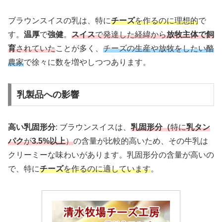
ブラウンスイスの乳は、特に
チーズ
を作るのに理想的
で
す。
温厚
で
強健
。
スイス
で発達した経緯から
放牧主体で飼
育
されていた
ことが多く、
チーズの生産や放牧をしたい酪
農家
で徐々に数を増やしつつあります。
乳製品への影響
高い乳固形分
: ブラウンスイスは、
乳固形分（
特に
乳タン
パク
が
3.5%以上
）
の含量が比較的高いため、その牛乳は
クリーミーな味わいがあります。乳固形分の含量が高いの
で、特に
チーズ
を作るのに適しています
。