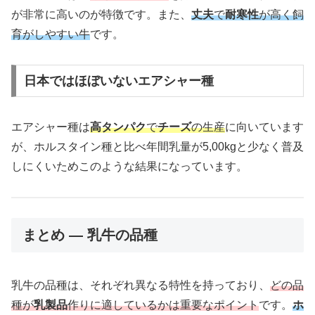
が非常に高いのが特徴です。また、
丈夫
で
耐寒性
が高く飼
育がしやすい牛
です。
日本ではほぼいないエアシャー種
エアシャー種は
高タンパク
で
チーズ
の生産
に向いています
が、ホルスタイン種と比べ年間乳量が5,00kgと少なく普及
しにくいためこのような結果になっています。
まとめ — 乳牛の品種
乳牛の品種は、それぞれ異なる特性を持っており、
どの品
種が
乳製品
作りに適しているかは重要なポイント
です。
ホ