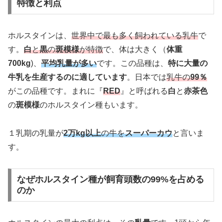
特徴と利点
ホルスタインは、
世界中で最も多く飼われている乳牛
で
す。
白
と
黒
の
斑模様
が特徴
で、体は大きく（
体重
700kg
)、
平均乳量が多い
です。この品種は、
特に大量の
牛乳を生産するのに適しています
。日本では
乳牛の
99％
がこの品種です。まれに『
RED
』と呼ばれる
白
と
赤茶色
の
斑模様
のホルスタイン種もいます。
１乳期の乳量が
2万kg以上
の牛を
スーパーカウ
と言いま
す。
なぜホルスタイン種が飼育頭数の99%を占める
のか