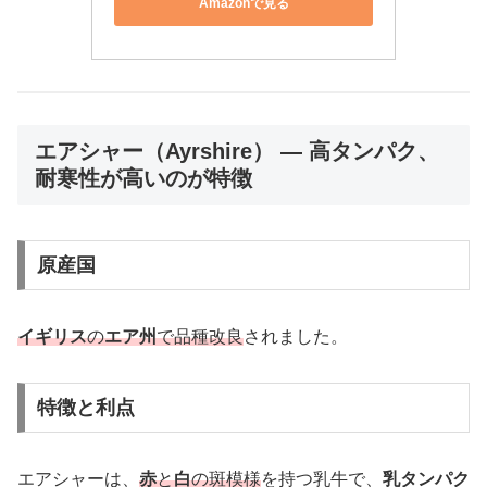
Amazonで見る
エアシャー（Ayrshire） — 高タンパク、
耐寒性が高いのが特徴
原産国
イギリス
の
エア州
で品種改良
されました。
特徴と利点
エアシャーは、
赤
と
白
の斑模様
を持つ乳牛で、
乳タンパク