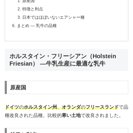
原産国
特徴と利点
日本ではほぼいないエアシャー種
まとめ — 乳牛の品種
ホルスタイン・フリーシアン（Holstein
Friesian） —牛乳生産に最適な乳牛
原産国
ドイツ
の
ホルスタイン州
、
オランダ
の
フリースランド
で品
種改良された品種。比較的
寒い土地
で改良されました。