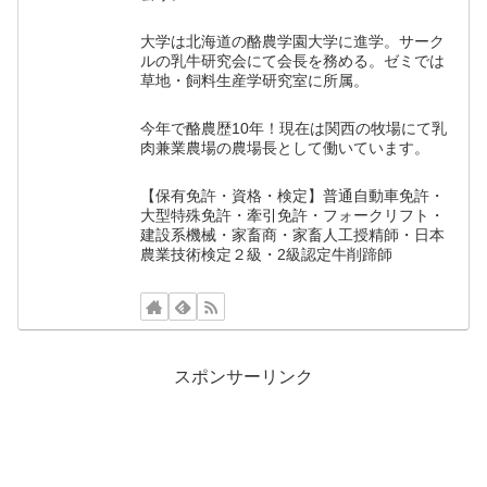
大学は北海道の酪農学園大学に進学。サーク
ルの乳牛研究会にて会長を務める。ゼミでは
草地・飼料生産学研究室に所属。
今年で酪農歴10年！現在は関西の牧場にて乳
肉兼業農場の農場長として働いています。
【保有免許・資格・検定】普通自動車免許・
大型特殊免許・牽引免許・フォークリフト・
建設系機械・家畜商・家畜人工授精師・日本
農業技術検定２級・2級認定牛削蹄師
スポンサーリンク