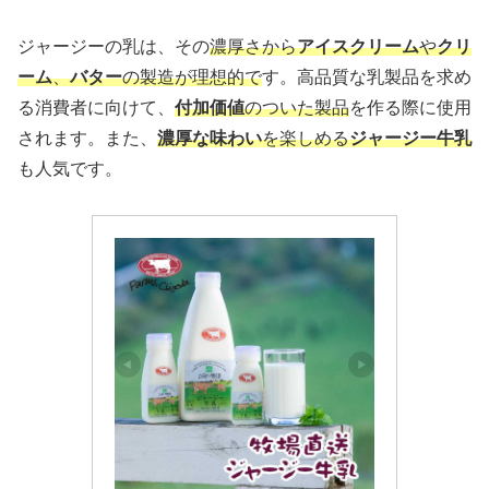
ジャージーの乳は、その
濃厚さから
アイスクリーム
や
クリ
ーム
、
バター
の製造が理想的で
す。高品質な乳製品を求め
る消費者に向けて、
付加価値
のついた製品
を作る際に使用
されます。また、
濃厚な味わい
を楽しめる
ジャージー牛乳
も人気です。