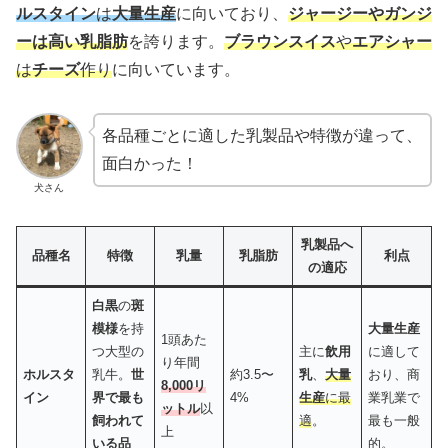
ルスタイン
は
大量生産
に向いており、
ジャージーやガンジ
ーは高い乳脂肪
を誇ります。
ブラウンスイス
や
エアシャー
は
チーズ
作り
に向いています。
各品種ごとに適した乳製品や特徴が違って、
面白かった！
犬さん
乳製品へ
品種名
特徴
乳量
乳脂肪
利点
の適応
白黒
の
斑
模様
を持
大量生産
1頭あた
つ大型の
主に
飲用
に適して
り年間
ホルスタ
乳牛。
世
約3.5〜
乳
、
大量
おり、商
8,000リ
イン
界で最も
4%
生産
に最
業乳業で
ットル
以
飼われて
適
。
最も一般
上
いる品
的。