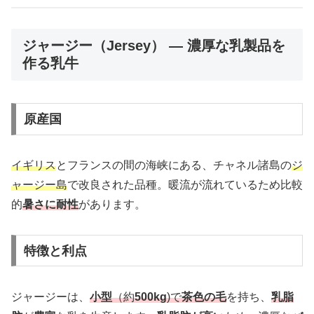
ジャージー（Jersey） — 濃厚な乳製品を
作る乳牛
原産国
イギリス
とフランスの間の海峡にある、チャネル諸島の
ジ
ャージー島
で改良された品種。暖流が流れているため比較
的
暑さに耐性
があります。
特徴と利点
ジャージーは、
小型
（約
500kg
)で
茶色の毛
を持ち、
乳脂