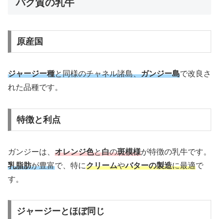
パク質の乳牛
原産国
ジ
ャージー種
と同様のチャネル諸島、
ガンジー島
で改良さ
れた品種です。
特徴と利点
ガンジーは、
オレンジ色
と
白
の
斑模様
が特徴の乳牛です。
乳脂肪
が豊富
で、特に
クリーム
や
バターの製造
に最適
で
す。
ジャージーとほぼ同じ