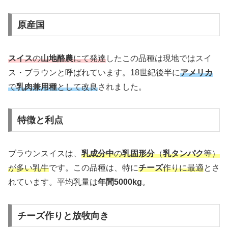
原産国
スイス
の
山地酪農
にて発達
したこの品種は現地ではスイ
ス・ブラウンと呼ばれています。18世紀後半に
アメリカ
で
乳肉兼用種
として改良
されました。
特徴と利点
ブラウンスイスは、
乳成分中
の
乳固形分
（
乳タンパク
等）
が多い乳牛
です。この品種は、特に
チーズ
作りに最適
とさ
れています。平均乳量は
年間5000kg
。
チーズ作りと放牧向き