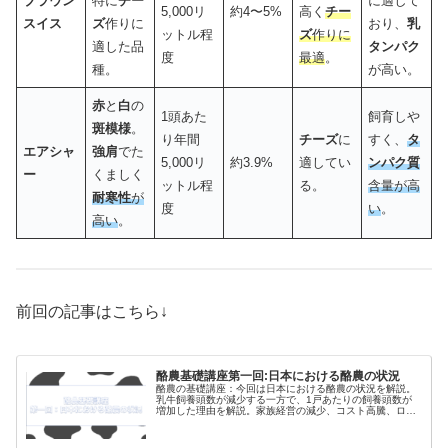
ブラウン
特に
チー
に適して
5,000リ
約4〜5%
高く
チー
スイス
ズ
作りに
おり、
乳
ットル程
ズ
作りに
適した品
タンパク
度
最適
。
種。
が高い。
赤
と
白
の
1頭あた
飼育しや
斑模様
。
り年間
チーズ
に
すく、
タ
エアシャ
強肩
でた
5,000リ
約3.9%
適してい
ンパク質
ー
くましく
ットル程
る。
含量が高
耐寒性
が
度
い
。
高い
。
前回の記事はこちら↓
酪農基礎講座第一回:日本における酪農の状況
酪農の基礎講座：今回は日本における酪農の状況を解説。
乳牛飼養頭数が減少する一方で、1戸あたりの飼養頭数が
増加した理由を解説。家族経営の減少、コスト高騰、ロボ
ット技術導入が影響しています。