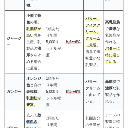
種
。
小型
で
茶
バター
、
色
の毛、
高乳脂肪
アイスク
乳脂肪
が
1頭あた
で
濃厚
な
リーム
、
高い
乳を
り年間
乳製品が
ジャージ
クリーム
生産。乳
5,000リ
約5〜6%
作れる。
ー
に最適
。
製品の
濃
ットル程
バター
に
濃厚で風
厚
さを求
度
特に適し
味豊かな
める場合
ている
。
乳製品。
に最適。
オレンジ
1頭あた
バター
、
高脂肪
で
色
と
白
の
り年間
クリーム
濃厚
な乳
ガンジー
斑模様
。
5,000リ
約5〜6%
に向いて
製品を作
乳脂肪
が
ットル程
いる。
れる。
豊富
。
度
丈夫で
放
チーズの
1頭あた
乳固形分
牧向き
。
製造に特
り年間
の含量が