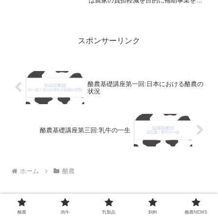
は農家の負担軽減を目的に補助事業を導
入予定です。
スポンサーリンク
酪農基礎講座第一回:日本における酪農の
状況
酪農基礎講座第三回:乳牛の一生
ホーム
酪農
酪農
肉牛
乳製品
飼料
酪農NEWS