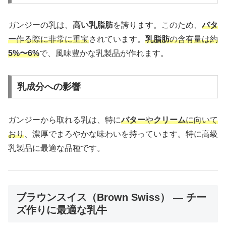
ガンジーの乳は、
高い乳脂肪
を誇ります。このため、
バタ
ー
作る際に非常に重宝
されています。
乳脂肪
の含有量は約
5%〜6%
で、風味豊かな乳製品が作れます。
乳成分への影響
ガンジーから取れる乳は、特に
バター
や
クリーム
に向いて
おり
、濃厚でまろやかな味わいを持っています。特に高級
乳製品に最適な品種です。
ブラウンスイス（Brown Swiss） — チー
ズ作りに最適な乳牛