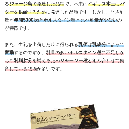
る
ジャージ島
で発達した品種
で、本来は
イギリス本土
に
バ
ター
を
供給
するため
に発達した品種です。しかし、平均乳
量が
年間5000kg
とホルスタイン種と比べ
乳量が少ない
の
が特徴です。
また、生乳を出荷した時に得られる
乳価
は
乳成分
によって
変動
するのですが、
乳量の多い
ホルスタイン種
に不足しが
ちな
乳脂肪分
を補えるため
ジャージー種
と組み合わせて飼
育している牧場
が多いです。