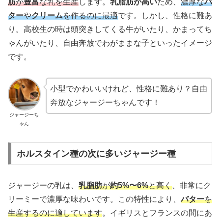
肪
が
豊富
な乳を生産
します。
乳脂肪が高い
ため、
濃厚な
バ
ター
や
クリーム
を作るのに最適
です。しかし、性格に難あ
り。高校生の時は頭突きしてくる牛がいたり、かまってち
ゃんがいたり、自由奔放でわがままな子といったイメージ
です。
小型でかわいいけれど、性格に難あり？自由
奔放なジャージーちゃんです！
ジャージーち
ゃん
ホルスタイン種の次に多いジャージー種
ジャージーの乳は、
乳脂肪
が
約5%〜6%
と高く
、非常にク
リーミーで濃厚な味わいです。この特性により、
バター
を
生産するのに適しています
。イギリスとフランスの間にあ