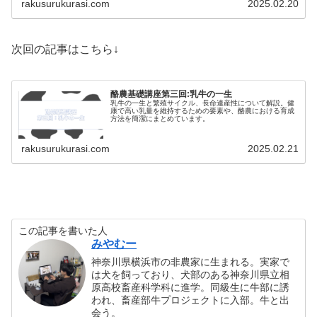
rakusurukurasi.com
2025.02.20
次回の記事はこちら↓
酪農基礎講座第三回:乳牛の一生
乳牛の一生と繁殖サイクル、長命連産性について解説。健
康で高い乳量を維持するための要素や、酪農における育成
方法を簡潔にまとめています。
rakusurukurasi.com
2025.02.21
この記事を書いた人
みやむー
神奈川県横浜市の非農家に生まれる。実家で
は犬を飼っており、犬部のある神奈川県立相
原高校畜産科学科に進学。同級生に牛部に誘
われ、畜産部牛プロジェクトに入部。牛と出
会う。