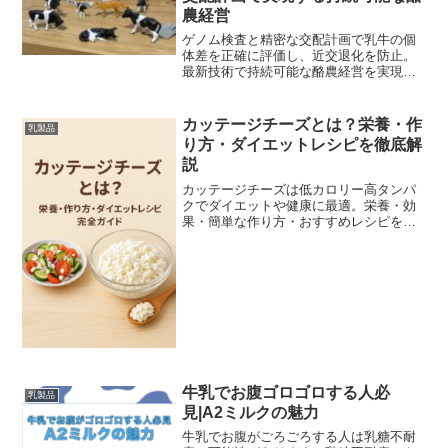
農経営
ゲノム検査と精密な交配計画で乳牛の個
体差を正確に評価し、近交退化を防止。
最新技術で持続可能な酪農経営を実現し
ます。
カッテージチーズとは？栄養・作
乳製品
り方・ダイエットレシピを徹底解
説
カッテージチーズは低カロリー高タンパ
クでダイエットや健康に最適。栄養・効
果・簡単な作り方・おすすめレシピをわ
かりやすく解説します。
牛乳でお腹ゴロゴロする人必
乳製品
見|A2ミルクの魅力
牛乳でお腹がごろごろする人は乳糖不耐