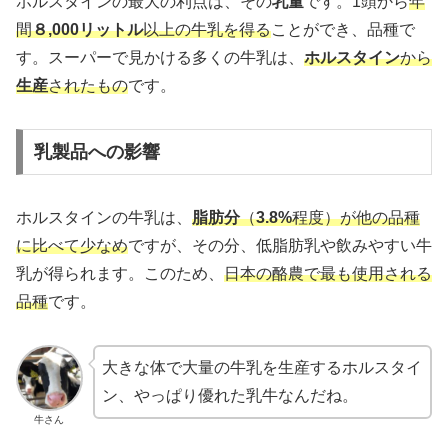
ホルスタインの最大の利点は、その
乳量
です。1頭から
年
間
８,000リットル
以上の牛乳を得る
ことができ、品種で
す。スーパーで見かける多くの牛乳は、
ホルスタイン
から
生産
されたもの
です。
乳製品への影響
ホルスタインの牛乳は、
脂肪分
（
3.8%
程度）が他の品種
に比べて少なめ
ですが、その分、低脂肪乳や飲みやすい牛
乳が得られます。このため、
日本の酪農で最も使用される
品種
です。
大きな体で大量の牛乳を生産するホルスタイ
ン、やっぱり優れた乳牛なんだね。
牛さん