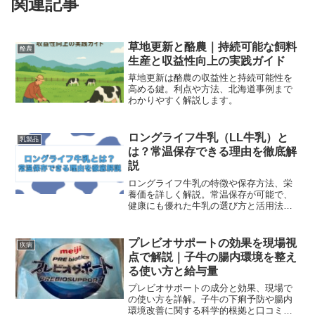
関連記事
草地更新と酪農｜持続可能な飼料
酪農
生産と収益性向上の実践ガイド
草地更新は酪農の収益性と持続可能性を
高める鍵。利点や方法、北海道事例まで
わかりやすく解説します。
ロングライフ牛乳（LL牛乳）と
乳製品
は？常温保存できる理由を徹底解
説
ロングライフ牛乳の特徴や保存方法、栄
養価を詳しく解説。常温保存が可能で、
健康にも優れた牛乳の選び方と活用法を
ご紹介します。
プレビオサポートの効果を現場視
疾病
点で解説｜子牛の腸内環境を整え
る使い方と給与量
プレビオサポートの成分と効果、現場で
の使い方を詳解。子牛の下痢予防や腸内
環境改善に関する科学的根拠と口コミ、