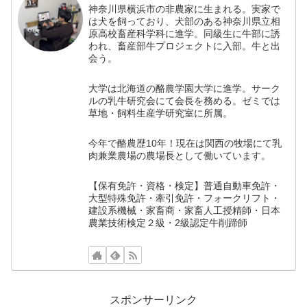
神奈川県横浜市の非農家に生まれる。実家で
は犬を飼っており、犬部のある神奈川県立相
原高校畜産科学科に進学。同級生に牛部に誘
われ、畜産部牛プロジェクトに入部。牛と出
会う。
大学は北海道の酪農学園大学に進学。サーク
ルの乳牛研究会にて会長を務める。ゼミでは
草地・飼料生産学研究室に所属。
今年で酪農歴10年！現在は関西の牧場にて乳
肉兼業農場の農場長として働いています。
【保有免許・資格・検定】普通自動車免許・
大型特殊免許・牽引免許・フォークリフト・
建設系機械・家畜商・家畜人工授精師・日本
農業技術検定２級・2級認定牛削蹄師
スポンサーリンク