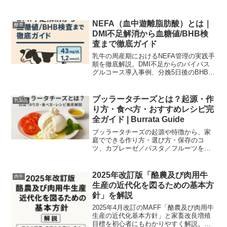
競合比較までまとめた実践ガイドです。
NEFA（血中遊離脂肪酸）とは｜
酪農
DMI不足解消から血糖値/BHB検
査まで徹底ガイド
乳牛の周産期におけるNEFA管理の実践手
順を徹底解説。DMI不足からのバイパス
グルコース導入事例、分娩5日後のBHB・
血糖値検査プロトコル、BCS急降下防止
策、脂肪肝・ケトーシスリスク軽減で生
産性安定化まで一挙公開。初心者酪農家
ブッラータチーズとは？起源・作
乳製品
にも分かりやすい解説付き！
り方・食べ方・おすすめレシピ完
全ガイド | Burrata Guide
ブッラータチーズの起源や特徴から、家
庭でできる作り方・選び方・保存のコ
ツ、カプレーゼ／パスタ／フルーツを使
った簡単おしゃれレシピまで写真付きで
丁寧に解説。賞味期限や購入時の注意点
もわかりやすくまとめています。
2025年改訂版「酪農及び肉用牛
肉牛
生産の近代化を図るための基本方
針」を解説
2025年4月改訂のMAFF「酪農及び肉用牛
生産の近代化基本方針」と家畜改良増殖
目標を初心者にもわかりやすく解説。持