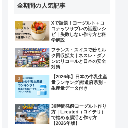
全期間の人気記事
Xで話題！ヨーグルト＋コ
コナッツサブレの話題レシ
ピ｜失敗しない作り方と科
学解説
フランス・スイスで粉ミル
ク回収拡大｜ネスレ・ダノ
ンのリコールと日本の安全
対策
【2026年】日本の牛乳生産
量ランキング|都道府県別・
生産量データ付き
36時間発酵ヨーグルト作り
方｜L.reuteri（ロイテリ）
で始める腸活と作り方
【2026年版】