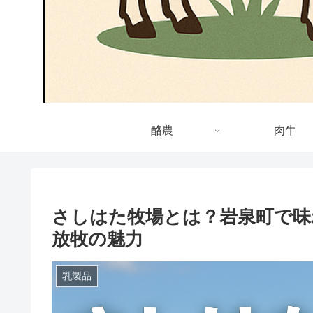
酪農
肉牛
さしはた牧場とは？岩泉町で味
放牧の魅力
乳製品