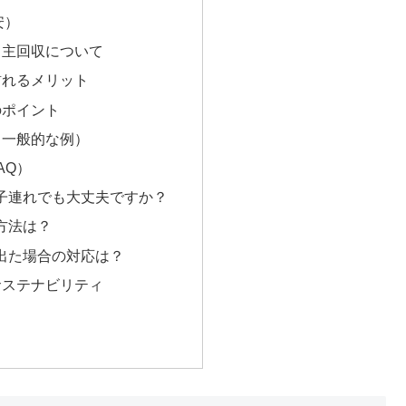
安）
自主回収について
訪れるメリット
のポイント
（一般的な例）
AQ）
は子連れでも大丈夫ですか？
存方法は？
が出た場合の対応は？
サステナビリティ