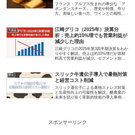
フランス・アルプス生まれの希少な「ア
ボンダンスチーズ」。歴史や特徴、作り
方、美味しい食べ方、ワインとの相性ま
で徹底解説します。
江崎グリコ（2025年）決算分
乳製品
析：売上約10%増でも営業利益が
減少した理由
江崎グリコの2025年第3四半期決算をわか
りやすく解説。売上は約10%増だが原材
料高で営業利益が減少。セグメント別の
要因、投資家向けKPI、今後のリスクと改
善策まで整理します。
スリック牛遺伝子導入で暑熱対策
繁殖
と経営コスト削減
スリック遺伝子による暑熱ストレス対策
と生産性向上の可能性を解説。酪農業の
未来を切り拓く革新的技術の導入事例と
メリットをご紹介。
スポンサーリンク