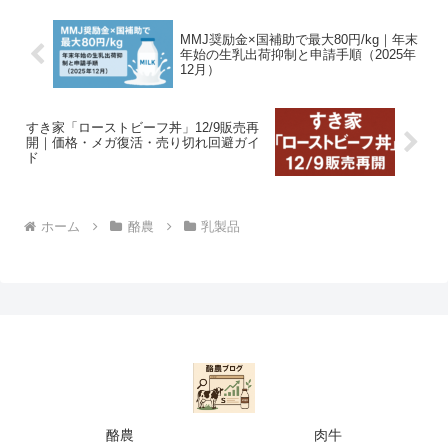
MMJ奨励金×国補助で最大80円/kg｜年末
年始の生乳出荷抑制と申請手順（2025年
12月）
すき家「ローストビーフ丼」12/9販売再
開｜価格・メガ復活・売り切れ回避ガイ
ド
ホーム
酪農
乳製品
酪農
肉牛