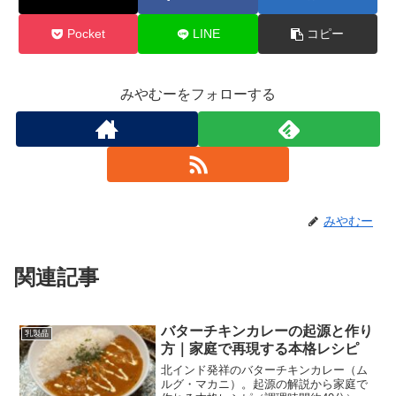
Pocket
LINE
コピー
みやむーをフォローする
みやむー
関連記事
バターチキンカレーの起源と作り
乳製品
方｜家庭で再現する本格レシピ
北インド発祥のバターチキンカレー（ム
ルグ・マカニ）。起源の解説から家庭で