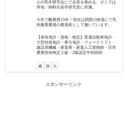
ルの乳牛研究会にて会長を務める。ゼミでは
草地・飼料生産学研究室に所属。
今年で酪農歴10年！現在は関西の牧場にて乳
肉兼業農場の農場長として働いています。
【保有免許・資格・検定】普通自動車免許・
大型特殊免許・牽引免許・フォークリフト・
建設系機械・家畜商・家畜人工授精師・日本
農業技術検定２級・2級認定牛削蹄師
スポンサーリンク