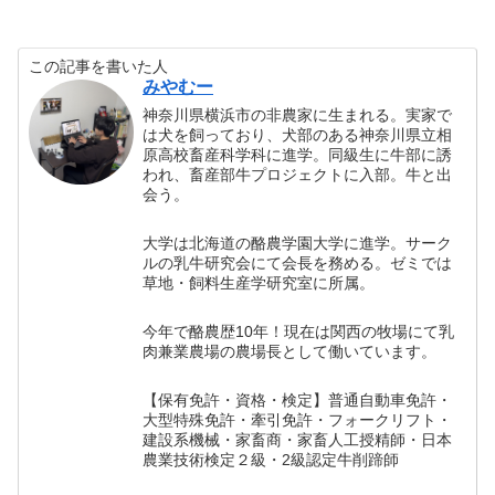
この記事を書いた人
みやむー
神奈川県横浜市の非農家に生まれる。実家で
は犬を飼っており、犬部のある神奈川県立相
原高校畜産科学科に進学。同級生に牛部に誘
われ、畜産部牛プロジェクトに入部。牛と出
会う。
大学は北海道の酪農学園大学に進学。サーク
ルの乳牛研究会にて会長を務める。ゼミでは
草地・飼料生産学研究室に所属。
今年で酪農歴10年！現在は関西の牧場にて乳
肉兼業農場の農場長として働いています。
【保有免許・資格・検定】普通自動車免許・
大型特殊免許・牽引免許・フォークリフト・
建設系機械・家畜商・家畜人工授精師・日本
農業技術検定２級・2級認定牛削蹄師