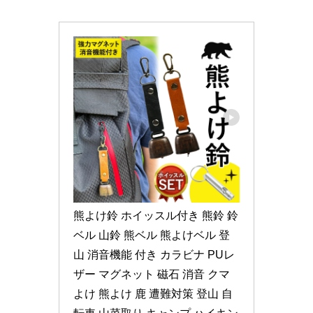
熊よけ鈴 ホイッスル付き 熊鈴 鈴 
ベル 山鈴 熊ベル 熊よけベル 登
山 消音機能 付き カラビナ PUレ
ザー マグネット 磁石 消音 クマ
よけ 熊よけ 鹿 遭難対策 登山 自