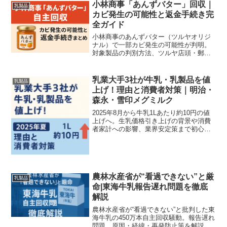
小林商事「あんずバター」回収｜
乳製品
カビ発生の可能性と返金手続き完
全ガイド
小林商事のあんずバター（ツルヤオリジ
ナル）で一部カビ発生の可能性が判明。
対象製品の判別方法、ツルヤ店頭・郵送
での返金手順、問い合わせ先を分かりや
すく案内します。
乳業大手3社が牛乳・乳製品を値
乳製品
上げ！理由と消費者対策｜明治・
森永・雪印メグミルク
2025年8月から牛乳1Lあたり約10円の値
上げへ。生乳価格引き上げの背景や消費
者家計への影響、業界安定策まで初心者
にもわかりやすく解説します。
農林水産省が“看過できない”と厳
乳製品
命|東海牛乳報告遅れ問題を徹底
解説
農林水産省が“看過できない”と批判した東
海牛乳の450万本自主回収騒動。報告遅れ
問題、原因・経緯・再発防止策を解説。