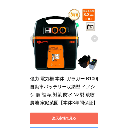
強力 電気柵 本体 [ガラガー B100] 
自動車バッテリー収納型 イノシ
シ 鹿 熊 猿 対策 防水 NZ製 放牧 
農地 家庭菜園【本体3年間保証】
楽天市場で見る