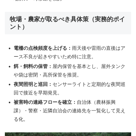
牧場・農家が取るべき具体策（実務的ポイ
ント）
電柵の点検頻度を上げる：
雨天後や雷雨の直後はア
ース不良が起きやすいため特に注意。
餌・飼料の保管：
屋内保管を基本とし、屋外タンク
や袋は密閉・高所保管を推奨。
夜間照明と巡回：
センサーライトと定期的な夜間巡
回で接近を早期発見。
被害時の連絡フローを確立：
自治体（農林振興
課）・警察・近隣自治会の連絡先を一覧化して見え
る化。