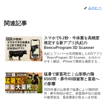
みやむー
関連記事
スマホで0.2秒・牛体重を高精度
疾病
推定する新アプリ|丸紅の
BeecoProgram 3D Scanner
丸紅とフツパーが共同開発したiOSアプリ
「BeecoProgram 3D Scanner」を分かり
やすく解説。iPhoneで横面を撮影するだ
けで0.2秒で体重推定、誤差約4.2%の高精
度で酪農現場の作業負担と判断を効率化
します。
猛暑で家畜死亡｜山形県の鶏
肉牛
6500羽・豚牛80頭被害と畜産へ
の影響
2025年夏の山形県で猛暑により鶏6500
羽・豚牛80頭が死亡。家畜熱中症の原因
や被害状況、畜産農家が取るべき対策を
解説します。