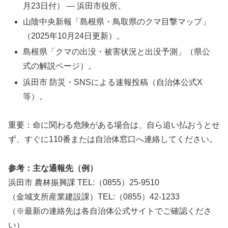
月23日付） — 浜田市役所。
山陰中央新報「島根県・鳥取県のクマ目撃マップ」
（2025年10月24日更新）。
島根県「クマの出没・被害状況と出没予測」（県公
式の解説ページ）。
浜田市 防災・SNSによる速報投稿（自治体公式X
等）。
重要：命に関わる危険がある場合は、自ら追い払おうとせ
ず、すぐに110番または自治体窓口へ連絡してください。
参考：主な通報先（例）
浜田市 農林振興課 TEL:（0855）25-9510
（金城支所産業建設課）TEL:（0855）42-1233
（※最新の連絡先は各自治体公式サイトでご確認くださ
い）