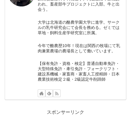
われ、畜産部牛プロジェクトに入部。牛と出
会う。
大学は北海道の酪農学園大学に進学。サーク
ルの乳牛研究会にて会長を務める。ゼミでは
草地・飼料生産学研究室に所属。
今年で酪農歴10年！現在は関西の牧場にて乳
肉兼業農場の農場長として働いています。
【保有免許・資格・検定】普通自動車免許・
大型特殊免許・牽引免許・フォークリフト・
建設系機械・家畜商・家畜人工授精師・日本
農業技術検定２級・2級認定牛削蹄師
スポンサーリンク