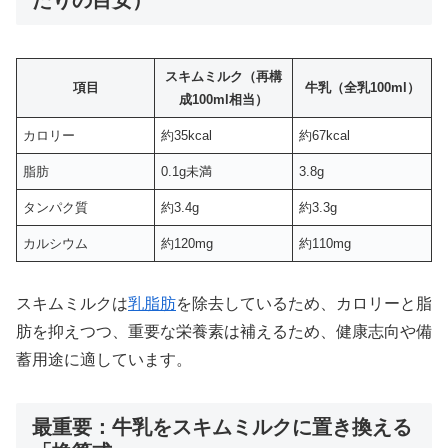
たりの目安）
スキムミルク（再構
項目
牛乳（全乳100ml）
成100ml相当）
カロリー
約35kcal
約67kcal
脂肪
0.1g未満
3.8g
タンパク質
約3.4g
約3.3g
カルシウム
約120mg
約110mg
スキムミルクは
乳脂肪
を除去しているため、カロリーと脂
肪を抑えつつ、重要な栄養素は補えるため、健康志向や備
蓄用途に適しています。
最重要：牛乳をスキムミルクに置き換える