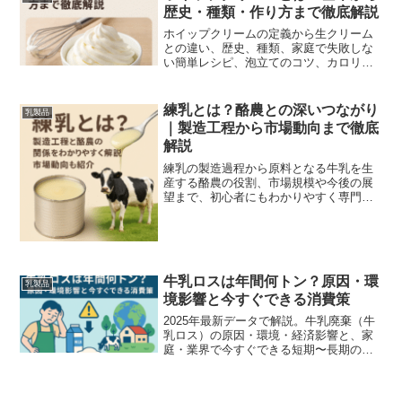
歴史・種類・作り方まで徹底解説
ホイップクリームの定義から生クリーム
との違い、歴史、種類、家庭で失敗しな
い簡単レシピ、泡立てのコツ、カロリー
や保存法、代用品の比較まで徹底解説。
練乳とは？酪農との深いつながり
乳製品
｜製造工程から市場動向まで徹底
解説
練乳の製造過程から原料となる牛乳を生
産する酪農の役割、市場規模や今後の展
望まで、初心者にもわかりやすく専門解
説。安心・安全な練乳の秘密を徹底紹
介。
牛乳ロスは年間何トン？原因・環
乳製品
境影響と今すぐできる消費策
2025年最新データで解説。牛乳廃棄（牛
乳ロス）の原因・環境・経済影響と、家
庭・業界で今すぐできる短期〜長期の具
体策（賞味期限延長や加工活用など）を
わかりやすくまとめます。