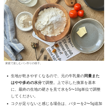
家庭で楽しむパン作りの様子。
生地が乾きやすくなるので、元の牛乳量の
同量また
はやや多めの水分
で調整。上で示した換算を基本
に、最終の生地の硬さを見て水を5〜10g単位で調整
してください。
コクが足りないと感じる場合は、バターを2〜5g追加