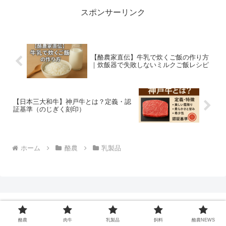
スポンサーリンク
【酪農家直伝】牛乳で炊くご飯の作り方
｜炊飯器で失敗しないミルクご飯レシピ
【日本三大和牛】神戸牛とは？定義・認
証基準（のじぎく刻印）
ホーム
酪農
乳製品
酪農
肉牛
乳製品
飼料
酪農NEWS