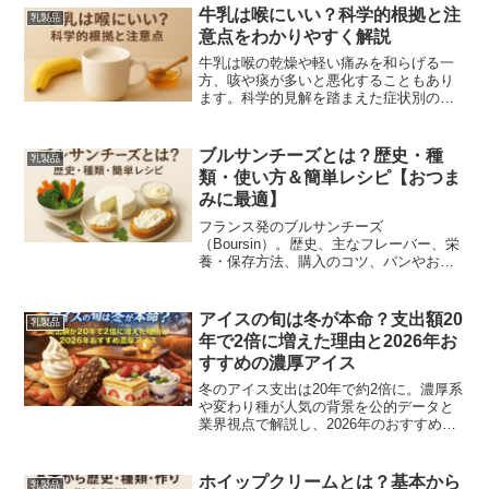
牛乳は喉にいい？科学的根拠と注
乳製品
意点をわかりやすく解説
牛乳は喉の乾燥や軽い痛みを和らげる一
方、咳や痰が多いと悪化することもあり
ます。科学的見解を踏まえた症状別の対
処法、ホットミルクとはちみつ等の簡単
レシピ、医療相談の目安までわかりやす
く解説します。
ブルサンチーズとは？歴史・種
乳製品
類・使い方＆簡単レシピ【おつま
みに最適】
フランス発のブルサンチーズ
（Boursin）。歴史、主なフレーバー、栄
養・保存方法、購入のコツ、パンやおつ
まみ向けの簡単アレンジレシピ、カロリ
ー目安まで写真付きで解説。和アレンジ
や代替品、自家製ブルサン風レシピも紹
アイスの旬は冬が本命？支出額20
乳製品
介。
年で2倍に増えた理由と2026年お
すすめの濃厚アイス
冬のアイス支出は20年で約2倍に。濃厚系
や変わり種が人気の背景を公的データと
業界視点で解説し、2026年のおすすめ商
品と買い方のコツを紹介。
ホイップクリームとは？基本から
乳製品