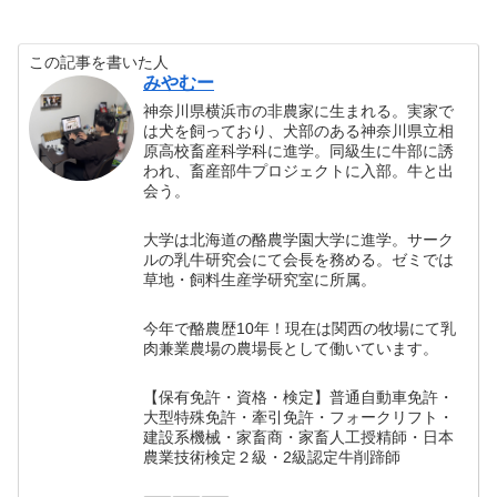
この記事を書いた人
みやむー
神奈川県横浜市の非農家に生まれる。実家で
は犬を飼っており、犬部のある神奈川県立相
原高校畜産科学科に進学。同級生に牛部に誘
われ、畜産部牛プロジェクトに入部。牛と出
会う。
大学は北海道の酪農学園大学に進学。サーク
ルの乳牛研究会にて会長を務める。ゼミでは
草地・飼料生産学研究室に所属。
今年で酪農歴10年！現在は関西の牧場にて乳
肉兼業農場の農場長として働いています。
【保有免許・資格・検定】普通自動車免許・
大型特殊免許・牽引免許・フォークリフト・
建設系機械・家畜商・家畜人工授精師・日本
農業技術検定２級・2級認定牛削蹄師