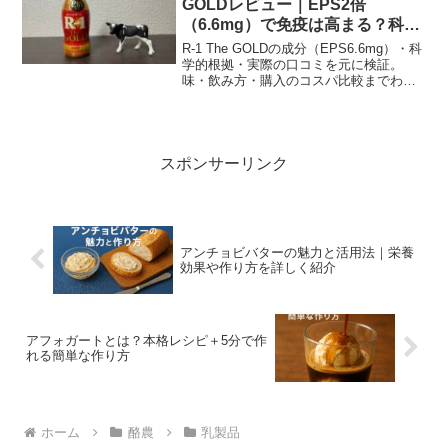
GOLDレビュー｜EPS2倍
（6.6mg）で免疫は高まる？科学
と口コミ検証
R-1 The GOLDの成分（EPS6.6mg）・科
学的根拠・実際の口コミを元に検証。
味・飲み方・購入のコスパ比較までわか
る、風邪対策に役立つ完全ガイド。
スポンサーリンク
アンチョビバターの魅力と活用法｜栄養
効果や作り方を詳しく紹介
アフォガートとは？本格レシピ＋5分で作
れる簡単な作り方
ホーム
酪農
乳製品