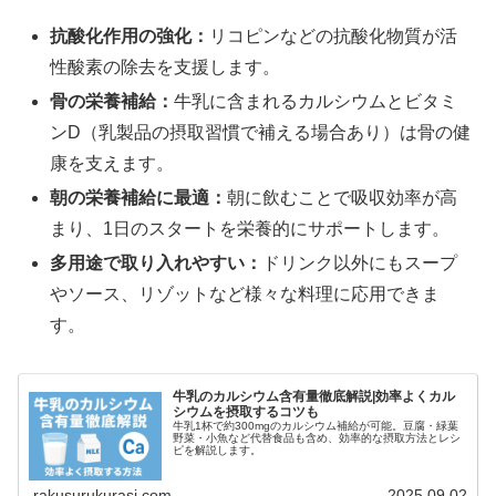
抗酸化作用の強化：
リコピンなどの抗酸化物質が活
性酸素の除去を支援します。
骨の栄養補給：
牛乳に含まれるカルシウムとビタミ
ンD（乳製品の摂取習慣で補える場合あり）は骨の健
康を支えます。
朝の栄養補給に最適：
朝に飲むことで吸収効率が高
まり、1日のスタートを栄養的にサポートします。
多用途で取り入れやすい：
ドリンク以外にもスープ
やソース、リゾットなど様々な料理に応用できま
す。
牛乳のカルシウム含有量徹底解説|効率よくカル
シウムを摂取するコツも
牛乳1杯で約300mgのカルシウム補給が可能。豆腐・緑葉
野菜・小魚など代替食品も含め、効率的な摂取方法とレシ
ピを解説します。
rakusurukurasi.com
2025.09.02