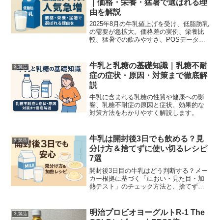
｜価格・栄養・猛暑で選ばれる理
由を解説
2025年8月の牛乳値上げを受け、低脂肪乳
の需要が急拡大。価格差の実例、栄養比
較、猛暑での飲みやすさ、POSデータな
どの消費トレンドを酪農現場の視点で分
かりやすくまとめました。購買のポイン
トや生産側の対応策、よくある疑問の回
牛乳と乳糖の基礎知識｜乳糖不耐
乳製品
答も掲載。
症の症状・原因・対策まで徹底解
説
牛乳に含まれる乳糖の性質や健康への影
響、乳糖不耐症の原因と症状、効果的な
対策方法をわかりやすく解説します。
牛乳は開封後3日でも飲める？見
乳製品
分け方＆捨てずに使い切るレシピ
7選
開封後3日目の牛乳はどう判断する？メー
カー根拠に基づく「におい・見た目・加
熱テスト」のチェック方法と、捨てずに
使える簡単レシピを料理人の視点で解説
します。安全な判断基準がすぐ分かる。
明治プロビオヨーグルトR-1 The
乳製品