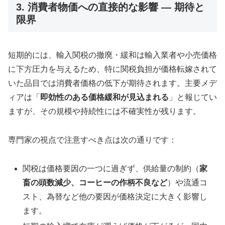
3. 消費者物価への直接的な影響 — 期待と
限界
短期的には、輸入関税の撤廃・緩和は輸入業者や小売価格
に下方圧力を与えるため、特に関税負担が価格転嫁されて
いた品目では消費者価格の低下が期待されます。主要メデ
ィアは「
即効性のある価格緩和が見込まれる
」と報じてい
ますが、その規模や持続性には不確実性が残ります。
専門家の視点で注意すべき点は次の通りです：
関税は価格要因の一つに過ぎず、供給量の制約（
家
畜の頭数減少、コーヒーの作柄不良など
）や流通コ
スト、為替など他の要因が価格決定に大きく影響し
ます。