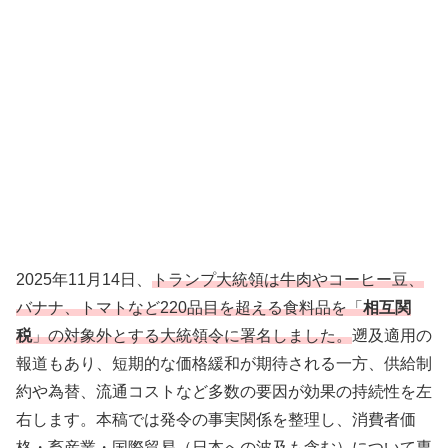
2025年11月14日、
トランプ大統領は牛肉やコーヒー豆、
バナナ、トマトなど220品目を超える食料品を「
相互関
税
」の対象外とする大統領令に署名しました。
遡及適用の
報道もあり、短期的な価格緩和が期待される一方、供給制
約や為替、流通コストなど多数の要因が効果の持続性を左
右します。本稿では発令の事実関係を整理し、消費者価
格・畜産業・国際貿易（日本への波及も含む）について専