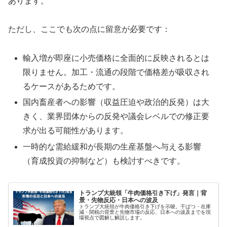
あります。
ただし、ここでも次の点に留意が必要です：
輸入増が即座に小売価格に全面的に反映されるとは
限りません。加工・流通の段階で価格差が吸収され
るケースがあるためです。
国内畜産者への影響（収益圧迫や政治的反発）は大
きく、業界団体からの反発や議会レベルでの修正要
求が出る可能性があります。
一時的な需給緩和が長期の生産基盤へ与える影響
（育成投資の抑制など）も検討すべきです。
トランプ大統領「牛肉価格引き下げ」発言｜背
景・先物反応・日本への波及
トランプ大統領が牛肉価格引き下げを示唆。干ばつ・在庫
減・関税の背景と先物市場の反応、日本への波及までを現
場視点で図解し解説します。