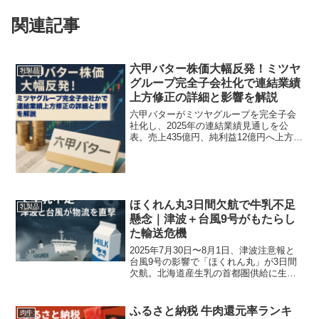
関連記事
六甲バター株価大幅反発！ミツヤ
乳製品
グループ完全子会社化で連結業績
上方修正の詳細と影響を解説
六甲バターがミツヤグループを完全子会
社化し、2025年の連結業績見通しを公
表。売上435億円、純利益12億円へ上方修
正。発表が株価に与えた影響と今後の注
目点を現場目線で分かりやすく解説しま
す。
ほくれん丸3日間欠航で牛乳不足
乳製品
懸念｜津波＋台風9号がもたらし
た輸送危機
2025年7月30日〜8月1日、津波注意報と
台風9号の影響で「ほくれん丸」が3日間
欠航。北海道産生乳の首都圏供給に生じ
た遅延と、その背景・影響・今後のリス
ク回避策を分かりやすく解説します。
ふるさと納税 牛肉還元率ランキ
肉牛