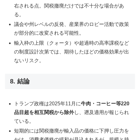
右される点。関税撤廃だけでは不十分な場合があ
る。
議会や州レベルの反発、産業界のロビー活動で政策
が部分的に改変される可能性。
輸入枠の上限（クォータ）や超過時の高率課税など
の制度設計次第では、期待したほどの価格効果が出
ないリスク。
8. 結論
トランプ政権は2025年11月に
牛肉・コーヒー等220
品目超を相互関税から除外
し、遡及適用が報じられ
ている。
短期的には関税撤廃が輸入品の価格に下押し圧力を
かけ、消費者価格の緩和が見込まれるが、規模と持