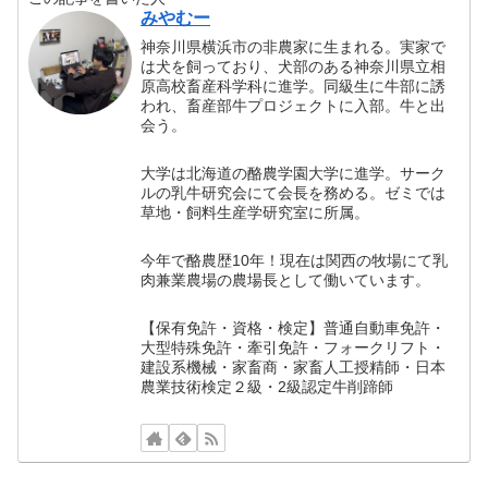
みやむー
神奈川県横浜市の非農家に生まれる。実家で
は犬を飼っており、犬部のある神奈川県立相
原高校畜産科学科に進学。同級生に牛部に誘
われ、畜産部牛プロジェクトに入部。牛と出
会う。
大学は北海道の酪農学園大学に進学。サーク
ルの乳牛研究会にて会長を務める。ゼミでは
草地・飼料生産学研究室に所属。
今年で酪農歴10年！現在は関西の牧場にて乳
肉兼業農場の農場長として働いています。
【保有免許・資格・検定】普通自動車免許・
大型特殊免許・牽引免許・フォークリフト・
建設系機械・家畜商・家畜人工授精師・日本
農業技術検定２級・2級認定牛削蹄師