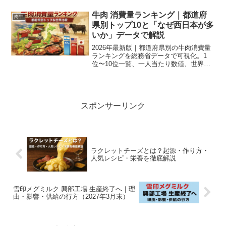
牛肉 消費量ランキング｜都道府
肉牛
県別トップ10と「なぜ西日本が多
いか」データで解説
2026年最新版｜都道府県別の牛肉消費量
ランキングを総務省データで可視化。1
位〜10位一覧、一人当たり数値、世界比
較、なぜ西日本で消費が多いかを肉牛農
家視点で丁寧に解説します。
スポンサーリンク
ラクレットチーズとは？起源・作り方・
人気レシピ・栄養を徹底解説
雪印メグミルク 興部工場 生産終了へ｜理
由・影響・供給の行方（2027年3月末）