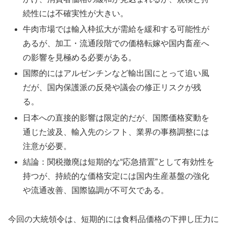
続性には不確実性が大きい。
牛肉市場では輸入枠拡大が需給を緩和する可能性が
あるが、加工・流通段階での価格転嫁や国内畜産へ
の影響を見極める必要がある。
国際的にはアルゼンチンなど輸出国にとって追い風
だが、国内保護派の反発や議会の修正リスクが残
る。
日本への直接的影響は限定的だが、国際価格変動を
通じた波及、輸入先のシフト、業界の事務調整には
注意が必要。
結論：関税撤廃は短期的な“応急措置”として有効性を
持つが、持続的な価格安定には国内生産基盤の強化
や流通改善、国際協調が不可欠である。
今回の大統領令は、短期的には食料品価格の下押し圧力に