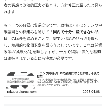
者の実感と政治的圧力が強まり、方針修正に至ったと見ら
れます。
もう一つの背景は貿易交渉です。政権はアルゼンチンや中
米諸国との枠組みを通じて「
国内で十分生産できない品
目
」の除外を進めることで、需要と供給のひっ迫を緩和
し、短期的な物価安定を図ろうとしています。これは関税
政策の“柔軟化”を意味しますが、一方で保護主義的な基調
は維持されている点にも注意が必要です。
トランプ関税が日本の酪農に与える影響と今後の
展望
トランプ関税が日本の酪農業界に与える影響を徹底解説。
国産牛乳の裏にある輸入乳製品と飼料依存の実態や今後の
対応策を専門的に考察します。
rakusurukurasi.com
2025.04.08