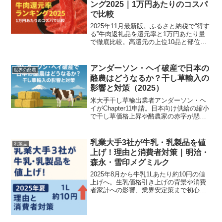
ング2025｜1万円あたりのコスパ
で比較
2025年11月最新版。ふるさと納税で“得す
る”牛肉返礼品を還元率と1万円あたり量
で徹底比較。高還元の上位10品と部位別
の最適な選び方、申込前チェックリスト
を現場視点で解説します。
アンダーソン・ヘイ破産で日本の
世界の酪農
酪農はどうなるか？干し草輸入の
影響と対策（2025）
米大手干し草輸出業者アンダーソン・ヘ
イがChapter11申請。日本向け供給の縮小
で干し草価格上昇や酪農家の赤字が懸念
される影響の全体像と現場対策を専門家
視点で解説します。
乳業大手3社が牛乳・乳製品を値
乳製品
上げ！理由と消費者対策｜明治・
森永・雪印メグミルク
2025年8月から牛乳1Lあたり約10円の値
上げへ。生乳価格引き上げの背景や消費
者家計への影響、業界安定策まで初心者
にもわかりやすく解説します。