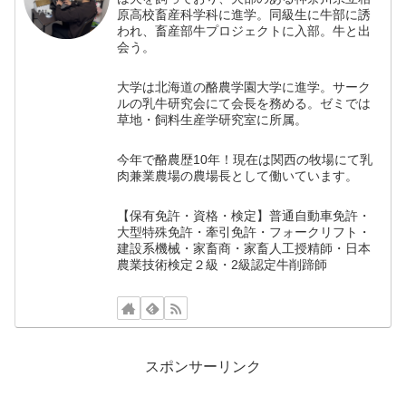
原高校畜産科学科に進学。同級生に牛部に誘
われ、畜産部牛プロジェクトに入部。牛と出
会う。
大学は北海道の酪農学園大学に進学。サーク
ルの乳牛研究会にて会長を務める。ゼミでは
草地・飼料生産学研究室に所属。
今年で酪農歴10年！現在は関西の牧場にて乳
肉兼業農場の農場長として働いています。
【保有免許・資格・検定】普通自動車免許・
大型特殊免許・牽引免許・フォークリフト・
建設系機械・家畜商・家畜人工授精師・日本
農業技術検定２級・2級認定牛削蹄師
スポンサーリンク