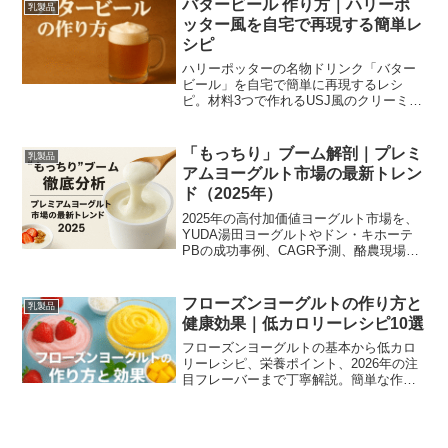
バタービール 作り方｜ハリーポ
乳製品
ッター風を自宅で再現する簡単レ
シピ
ハリーポッターの名物ドリンク「バター
ビール」を自宅で簡単に再現するレシ
ピ。材料3つで作れるUSJ風のクリーミー
な泡、ホットやフローズンの応用、大人
向けアルコールアレンジ、失敗しないコ
ツや保存注意点まで丁寧に解説します。
「もっちり」ブーム解剖｜プレミ
乳製品
アムヨーグルト市場の最新トレン
ド（2025年）
2025年の高付加価値ヨーグルト市場を、
YUDA湯田ヨーグルトやドン・キホーテ
PBの成功事例、CAGR予測、酪農現場の
課題までデータと事例でわかりやすく解
説します。
フローズンヨーグルトの作り方と
乳製品
健康効果｜低カロリーレシピ10選
フローズンヨーグルトの基本から低カロ
リーレシピ、栄養ポイント、2026年の注
目フレーバーまで丁寧解説。簡単な作り
方と保存・アレンジ法で夏のヘルシーデ
ザートを楽しめます。