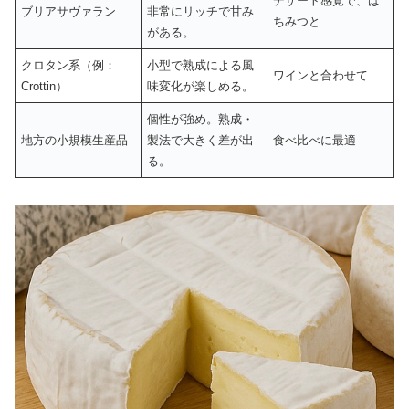
デザート感覚で、は
ブリアサヴァラン
非常にリッチで甘み
ちみつと
がある。
クロタン系（例：
小型で熟成による風
ワインと合わせて
Crottin）
味変化が楽しめる。
個性が強め。熟成・
地方の小規模生産品
製法で大きく差が出
食べ比べに最適
る。