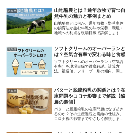
山地酪農とは？通年放牧で育つ自
乳製品
然牛乳の魅力と事例まとめ
山地酪農とは何か、通年放牧・野草主体
の飼育法が生む牛乳の味や栄養、環境・
地域への利点を現場目線で詳解します。
田野畑などの事例、購入方法、見学・体
験のポイントまで実用的にまとめたガイ
ドです。
ソフトクリームのオーバーランと
乳製品
は？空気含有率で変わる味と食感
ソフトクリームのオーバーラン（空気含
有率）を現場目線で徹底解説。計算方
法、最適値、フリーザー別の傾向、調整
とトラブル対策までわかりやすく紹介し
ます。
バターと脱脂粉乳の関係とは？在
乳製品
庫問題やコロナ影響まで解説【酪
農の裏側】
バターと脱脂粉乳の在庫問題はなぜ起き
るのか？その生産過程と需給の仕組み、
コロナ禍の影響までやさしく解説しま
す。