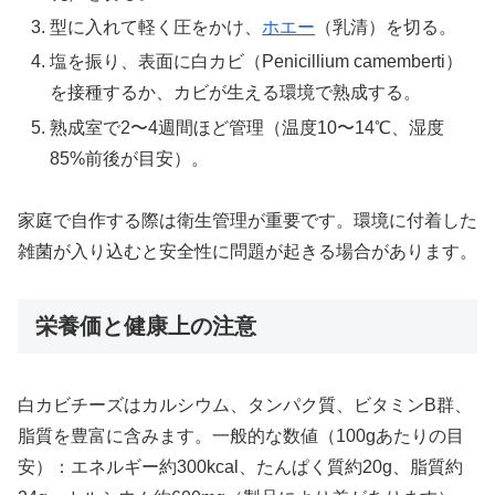
型に入れて軽く圧をかけ、
ホエー
（乳清）を切る。
塩を振り、表面に白カビ（Penicillium camemberti）
を接種するか、カビが生える環境で熟成する。
熟成室で2〜4週間ほど管理（温度10〜14℃、湿度
85%前後が目安）。
家庭で自作する際は衛生管理が重要です。環境に付着した
雑菌が入り込むと安全性に問題が起きる場合があります。
栄養価と健康上の注意
白カビチーズはカルシウム、タンパク質、ビタミンB群、
脂質を豊富に含みます。一般的な数値（100gあたりの目
安）：エネルギー約300kcal、たんぱく質約20g、脂質約