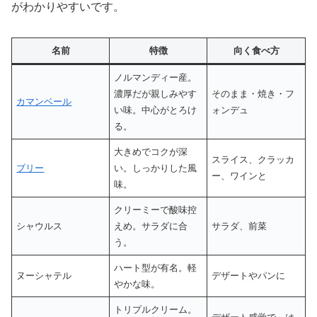
がわかりやすいです。
名前
特徴
向く食べ方
ノルマンディー産。
濃厚だが親しみやす
そのまま・焼き・フ
カマンベール
い味。中心がとろけ
ォンデュ
る。
大きめでコクが深
スライス、クラッカ
ブリー
い。しっかりした風
ー、ワインと
味。
クリーミーで酸味控
シャウルス
えめ。サラダに合
サラダ、前菜
う。
ハート型が有名。軽
ヌーシャテル
デザートやパンに
やかな味。
トリプルクリーム。