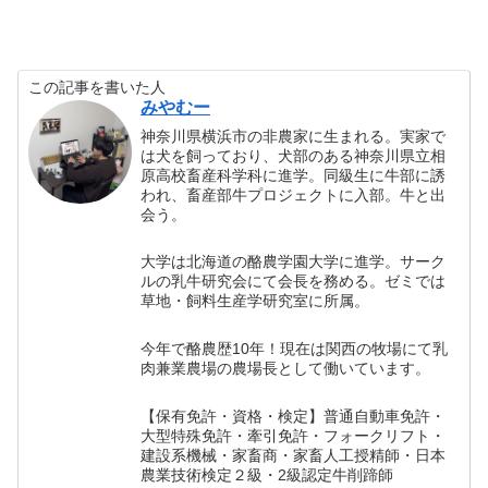
この記事を書いた人
みやむー
神奈川県横浜市の非農家に生まれる。実家で
は犬を飼っており、犬部のある神奈川県立相
原高校畜産科学科に進学。同級生に牛部に誘
われ、畜産部牛プロジェクトに入部。牛と出
会う。
大学は北海道の酪農学園大学に進学。サーク
ルの乳牛研究会にて会長を務める。ゼミでは
草地・飼料生産学研究室に所属。
今年で酪農歴10年！現在は関西の牧場にて乳
肉兼業農場の農場長として働いています。
【保有免許・資格・検定】普通自動車免許・
大型特殊免許・牽引免許・フォークリフト・
建設系機械・家畜商・家畜人工授精師・日本
農業技術検定２級・2級認定牛削蹄師