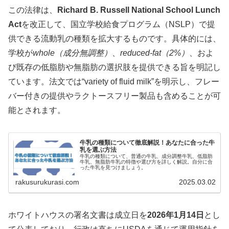
この法律は、
Richard B. Russell National School Lunch
Act
を改正して、国立学校給食プログラム（NSLP）で提
供できる流動乳の種類を拡大するものです。具体的には、
学校が
whole（成分無調整）
、
reduced-fat（2%）
、およ
び既存の低脂肪や無脂肪の選択肢を提供できる旨を明記し
ています。法文では“variety of fluid milk”を明示し、フレー
バー付きの提供やラクトースフリー製品も含めることが可
能とされます。
牛乳の種類について徹底解説！あなたに合った牛
乳を選ぶ方法
牛乳の種類について、普通の牛乳、成分調整牛乳、低脂肪
牛乳、無脂肪牛乳の特徴や選び方を詳しく解説。自分に合
った牛乳を見つけましょう。
rakusurukurasi.com
2025.03.02
ホワイトハウスの署名文書は成立日を
2026年1月14日
とし