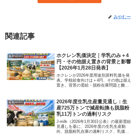
みやむー
関連記事
ホクレン乳価決定｜学乳のみ＋4
酪農NEWS
円・その他据え置きの背景と影響
【2026年1月28日発表】
ホクレンが2026年度用途別原料乳価を発
表。学校給食向けは＋4円、その他は据え
置き。背景の需給・脱粉在庫問題と酪農
家への影響を表・試算で分かりやすく解
説します。
2026年度生乳生産量見通し：生
酪農NEWS
産725万トンで減産転換も脱脂粉
乳11万トンの過剰リスク
J-milk（2026年1月30日公表）の最新需給
見通しを基に、2026年度の生乳生産動
向、脱脂粉乳在庫の過剰リスク、乳価政
策・バター需給を図表と酪農家視点で読