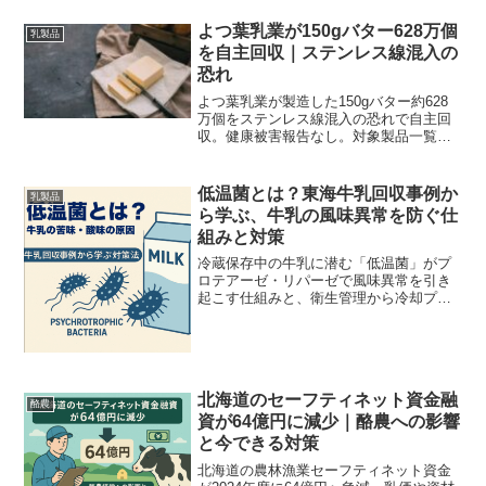
み解きます。
よつ葉乳業が150gバター628万個
乳製品
を自主回収｜ステンレス線混入の
恐れ
よつ葉乳業が製造した150gバター約628
万個をステンレス線混入の恐れで自主回
収。健康被害報告なし。対象製品一覧・
返送方法・問い合わせ先・再発防止の品
質管理強化策・消費者対応ポイントまで
酪農プロ視点で解説。
低温菌とは？東海牛乳回収事例か
乳製品
ら学ぶ、牛乳の風味異常を防ぐ仕
組みと対策
冷蔵保存中の牛乳に潜む「低温菌」がプ
ロテアーゼ・リパーゼで風味異常を引き
起こす仕組みと、衛生管理から冷却プロ
セスまで初心者でも実践できる予防対策
を解説します。
北海道のセーフティネット資金融
酪農
資が64億円に減少｜酪農への影響
と今できる対策
北海道の農林漁業セーフティネット資金