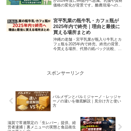
が2024年度に64億円へ急減。乳価や資材
価格の変化が背景です。酪農現場への影
響と、すぐ実行できる資金繰り・相談先
を現場目線で具体解説します。
宮平乳業の瓶牛乳・カフェ瓶が
乳製品
2025年内で終売｜理由と最後に
買える場所まとめ
沖縄の老舗・宮平乳業が瓶入り牛乳とカ
フェ瓶を2025年内で終売。終売の背景、
今買える場所、代替の紙パック比較、瓶
の保存・アップサイクル情報を専門家視
点でわかりやすく解説。
スポンサーリンク
パルメザンとパルミジャーノ・レッジャ
ーノの違いを徹底解説｜見分け方と使い
方
滋賀で常連限定の「生レバー」提供、経
営者逮捕｜裏メニューの実態と食品衛生