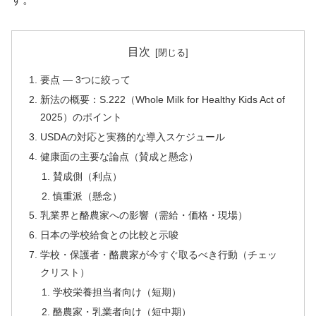
目次
要点 — 3つに絞って
新法の概要：S.222（Whole Milk for Healthy Kids Act of
2025）のポイント
USDAの対応と実務的な導入スケジュール
健康面の主要な論点（賛成と懸念）
賛成側（利点）
慎重派（懸念）
乳業界と酪農家への影響（需給・価格・現場）
日本の学校給食との比較と示唆
学校・保護者・酪農家が今すぐ取るべき行動（チェッ
クリスト）
学校栄養担当者向け（短期）
酪農家・乳業者向け（短中期）