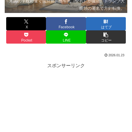
米国の学校給食で成分無調整牛乳（全乳）が復活。トランプ大
統領の署名で方針転換。
X
Facebook
はてブ
Pocket
LINE
コピー
2026.01.23
スポンサーリンク