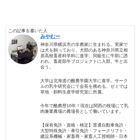
この記事を書いた人
みやむー
神奈川県横浜市の非農家に生まれる。実家で
は犬を飼っており、犬部のある神奈川県立相
原高校畜産科学科に進学。同級生に牛部に誘
われ、畜産部牛プロジェクトに入部。牛と出
会う。
大学は北海道の酪農学園大学に進学。サーク
ルの乳牛研究会にて会長を務める。ゼミでは
草地・飼料生産学研究室に所属。
今年で酪農歴10年！現在は関西の牧場にて乳
肉兼業農場の農場長として働いています。
【保有免許・資格・検定】普通自動車免許・
大型特殊免許・牽引免許・フォークリフト・
建設系機械・家畜商・家畜人工授精師・日本