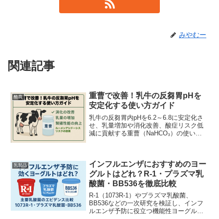
みやむー
関連記事
重曹で改善！乳牛の反芻胃pHを
酪農
安定化する使い方ガイド
乳牛の反芻胃内pHを6.2～6.8に安定化さ
せ、乳量増加や消化改善、酸症リスク低
減に貢献する重曹（NaHCO₃）の使い方
と注意点を解説します。
インフルエンザにおすすめのヨー
乳製品
グルトはどれ？R-1・プラズマ乳
酸菌・BB536を徹底比較
R-1（1073R-1）やプラズマ乳酸菌、
BB536などの一次研究を検証し、インフ
ルエンザ予防に役立つ機能性ヨーグルト
の選び方、年齢別の摂取目安と注意点を