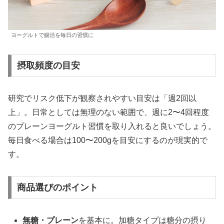
ヨーグルトで腸活を毎日の習慣に
摂取頻度の目安
研究でリスク低下が観察されやすい目安は「週2回以
上」。日常としては無理のない範囲で、週に2〜4回程度
のプレーンヨーグルト習慣を取り入れると良いでしょう。
毎日食べる場合は100〜200gを目安にするのが現実的で
す。
商品選びのポイント
無糖・プレーン
を基本に。加糖タイプは糖分の摂り