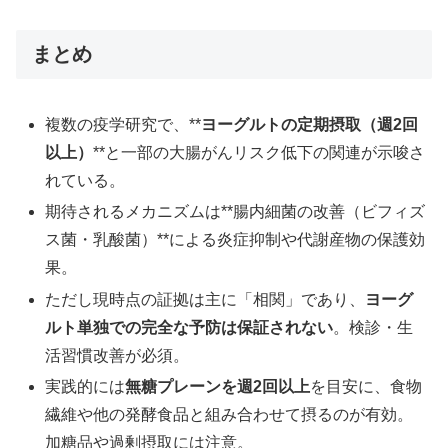
まとめ
複数の疫学研究で、**
ヨーグルトの定期摂取（週2回
以上）
**と一部の大腸がんリスク低下の関連が示唆さ
れている。
期待されるメカニズムは**腸内細菌の改善（ビフィズ
ス菌・乳酸菌）**による炎症抑制や代謝産物の保護効
果。
ただし現時点の証拠は主に「相関」であり、
ヨーグ
ルト単独での完全な予防は保証されない
。検診・生
活習慣改善が必須。
実践的には
無糖プレーンを週2回以上
を目安に、食物
繊維や他の発酵食品と組み合わせて摂るのが有効。
加糖品や過剰摂取には注意。