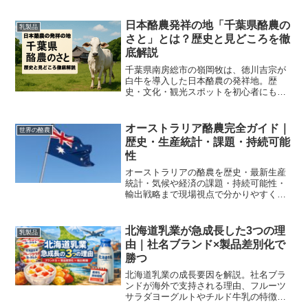
専門家視点で分かりやすく解説します。
日本酪農発祥の地「千葉県酪農の
乳製品
さと」とは？歴史と見どころを徹
底解説
千葉県南房総市の嶺岡牧は、徳川吉宗が
白牛を導入した日本酪農の発祥地。歴
史・文化・観光スポットを初心者にもわ
かりやすくガイドします。
オーストラリア酪農完全ガイド｜
世界の酪農
歴史・生産統計・課題・持続可能
性
オーストラリアの酪農を歴史・最新生産
統計・気候や経済の課題・持続可能性・
輸出戦略まで現場視点で分かりやすく解
説。実践的な改善策と始め方も掲載し、
初心者から事業者まで役立つ完全ガイド
です。
北海道乳業が急成長した3つの理
乳製品
由｜社名ブランド×製品差別化で
勝つ
北海道乳業の成長要因を解説。社名ブラ
ンドが海外で支持される理由、フルーツ
サラダヨーグルトやチルド牛乳の特徴、
消費者口コミと今後の輸出戦略まで分か