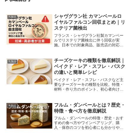
シャヴグラン社 カマンベールロ
乳製品
イヤルファルコン回収まとめ｜リ
ステリア菌検出
フランス・シャヴグラン社製カマンベー
ルでリステリア菌検出に伴う回収が実
施。日本での対象商品、販売店の対応、
妊婦・高齢者向けの注意点と返品方法を
分かりやすくまとめました。
チーズケーキの種類を徹底解説｜
乳製品
ベイクド・レア・スフレ・バスク
の違いと簡単レシピ
ベイクド・レア・スフレ・バスクなど主
要なチーズケーキの種類を比較。特徴・
材料・作り方のポイント、初心者向け簡
単レシピ、保存・食べ比べのコツまで分
かりやすく解説します。
フルム・ダンベールとは？歴史・
乳製品
特徴・食べ方を徹底解説
フルム・ダンベールの特徴・歴史・おす
すめの食べ方やワインペアリング、購
入・保存のコツを初心者にも分かりやす
く紹介する実用ガイド。