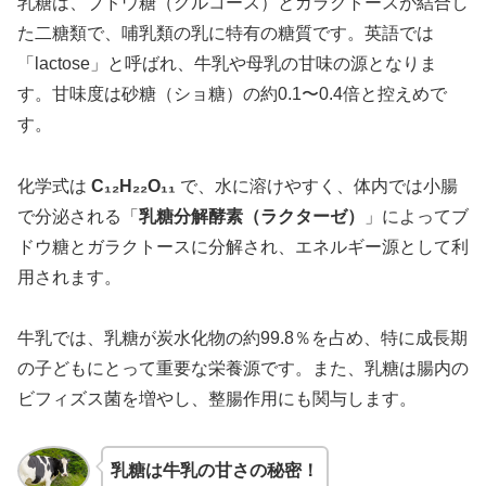
乳糖は、ブドウ糖（グルコース）とガラクトースが結合し
た二糖類で、哺乳類の乳に特有の糖質です。英語では
「lactose」と呼ばれ、牛乳や母乳の甘味の源となりま
す。甘味度は砂糖（ショ糖）の約0.1〜0.4倍と控えめで
す。
化学式は
C₁₂H₂₂O₁₁
で、水に溶けやすく、体内では小腸
で分泌される「
乳糖分解酵素（ラクターゼ）
」によってブ
ドウ糖とガラクトースに分解され、エネルギー源として利
用されます。
牛乳では、乳糖が炭水化物の約99.8％を占め、特に成長期
の子どもにとって重要な栄養源です。また、乳糖は腸内の
ビフィズス菌を増やし、整腸作用にも関与します。
乳糖は牛乳の甘さの秘密！