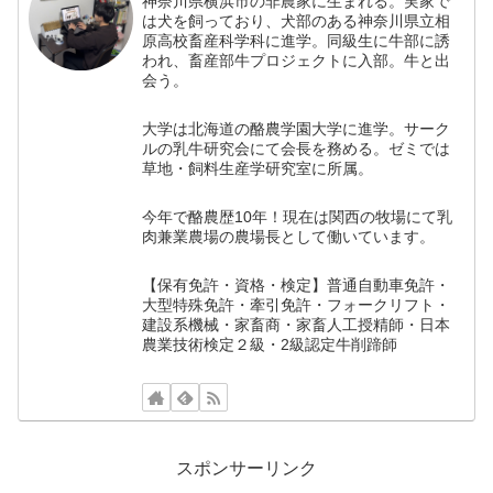
神奈川県横浜市の非農家に生まれる。実家で
は犬を飼っており、犬部のある神奈川県立相
原高校畜産科学科に進学。同級生に牛部に誘
われ、畜産部牛プロジェクトに入部。牛と出
会う。
大学は北海道の酪農学園大学に進学。サーク
ルの乳牛研究会にて会長を務める。ゼミでは
草地・飼料生産学研究室に所属。
今年で酪農歴10年！現在は関西の牧場にて乳
肉兼業農場の農場長として働いています。
【保有免許・資格・検定】普通自動車免許・
大型特殊免許・牽引免許・フォークリフト・
建設系機械・家畜商・家畜人工授精師・日本
農業技術検定２級・2級認定牛削蹄師
スポンサーリンク