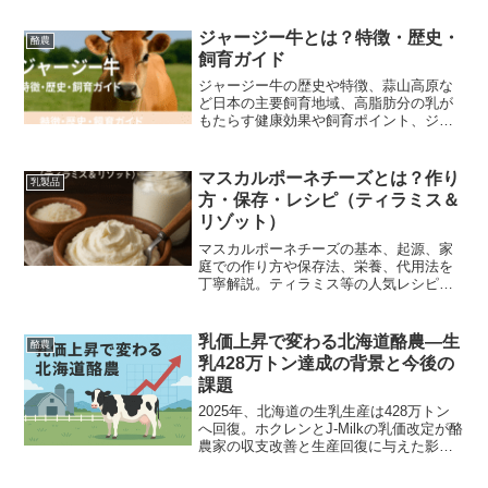
ジャージー牛とは？特徴・歴史・
酪農
飼育ガイド
ジャージー牛の歴史や特徴、蒜山高原な
ど日本の主要飼育地域、高脂肪分の乳が
もたらす健康効果や飼育ポイント、ジェ
ラート・チーズなど6次産業化ノウハウま
で、初心者にもわかりやすく解説しま
す。
マスカルポーネチーズとは？作り
乳製品
方・保存・レシピ（ティラミス＆
リゾット）
マスカルポーネチーズの基本、起源、家
庭での作り方や保存法、栄養、代用法を
丁寧解説。ティラミス等の人気レシピや
失敗しないコツ、写真付き手順も掲載し
ています。
乳価上昇で変わる北海道酪農—生
酪農
乳428万トン達成の背景と今後の
課題
2025年、北海道の生乳生産は428万トン
へ回復。ホクレンとJ-Milkの乳価改定が酪
農家の収支改善と生産回復に与えた影
響、現場対応策と今後のリスク、高付加
価値化や設備投資の方向性も提示。