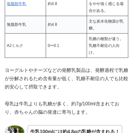
低脂肪牛乳
約4.8
をやや強く感じる場
合がある。
主な炭水化物源が乳
無脂肪牛乳
約4.8
糖。
乳糖の種類が違う。
A2ミルク
0〜0.1
乳糖不耐症の人向
け。
ヨーグルトやチーズなどの発酵乳製品は、発酵過程で乳糖
が分解されるため含有量が低く、乳糖不耐症の人でも比較
的安心して摂取できます。
母乳は牛乳よりも乳糖が多く、約7g/100ml含まれてお
り、赤ちゃんの脳の発達に寄与します。
牛乳100mlには約4.8gの乳糖が含まれる！