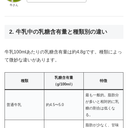
牛さん
2. 牛乳中の乳糖含有量と種類別の違い
牛乳100mlあたりの乳糖含有量は約4.8gです。種類によっ
て微妙な違いがあります。
乳糖含有量
種類
特徴
（g/100ml）
最も一般的。脂肪分
が多いと相対的に乳
普通牛乳
約4.5〜5.0
糖の割合は低くな
る。
脂肪が少なく、甘味