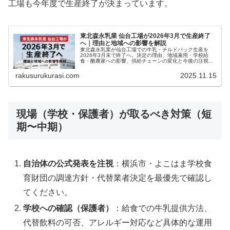
工場も今年度で生産終了が決まっています。
東北森永乳業 仙台工場が2026年3月で生産終了
へ｜理由と地域への影響を解説
東北森永乳業が仙台工場での牛乳・チルドパック生産を
2026年3月末で終了へ。決定の理由、地域雇用・学校給
食・酪農家への影響、供給チェーンの変化と今後の注視点
を専門家視点でわかりやすく整理します。
rakusurukurasi.com
2025.11.15
現場（学校・保護者）が取るべき対策（短
期〜中期）
自治体の公式発表を注視
：横浜市・よこはま学校食
育財団の調達方針・代替業者決定を最優先で確認し
てください。
学校への確認（保護者）
：給食での牛乳提供方法、
代替飲料の可否、アレルギー対応など具体的な運用