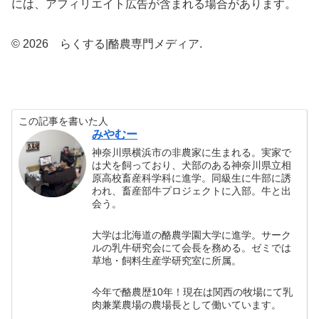
には、アフィリエイト広告が含まれる場合があります。
© 2026 らくする|酪農専門メディア.
この記事を書いた人
みやむー
神奈川県横浜市の非農家に生まれる。実家で
は犬を飼っており、犬部のある神奈川県立相
原高校畜産科学科に進学。同級生に牛部に誘
われ、畜産部牛プロジェクトに入部。牛と出
会う。
大学は北海道の酪農学園大学に進学。サーク
ルの乳牛研究会にて会長を務める。ゼミでは
草地・飼料生産学研究室に所属。
今年で酪農歴10年！現在は関西の牧場にて乳
肉兼業農場の農場長として働いています。