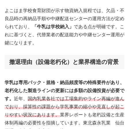
よこはま学校食育財団が示す物資納入規程では、欠品・不
良品時の再納品手順や中継配送センターの運用方法が定め
られており、
「牛乳は学校納入」
である点が明確です。こ
れに基づくと、代替業者の配送能力や中継センター運用が
鍵になります。
撤退理由（設備老朽化）と業界構造の背景
学乳は専用パック・規格・納品頻度等の特殊要件があり、
老朽化した製造ラインの更新には多額の設備投資が必要で
す。
近年、
国内乳業各社では工場集約やライン再編が進ん
でおり、採算性の課題から学乳事業の縮小や見直しが起こ
りやすい状況にあります。
業界レポートも老朽設備と生産
体制再編の必要性を指摘しています。東北森永乳業 仙台