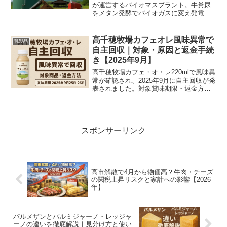
が運営するバイオマスプラント。牛糞尿
をメタン発酵でバイオガスに変え発電
し、残渣は脱水・乾燥して固形燃料や堆
肥として地域に還元。環境負荷低減と牧
場経営の安定化を両立する実践事例を現
高千穂牧場カフェオレ風味異常で
乳製品
場目線で解説。
自主回収｜対象・原因と返金手続
き【2025年9月】
高千穂牧場カフェ・オ・レ220mlで風味異
常が確認され、2025年9月に自主回収が発
表されました。対象賞味期限・返金方
法・消費者の対応を現場視点でわかりや
すく解説します。
スポンサーリンク
高市解散で4月から物価高？牛肉・チーズ
の関税上昇リスクと家計への影響【2026
年】
パルメザンとパルミジャーノ・レッジャ
ーノの違いを徹底解説｜見分け方と使い