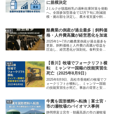
に規模決定
Jミルクが脱脂粉乳の過剰在庫対策を発動
へ。全国参加型基金で12月下旬に削減規
模・拠出額を決定し、農水省支援や飼料
転用など実務対応で生乳需給の安定化を
図る方針を、数値と対策フローで分かり
やすく解説します。現場の対応策や今後
酪農業の倒産が過去最多｜飼料価
酪農
の見通しも整理。
格・人件費高騰が経営悪化を加速
2025年1〜7月の酪農業倒産が過去最多を
更新。飼料価格と人件費の高騰が収益を
圧迫し、経営悪化が深刻化。食料安全保
障の観点からも注目すべき危機です。
【香川】牧場でフォークリフト横
酪農
転 ミャンマー国籍の技能実習生
死亡（2025年8月9日）
2025年8月9日、高松市香南町の牧場でフ
ォークリフトが横転し、ミャンマー国籍
の技能実習生が死亡。事故の背景と安全
対策を解説。
牛糞を固形燃料へ転換｜富士宮・
酪農
市の瀬牧場のバイオマス事例
静岡県富士宮市・朝霧高原の市の瀬牧場