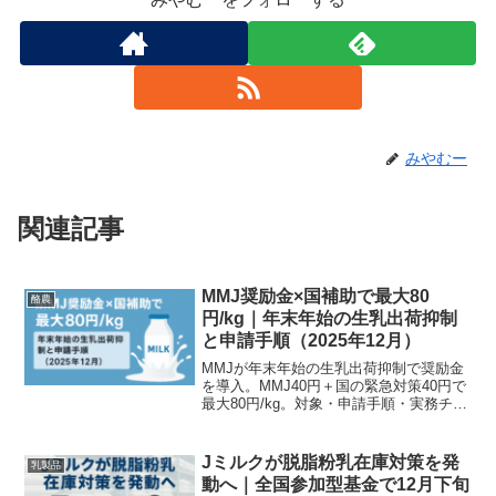
みやむー
関連記事
MMJ奨励金×国補助で最大80
酪農
円/kg｜年末年始の生乳出荷抑制
と申請手順（2025年12月）
MMJが年末年始の生乳出荷抑制で奨励金
を導入。MMJ40円＋国の緊急対策40円で
最大80円/kg。対象・申請手順・実務チェ
ックリストを酪農家がわかりやすく解説
します（2025年12月更新）。
Jミルクが脱脂粉乳在庫対策を発
乳製品
動へ｜全国参加型基金で12月下旬