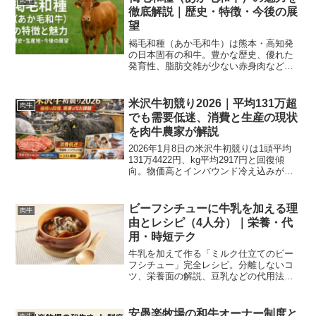
徹底解説｜歴史・特徴・今後の展
望
褐毛和種（あか毛和牛）は熊本・高知発
の日本固有の和牛。豊かな歴史、優れた
発育性、脂肪交雑が少ない赤身肉などそ
の魅力と今後の展望を専門的視点で詳し
く解説します。
米沢牛初競り2026｜平均131万超
肉牛
でも需要低迷、消費と生産の現状
を肉牛農家が解説
2026年1月8日の米沢牛初競りは1頭平均
131万4422円、kg平均2917円と回復傾
向。物価高とインバウンド冷え込みが需
要低迷の背景。関係者コメントと今後の
見通しをわかりやすく解説。
ビーフシチューに牛乳を加える理
肉牛
由とレシピ（4人分）｜栄養・代
用・時短テク
牛乳を加えて作る「ミルク仕立てのビー
フシチュー」完全レシピ。分離しないコ
ツ、栄養面の解説、豆乳などの代用法ま
で丁寧に説明します。
安愚楽牧場の和牛オーナー制度と
肉牛