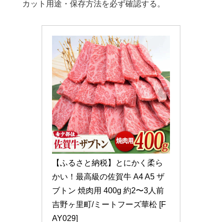
カット用途・保存方法を必ず確認する。
【ふるさと納税】とにかく柔ら
かい！最高級の佐賀牛 A4 A5 ザ
ブトン 焼肉用 400g 約2〜3人前 
吉野ヶ里町/ミートフーズ華松 [F
AY029]