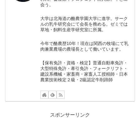
会う。
大学は北海道の酪農学園大学に進学。サーク
ルの乳牛研究会にて会長を務める。ゼミでは
草地・飼料生産学研究室に所属。
今年で酪農歴10年！現在は関西の牧場にて乳
肉兼業農場の農場長として働いています。
【保有免許・資格・検定】普通自動車免許・
大型特殊免許・牽引免許・フォークリフト・
建設系機械・家畜商・家畜人工授精師・日本
農業技術検定２級・2級認定牛削蹄師
スポンサーリンク