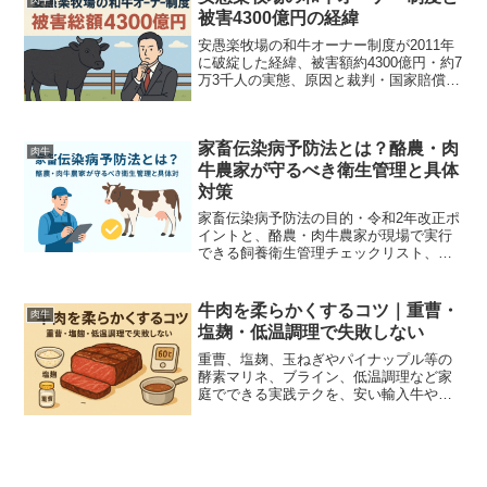
被害4300億円の経緯
安愚楽牧場の和牛オーナー制度が2011年
に破綻した経緯、被害額約4300億円・約7
万3千人の実態、原因と裁判・国家賠償の
動向まで分かりやすく網羅。
家畜伝染病予防法とは？酪農・肉
肉牛
牛農家が守るべき衛生管理と具体
対策
家畜伝染病予防法の目的・令和2年改正ポ
イントと、酪農・肉牛農家が現場で実行
できる飼養衛生管理チェックリスト、発
生時対応フロー、過去事例からの教訓ま
で実務的にわかりやすく解説します。
牛肉を柔らかくするコツ｜重曹・
肉牛
塩麹・低温調理で失敗しない
重曹、塩麹、玉ねぎやパイナップル等の
酵素マリネ、ブライン、低温調理など家
庭でできる実践テクを、安い輸入牛や部
位別に時間目安付きで解説。ジューシー
に仕上げる失敗しない手順とレシピを掲
載。