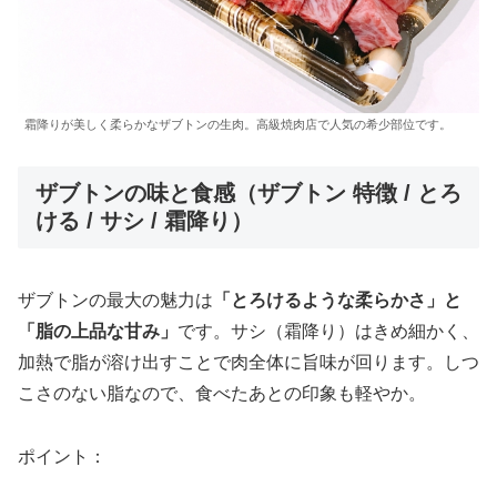
霜降りが美しく柔らかなザブトンの生肉。高級焼肉店で人気の希少部位です。
ザブトンの味と食感（ザブトン 特徴 / とろ
ける / サシ / 霜降り）
ザブトンの最大の魅力は
「とろけるような柔らかさ」と
「脂の上品な甘み」
です。サシ（霜降り）はきめ細かく、
加熱で脂が溶け出すことで肉全体に旨味が回ります。しつ
こさのない脂なので、食べたあとの印象も軽やか。
ポイント：