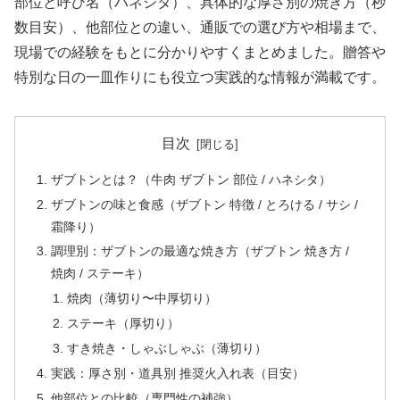
部位と呼び名（ハネシタ）、具体的な厚さ別の焼き方（秒
数目安）、他部位との違い、通販での選び方や相場まで、
現場での経験をもとに分かりやすくまとめました。贈答や
特別な日の一皿作りにも役立つ実践的な情報が満載です。
目次
ザブトンとは？（牛肉 ザブトン 部位 / ハネシタ）
ザブトンの味と食感（ザブトン 特徴 / とろける / サシ /
霜降り）
調理別：ザブトンの最適な焼き方（ザブトン 焼き方 /
焼肉 / ステーキ）
焼肉（薄切り〜中厚切り）
ステーキ（厚切り）
すき焼き・しゃぶしゃぶ（薄切り）
実践：厚さ別・道具別 推奨火入れ表（目安）
他部位との比較（専門性の補強）