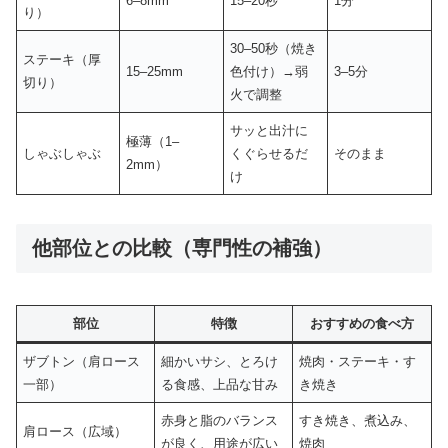
6–8mm
15–20秒
1分
り）
30–50秒（焼き
ステーキ（厚
15–25mm
色付け）→弱
3–5分
切り）
火で調整
サッと出汁に
極薄（1–
しゃぶしゃぶ
くぐらせるだ
そのまま
2mm）
け
他部位との比較（専門性の補強）
部位
特徴
おすすめの食べ方
ザブトン（肩ロース
細かいサシ、とろけ
焼肉・ステーキ・す
一部）
る食感、上品な甘み
き焼き
赤身と脂のバランス
すき焼き、煮込み、
肩ロース（広域）
が良く、用途が広い
焼肉