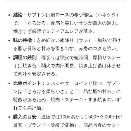
結論
：ザブトンは肩ロースの希少部位（ハネシタ）
で、「とろける」食感と美しいサシが最大の魅力。
焼きすぎ厳禁でミディアムレアが基本。
味の特徴
：きめ細かい霜降り（サシ）→加熱で溶け
る脂が旨味と甘みを引き出す。赤身のコクも強い。
調理の鉄則
：薄切りは強火で短時間、厚切りステー
キは焼き色＋弱火で内部調整、焼き上げ後は休ませ
て肉汁を安定させる。
比較ポイント
：ミスジやサーロインと比べ、ザブト
ンは「とろける柔らかさ」と「上品な脂の甘み」に
特徴があるため、焼肉・ステーキ・すき焼きのいず
れでも高評価。
購入の目安
：通販では100gあたり1,500〜3,000円が
目安（ブランド・等級で変動）。商品写真のサシ・