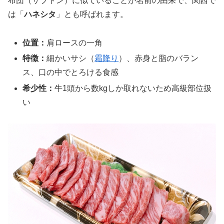
布団（ザブトン）に似ていることが名前の由来で、関西で
は「
ハネシタ
」とも呼ばれます。
位置：
肩ロースの一角
特徴：
細かいサシ（
霜降り
）、赤身と脂のバラン
ス、口の中でとろける食感
希少性：
牛1頭から数kgしか取れないため高級部位扱
い