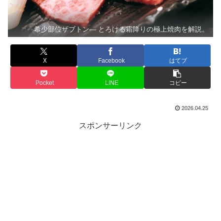
希少部位ザブトン— とろける霜降りの極上焼肉を解説。
X
Facebook
はてブ
Pocket
LINE
コピー
2026.04.25
スポンサーリンク