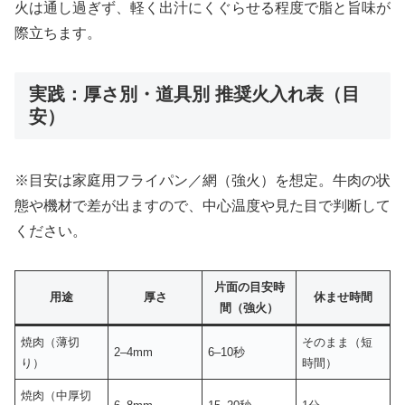
火は通し過ぎず、軽く出汁にくぐらせる程度で脂と旨味が
際立ちます。
実践：厚さ別・道具別 推奨火入れ表（目
安）
※目安は家庭用フライパン／網（強火）を想定。牛肉の状
態や機材で差が出ますので、中心温度や見た目で判断して
ください。
片面の目安時
用途
厚さ
休ませ時間
間（強火）
焼肉（薄切
そのまま（短
2–4mm
6–10秒
り）
時間）
焼肉（中厚切