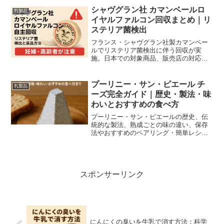
シャヴグラン社 カマンベールロ
乳製品
イヤルファルコン回収まとめ｜リ
ステリア菌検出
フランス・シャヴグラン社製カマンベー
ルでリステリア菌検出に伴う回収が実
施。日本での対象商品、販売店の対応、
妊婦・高齢者向けの注意点と返品方法を
分かりやすくまとめました。
プーリニー・サン・ピエール チ
乳製品
ーズ完全ガイド｜歴史・製法・味
わいとおすすめの食べ方
プーリニー・サン・ピエールの歴史、伝
統的な製法、熟成ごとの味の違い、保存
法やおすすめのペアリング・簡単レシピ
まで、分かりやすく解説します。
スポンサーリンク
にんにくの臭いを牛乳で消す方法：科学