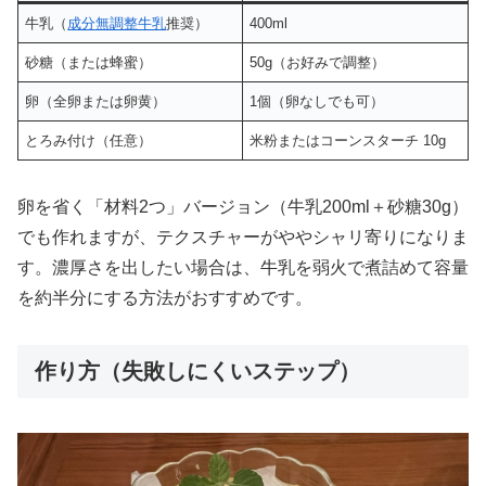
牛乳（
成分無調整牛乳
推奨）
400ml
砂糖（または蜂蜜）
50g（お好みで調整）
卵（全卵または卵黄）
1個（卵なしでも可）
とろみ付け（任意）
米粉またはコーンスターチ 10g
卵を省く「材料2つ」バージョン（牛乳200ml＋砂糖30g）
でも作れますが、テクスチャーがややシャリ寄りになりま
す。濃厚さを出したい場合は、牛乳を弱火で煮詰めて容量
を約半分にする方法がおすすめです。
作り方（失敗しにくいステップ）