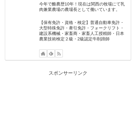
今年で酪農歴10年！現在は関西の牧場にて乳
肉兼業農場の農場長として働いています。
【保有免許・資格・検定】普通自動車免許・
大型特殊免許・牽引免許・フォークリフト・
建設系機械・家畜商・家畜人工授精師・日本
農業技術検定２級・2級認定牛削蹄師
スポンサーリンク