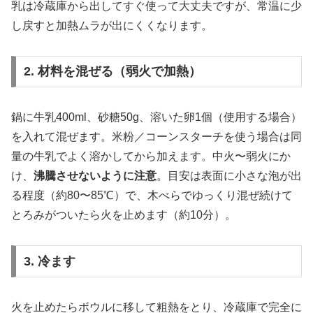
乳は冷蔵庫から出してすぐ使って大丈夫ですが、常温に少
し戻すと加熱ムラが出にくくなります。
2. 材料を混ぜる（弱火で加熱）
鍋に牛乳400ml、砂糖50g、溶いた卵1個（使用する場合）
を入れて混ぜます。米粉／コーンスターチを使う場合は同
量の牛乳でよく溶かしてから加えます。中火〜弱火にか
け、
沸騰させないように注意
。目安は表面に小さな泡が出
る程度（約80〜85℃）で、木べらでゆっくり混ぜ続けて
とろみがついたら火を止めます（約10分）。
3. 冷ます
火を止めたらボウルに移して粗熱をとり、冷蔵庫で完全に