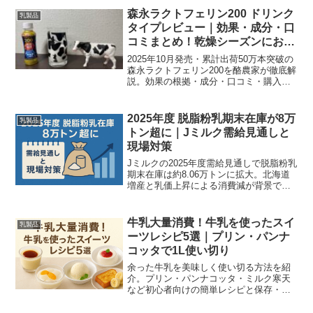
森永ラクトフェリン200 ドリンク
乳製品
タイプレビュー｜効果・成分・口
コミまとめ！乾燥シーズンにおす
すめ
2025年10月発売・累計出荷50万本突破の
森永ラクトフェリン200を酪農家が徹底解
説。効果の根拠・成分・口コミ・購入ガ
イドをわかりやすく紹介します。
2025年度 脱脂粉乳期末在庫が8万
乳製品
トン超に｜Jミルク需給見通しと
現場対策
Jミルクの2025年度需給見通しで脱脂粉乳
期末在庫は約8.06万トンに拡大。北海道
増産と乳価上昇による消費減が背景で
す。現場影響と酪農家が取るべき具体的
対策を現場目線で分かりやすく解説しま
す。
牛乳大量消費！牛乳を使ったスイ
乳製品
ーツレシピ5選｜プリン・パンナ
コッタで1L使い切り
余った牛乳を美味しく使い切る方法を紹
介。プリン・パンナコッタ・ミルク寒天
など初心者向けの簡単レシピと保存・冷
凍のコツを分かりやすく解説します。