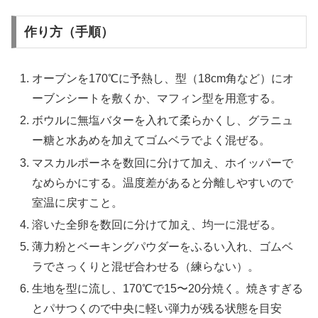
作り方（手順）
オーブンを170℃に予熱し、型（18cm角など）にオ
ーブンシートを敷くか、マフィン型を用意する。
ボウルに無塩バターを入れて柔らかくし、グラニュ
ー糖と水あめを加えてゴムベラでよく混ぜる。
マスカルポーネを数回に分けて加え、ホイッパーで
なめらかにする。温度差があると分離しやすいので
室温に戻すこと。
溶いた全卵を数回に分けて加え、均一に混ぜる。
薄力粉とベーキングパウダーをふるい入れ、ゴムベ
ラでさっくりと混ぜ合わせる（練らない）。
生地を型に流し、170℃で15〜20分焼く。焼きすぎる
とパサつくので中央に軽い弾力が残る状態を目安