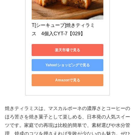
T[シーキューブ]焼きティラミ
ス　4個入CYT-7【029】
楽天市場で見る
Yahoo!ショッピングで見る
Amazonで見る
焼きティラミスは、マスカルポーネの濃厚さとコーヒーの
ほろ苦さを焼き菓子として楽しめる、日本発の人気スイー
ツです。家庭での再現は比較的簡単で、素材選びや水分管
理、焼成のコツを押さえれば失敗が少ないのも魅力。ぜひ