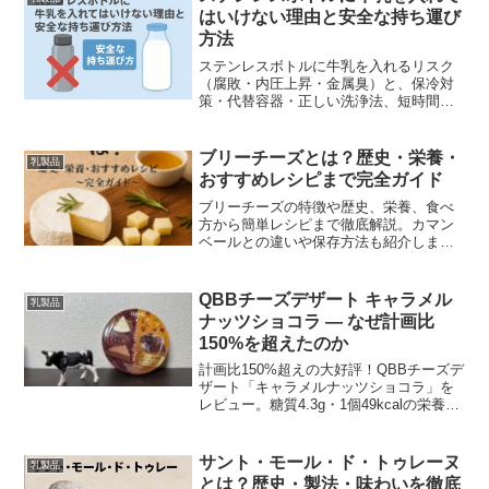
はいけない理由と安全な持ち運び
方法
ステンレスボトルに牛乳を入れるリスク
（腐敗・内圧上昇・金属臭）と、保冷対
策・代替容器・正しい洗浄法、短時間の
目安やQ&A、夏場の注意点、産業用タン
クとの違いまで初心者向けにわかりやす
く解説します。すぐ使えるチェックリス
ブリーチーズとは？歴史・栄養・
乳製品
トと実践的な対処法を図表で紹介しま
おすすめレシピまで完全ガイド
す。
ブリーチーズの特徴や歴史、栄養、食べ
方から簡単レシピまで徹底解説。カマン
ベールとの違いや保存方法も紹介しま
す。
QBBチーズデザート キャラメル
乳製品
ナッツショコラ — なぜ計画比
150%を超えたのか
計画比150%超えの大好評！QBBチーズデ
ザート「キャラメルナッツショコラ」を
レビュー。糖質4.3g・1個49kcalの栄養情
報、口コミ、開発秘話、購入・キャンペ
ーン情報をわかりやすく解説します。
サント・モール・ド・トゥレーヌ
乳製品
とは？歴史・製法・味わいを徹底