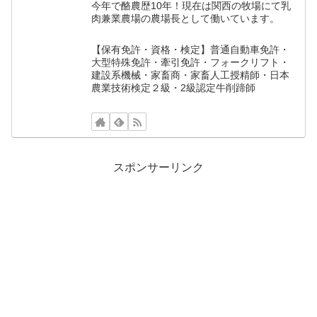
今年で酪農歴10年！現在は関西の牧場にて乳
肉兼業農場の農場長として働いています。
【保有免許・資格・検定】普通自動車免許・
大型特殊免許・牽引免許・フォークリフト・
建設系機械・家畜商・家畜人工授精師・日本
農業技術検定２級・2級認定牛削蹄師
スポンサーリンク