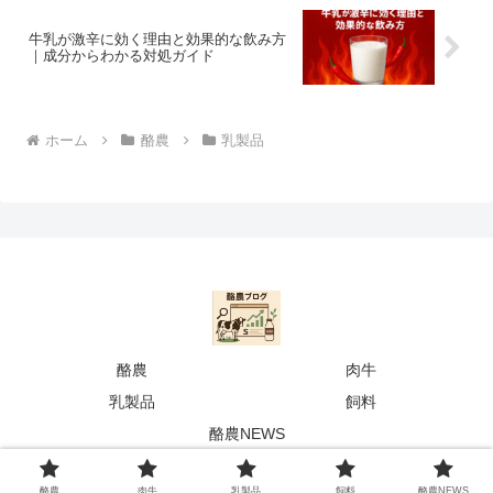
牛乳が激辛に効く理由と効果的な飲み方
｜成分からわかる対処ガイド
ホーム
酪農
乳製品
酪農
肉牛
乳製品
飼料
酪農NEWS
© 2025 らくする|酪農専門メディア.
酪農
肉牛
乳製品
飼料
酪農NEWS