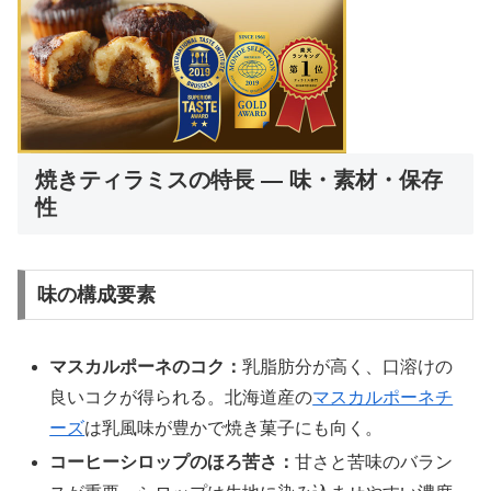
焼きティラミスの特長 — 味・素材・保存
性
味の構成要素
マスカルポーネのコク：
乳脂肪分が高く、口溶けの
良いコクが得られる。北海道産の
マスカルポーネチ
ーズ
は乳風味が豊かで焼き菓子にも向く。
コーヒーシロップのほろ苦さ：
甘さと苦味のバラン