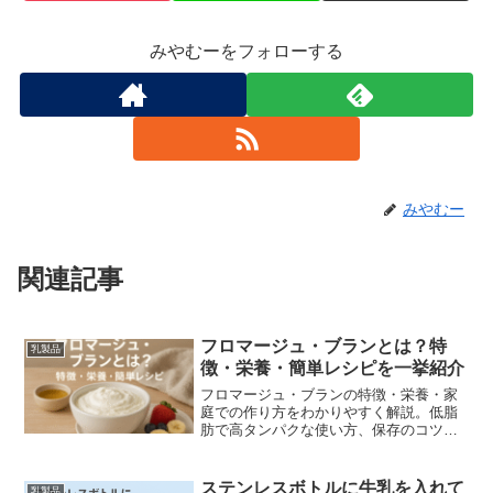
みやむーをフォローする
みやむー
関連記事
フロマージュ・ブランとは？特
乳製品
徴・栄養・簡単レシピを一挙紹介
フロマージュ・ブランの特徴・栄養・家
庭での作り方をわかりやすく解説。低脂
肪で高タンパクな使い方、保存のコツ、
朝食やデザート向けのアレンジレシピま
で紹介します。初心者でも簡単に作れる
手順写真付き。
ステンレスボトルに牛乳を入れて
乳製品