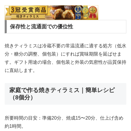
保存性と流通面での優位性
焼きティラミスは冷蔵不要の常温流通に適する処方（低水
分・糖分の調整、個包装）にすれば賞味期限を延ばせま
す。ギフト用途の場合、個包装と外装の気密性が品質保持
に直結します。
家庭で作る焼きティラミス｜簡単レシピ
（8個分）
所要時間の目安：準備20分、焼成15〜20分、仕上げ含め
約1時間。