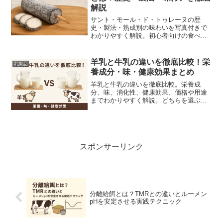
解説
サント・モール・ド・トゥレーヌの歴
史・製法・熟成別の味わいを写真付きで
わかりやすく解説。初心者向けの食べ
方、ワインペアリング、購入・保存のコ
ツまで網羅した完全ガイドです。
羊乳と牛乳の違いを徹底比較！栄
乳製品
養成分・味・健康効果まとめ
羊乳と牛乳の違いを徹底比較。栄養成
分、味、消化性、健康効果、価格や用途
までわかりやすく解説。どちらを選ぶべ
きか迷う方必見。
スポンサーリンク
分離給餌とは？TMRとの違いとルーメン
pHを安定させる実践テクニック