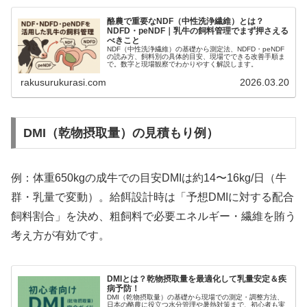
酪農で重要なNDF（中性洗浄繊維）とは？
NDFD・peNDF｜乳牛の飼料管理でまず押さえる
べきこと
NDF（中性洗浄繊維）の基礎から測定法、NDFD・peNDF
の読み方、飼料別の具体的目安、現場でできる改善手順ま
で。数字と現場観察でわかりやすく解説します。
rakusurukurasi.com
2026.03.20
DMI（乾物摂取量）の見積もり例）
例：体重650kgの成牛での目安DMIは約14〜16kg/日（牛
群・乳量で変動）。給餌設計時は「予想DMIに対する配合
飼料割合」を決め、粗飼料で必要エネルギー・繊維を賄う
考え方が有効です。
DMIとは？乾物摂取量を最適化して乳量安定＆疾
病予防！
DMI（乾物摂取量）の基礎から現場での測定・調整方法、
日本の酪農に役立つ水分管理や暑熱対策まで、初心者も実