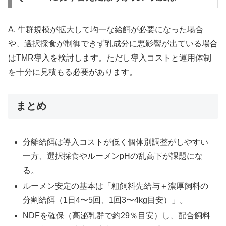
A. 牛群規模が拡大して均一な給餌が必要になった場合
や、選択採食が制御できず乳成分に悪影響が出ている場合
はTMR導入を検討します。ただし導入コストと運用体制
を十分に見積もる必要があります。
まとめ
分離給餌は導入コストが低く個体別調整がしやすい
一方、選択採食やルーメンpHの乱高下が課題にな
る。
ルーメン安定の基本は「粗飼料先給与＋濃厚飼料の
分割給餌（1日4〜5回、1回3〜4kg目安）」。
NDFを確保（高泌乳群で約29％目安）し、配合飼料