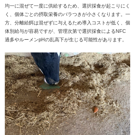
均一に混ぜて一度に供給するため、選択採食が起こりにく
く、個体ごとの摂取栄養のバラつきが小さくなります。一
方、分離給餌は混ぜずに与えるため導入コストが低く、個
体別給与が容易ですが、管理次第で選択採食によるNFC
過多やルーメンpHの乱高下が生じる可能性があります。