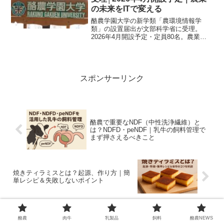
の未来をITで変える
酪農学園大学の新学類「農環境情報学
類」の設置届出が文部科学省に受理。
2026年4月開設予定・定員80名。農業
DX、GIS、ドローン、ロボット牛舎を軸
に実践教育を実施。入試・オープンキャ
ンパス情報や進路も卒業生目線で解説。
スポンサーリンク
酪農で重要なNDF（中性洗浄繊維）と
は？NDFD・peNDF｜乳牛の飼料管理で
まず押さえるべきこと
焼きティラミスとは？起源、作り方｜簡
単レシピ＆失敗しないポイント
ホーム
酪農
酪農
肉牛
乳製品
飼料
酪農NEWS