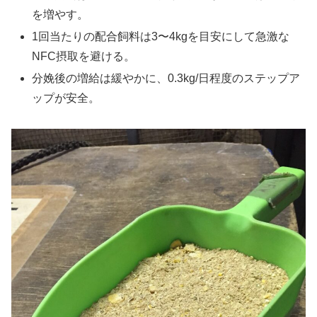
を増やす。
1回当たりの配合飼料は3〜4kgを目安にして急激な
NFC摂取を避ける。
分娩後の増給は緩やかに、0.3kg/日程度のステップア
ップが安全。