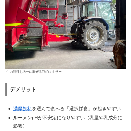
牛の飼料を均一に混ぜるTMRミキサー
デメリット
濃厚飼料
を選んで食べる「選択採食」が起きやすい
ルーメンpHが不安定になりやすい（乳量や乳成分に
影響）