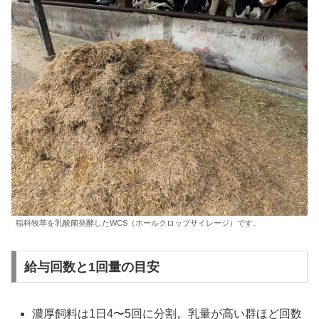
稲科牧草を乳酸菌発酵したWCS（ホールクロップサイレージ）です。
給与回数と1回量の目安
濃厚飼料は1日4〜5回に分割。乳量が高い群ほど回数