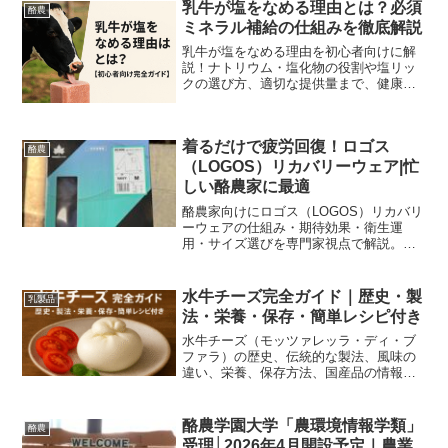
乳牛が塩をなめる理由とは？必須
酪農
ミネラル補給の仕組みを徹底解説
乳牛が塩をなめる理由を初心者向けに解
説！ナトリウム・塩化物の役割や塩リッ
クの選び方、適切な提供量まで、健康管
理と乳量アップに欠かせない知識をぎゅ
っと凝縮。
着るだけで疲労回復！ロゴス
酪農
（LOGOS）リカバリーウェア|忙
しい酪農家に最適
酪農家向けにロゴス（LOGOS）リカバリ
ーウェアの仕組み・期待効果・衛生運
用・サイズ選びを専門家視点で解説。導
入手順と現場ルール付きで実践的に使え
るガイドです。
水牛チーズ完全ガイド｜歴史・製
乳製品
法・栄養・保存・簡単レシピ付き
水牛チーズ（モッツァレッラ・ディ・ブ
ファラ）の歴史、伝統的な製法、風味の
違い、栄養、保存方法、国産品の情報、
家庭でできるおすすめレシピ、購入時の
選び方や賞味のコツを分かりやすく解
説。
酪農学園大学「農環境情報学類」
酪農
受理│2026年4月開設予定｜農業