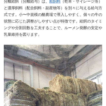
分離給餌（分離給与）は、
粗飼料
（乾草・サイレージ等）
と濃厚飼料（配合飼料・副産物等）を別々に与える給与方
式です。小〜中規模の酪農場で導入しやすく、個々の牛の
状態に応じた調整がしやすい点が特徴です。給餌のタイミ
ングや分割回数を工夫することで、ルーメン発酵の安定や
乳量維持を図ります。