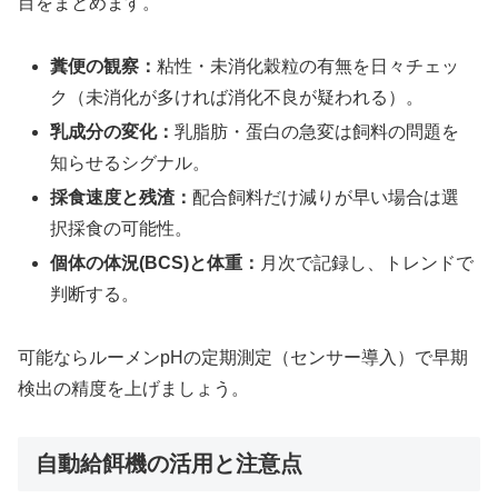
目をまとめます。
糞便の観察：
粘性・未消化穀粒の有無を日々チェッ
ク（未消化が多ければ消化不良が疑われる）。
乳成分の変化：
乳脂肪・蛋白の急変は飼料の問題を
知らせるシグナル。
採食速度と残渣：
配合飼料だけ減りが早い場合は選
択採食の可能性。
個体の体況(BCS)と体重：
月次で記録し、トレンドで
判断する。
可能ならルーメンpHの定期測定（センサー導入）で早期
検出の精度を上げましょう。
自動給餌機の活用と注意点