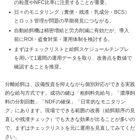
の粒度やNFC比率に注意することが重要。
日々のモニタリング（糞便・残渣・乳成分・BCS）
とロット管理が問題の早期発見につながる。
自動給餌機は精密増給と労力削減に有効だが、導入
前にROI・盗食対策・運用体制を検討する。
まずはチェックリストと給餌スケジュールテンプレ
を用いて1週間の運用データを取り、改善点を数値で
確認することを推奨。
分離給餌は、設備投資を抑えながら個別対応ができる実践
的な給与方式です。成功の鍵は「粗飼料先給与」「濃厚飼
料の分割回数」「NDFの確保」「日常的なモニタリン
グ」にあります。現場でできる範囲の改善（給餌順序の見
直しや残渣チェック）でも大きな効果が出ることが多いの
で、まずはチェックリストを元に運用を見直してみてくだ
さい。