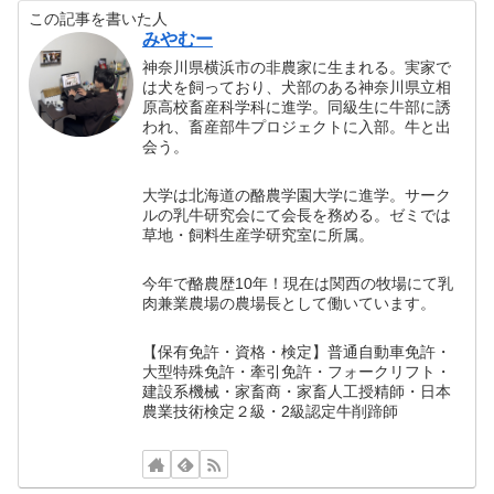
この記事を書いた人
みやむー
神奈川県横浜市の非農家に生まれる。実家で
は犬を飼っており、犬部のある神奈川県立相
原高校畜産科学科に進学。同級生に牛部に誘
われ、畜産部牛プロジェクトに入部。牛と出
会う。
大学は北海道の酪農学園大学に進学。サーク
ルの乳牛研究会にて会長を務める。ゼミでは
草地・飼料生産学研究室に所属。
今年で酪農歴10年！現在は関西の牧場にて乳
肉兼業農場の農場長として働いています。
【保有免許・資格・検定】普通自動車免許・
大型特殊免許・牽引免許・フォークリフト・
建設系機械・家畜商・家畜人工授精師・日本
農業技術検定２級・2級認定牛削蹄師