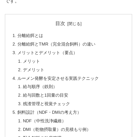
です。
目次
分離給餌とは
分離給餌とTMR（完全混合飼料）の違い
メリットとデメリット（要点）
メリット
デメリット
ルーメン発酵を安定させる実践テクニック
給与順序（鉄則）
給与回数と1回量の目安
残渣管理と視覚チェック
飼料設計（NDF・DMIの考え方）
NDF（中性洗浄繊維）
DMI（乾物摂取量）の見積もり例）