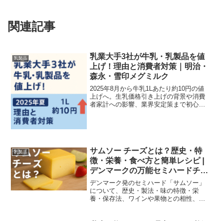
関連記事
乳業大手3社が牛乳・乳製品を値
乳製品
上げ！理由と消費者対策｜明治・
森永・雪印メグミルク
2025年8月から牛乳1Lあたり約10円の値
上げへ。生乳価格引き上げの背景や消費
者家計への影響、業界安定策まで初心者
にもわかりやすく解説します。
サムソー チーズとは？歴史・特
乳製品
徴・栄養・食べ方と簡単レシピ |
デンマークの万能セミハードチー
ズ
デンマーク発のセミハード「サムソー」
について、歴史・製法・味の特徴・栄
養・保存法、ワインや果物との相性、家
庭で作れる簡単レシピまで初心者向けに
分かりやすく解説します。