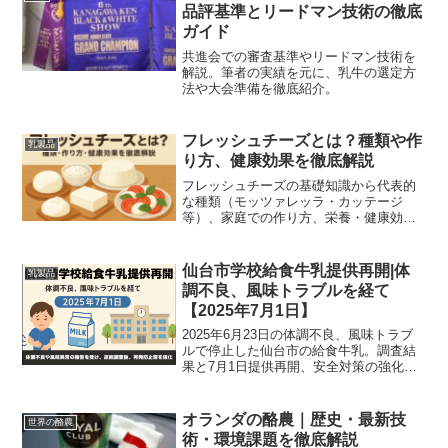
品評基準とリードマン技術の徹底
ガイド
共進会での審査基準やリードマン技術を
解説。筆者の実績を元に、乳牛の選定方
法や大会準備を徹底紹介。
フレッシュチーズとは？種類や作
乳製品
り方、健康効果を徹底解説
フレッシュチーズの基礎知識から代表的
な種類（モッツァレッラ・カッテージ
等）、家庭での作り方、栄養・健康効
果、簡単レシピと保存のコツまで初心者
向けに図解でわかりやすく解説します。
仙台市学校給食牛乳提供再開|体
乳製品
調不良、風味トラブルを経て
【2025年7月1日】
2025年6月23日の体調不良、風味トラブ
ルで停止した仙台市の給食牛乳。調査結
果と7月1日提供再開、安全対策の強化ポ
イントをわかりやすく解説します。
オランダの酪農｜歴史・最新技
世界の酪農
術・環境課題を徹底解説