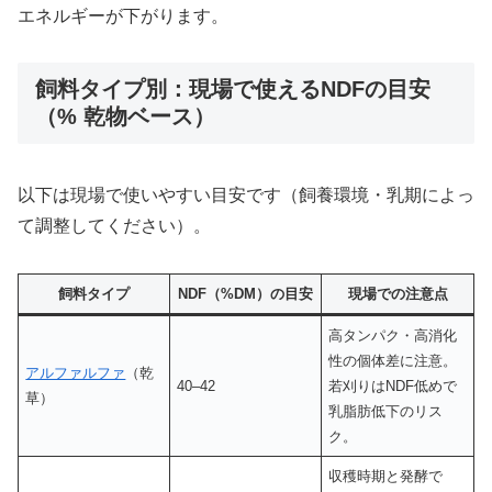
エネルギーが下がります。
飼料タイプ別：現場で使えるNDFの目安
（% 乾物ベース）
以下は現場で使いやすい目安です（飼養環境・乳期によっ
て調整してください）。
飼料タイプ
NDF（%DM）の目安
現場での注意点
高タンパク・高消化
性の個体差に注意。
アルファルファ
（乾
40–42
若刈りはNDF低めで
草）
乳脂肪低下のリス
ク。
収穫時期と発酵で