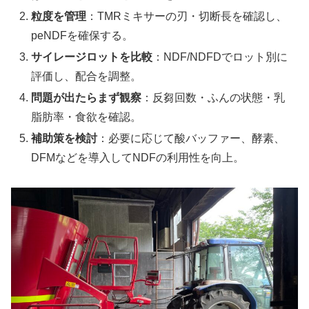
粒度を管理
：TMRミキサーの刃・切断長を確認し、
peNDFを確保する。
サイレージロットを比較
：NDF/NDFDでロット別に
評価し、配合を調整。
問題が出たらまず観察
：反芻回数・ふんの状態・乳
脂肪率・食欲を確認。
補助策を検討
：必要に応じて酸バッファー、酵素、
DFMなどを導入してNDFの利用性を向上。