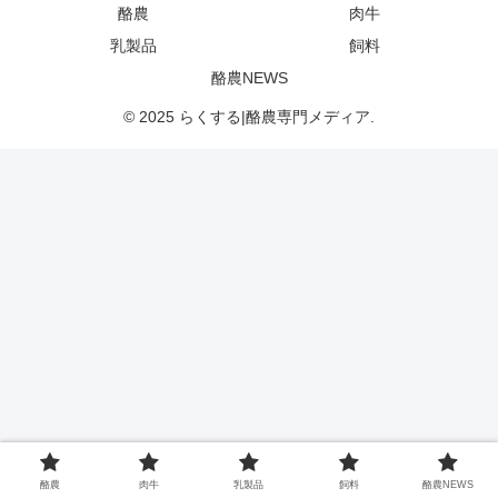
酪農
肉牛
乳製品
飼料
酪農NEWS
© 2025 らくする|酪農専門メディア.
酪農
肉牛
乳製品
飼料
酪農NEWS