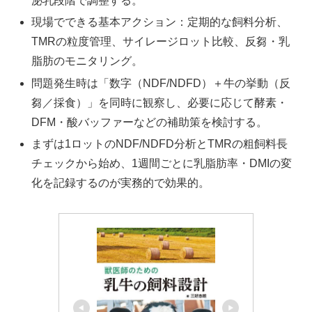
泌乳段階で調整する。
現場でできる基本アクション：定期的な飼料分析、
TMRの粒度管理、サイレージロット比較、反芻・乳
脂肪のモニタリング。
問題発生時は「数字（NDF/NDFD）＋牛の挙動（反
芻／採食）」を同時に観察し、必要に応じて酵素・
DFM・酸バッファーなどの補助策を検討する。
まずは1ロットのNDF/NDFD分析とTMRの粗飼料長
チェックから始め、1週間ごとに乳脂肪率・DMIの変
化を記録するのが実務的で効果的。