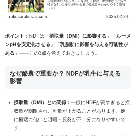
反芻動物の消化システムを詳しく解説。牛や羊などが持つ
特別な4つの胃の役割や反芻の仕組みをわかりやすく説明
します。
rakusurukurasi.com
2025.02.24
ポイント：
NDFは「
摂取量（DMI）に影響する
」「
ルーメ
ンpHを安定化させる
」「
乳脂肪に影響を与える可能性が
ある
」――この3点を覚えておきましょう。
なぜ酪農で重要か？ NDFが乳牛に与える
影響
摂取量（DMI）との関係：
一般にNDFが高すぎると摂
取量が制限され、乳量が下がることがあります。逆
に極端に低いと咀嚼・反芻が不十分になりやすいで
す。