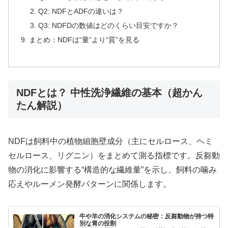
Q2: NDFとADFの違いは？
Q3: NDFDの数値はどのくらい目安ですか？
まとめ：NDFは“量”より“質”を見る
NDFとは？ 中性洗浄繊維の基本（超かん
たん解説）
NDFは飼料中の植物細胞壁成分（主にセルロース、ヘミ
セルロース、リグニン）をまとめて測る指標です。反芻動
物の消化に影響する“構造的な繊維量”を示し、飼料の噛み
応えやルーメン発酵パターンに関係します。
牛や羊の消化システムの秘密：反芻動物が持つ特
別な胃の役割