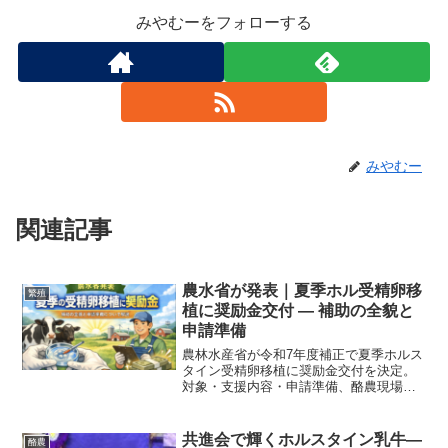
みやむーをフォローする
みやむー
関連記事
農水省が発表｜夏季ホル受精卵移
繁殖
植に奨励金交付 — 補助の全貌と
申請準備
農林水産省が令和7年度補正で夏季ホルス
タイン受精卵移植に奨励金交付を決定。
対象・支援内容・申請準備、酪農現場で
の導入メリットを分かりやすく解説しま
す。
共進会で輝くホルスタイン乳牛―
酪農