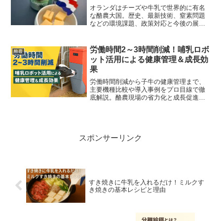
オランダはチーズや牛乳で世界的に有名
な酪農大国。歴史、最新技術、窒素問題
などの環境課題、政策対応と今後の展望
までを分かりやすく解説します。
労働時間2～3時間削減！哺乳ロボ
酪農
ット活用による健康管理＆成長効
果
労働時間削減から子牛の健康管理まで、
主要機種比較や導入事例をプロ目線で徹
底解説。酪農現場の省力化と成長促進に
最適な哺乳ロボットが見つかります。
スポンサーリンク
すき焼きに牛乳を入れるだけ！ミルクす
き焼きの基本レシピと理由