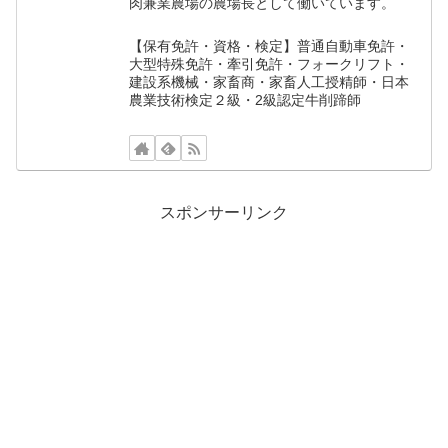
肉兼業農場の農場長として働いています。
【保有免許・資格・検定】普通自動車免許・
大型特殊免許・牽引免許・フォークリフト・
建設系機械・家畜商・家畜人工授精師・日本
農業技術検定２級・2級認定牛削蹄師
スポンサーリンク