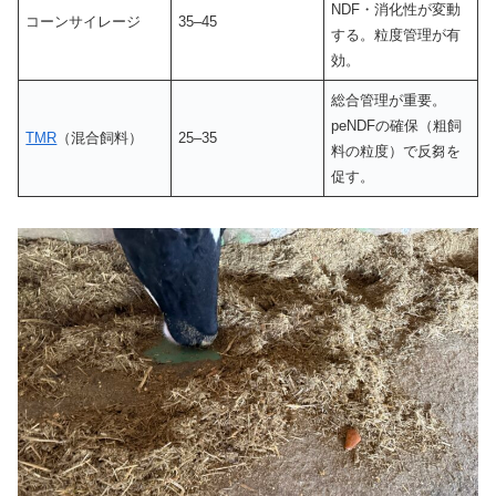
NDF・消化性が変動
コーンサイレージ
35–45
する。粒度管理が有
効。
総合管理が重要。
peNDFの確保（粗飼
TMR
（混合飼料）
25–35
料の粒度）で反芻を
促す。