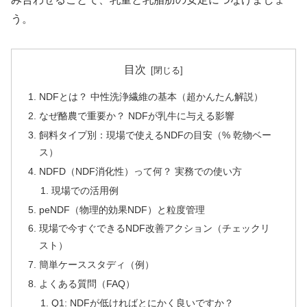
う。
目次
NDFとは？ 中性洗浄繊維の基本（超かんたん解説）
なぜ酪農で重要か？ NDFが乳牛に与える影響
飼料タイプ別：現場で使えるNDFの目安（% 乾物ベー
ス）
NDFD（NDF消化性）って何？ 実務での使い方
現場での活用例
peNDF（物理的効果NDF）と粒度管理
現場で今すぐできるNDF改善アクション（チェックリ
スト）
簡単ケーススタディ（例）
よくある質問（FAQ）
Q1: NDFが低ければとにかく良いですか？