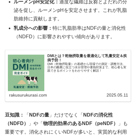
ルーメンpH安定化：
適度な繊維は反芻とよだれの分
泌を促し、ルーメンpHを安定させます。これが乳脂
肪維持に貢献します。
乳成分への影響：
特に乳脂肪率はNDFの量と消化性
（NDFD）に影響されやすい傾向があります。
DMIとは？乾物摂取量を最適化して乳量安定＆疾
病予防！
DMI（乾物摂取量）の基礎から現場での測定・調整方法、
日本の酪農に役立つ水分管理や暑熱対策まで、初心者も実
践できるポイントをわかりやすく解説！
rakusurukurasi.com
2025.05.11
豆知識：
「
NDFの量
」だけでなく「
NDFの消化性
（NDFD）
」や「
物理的効果のあるNDF（peNDF）
」も
重要です。消化されにくいNDFが多いと、実質的な利用