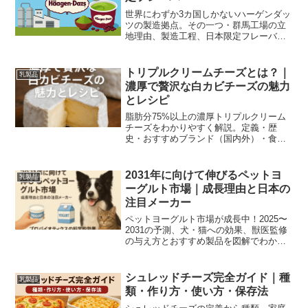
世界にわずか3カ国しかないハーゲンダッ
ツの製造拠点。その一つ・群馬工場の立
地理由、製造工程、日本限定フレーバ
ー、見学方法まで分かりやすく解説しま
す。
トリプルクリームチーズとは？｜
乳製品
濃厚で贅沢な白カビチーズの魅力
とレシピ
脂肪分75%以上の濃厚トリプルクリーム
チーズをわかりやすく解説。定義・歴
史・おすすめブランド（国内外）・食べ
方・保存法・簡単レシピまで丁寧に紹介
します。
2031年に向けて伸びるペットヨ
乳製品
ーグルト市場｜成長理由と日本の
注目メーカー
ペットヨーグルト市場が成長中！2025〜
2031の予測、犬・猫への効果、獣医監修
の与え方とおすすめ製品を図解でわかり
やすく解説します。
シュレッドチーズ完全ガイド｜種
乳製品
類・作り方・使い方・保存法