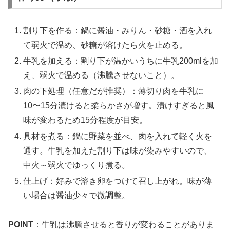
割り下を作る：鍋に醤油・みりん・砂糖・酒を入れ
て弱火で温め、砂糖が溶けたら火を止める。
牛乳を加える：割り下が温かいうちに牛乳200mlを加
え、弱火で温める（沸騰させないこと）。
肉の下処理（任意だが推奨）：薄切り肉を牛乳に
10〜15分漬けると柔らかさが増す。漬けすぎると風
味が変わるため15分程度が目安。
具材を煮る：鍋に野菜を並べ、肉を入れて軽く火を
通す。牛乳を加えた割り下は味が染みやすいので、
中火～弱火でゆっくり煮る。
仕上げ：好みで溶き卵をつけて召し上がれ。味が薄
い場合は醤油少々で微調整。
POINT
：牛乳は沸騰させると香りが変わることがありま