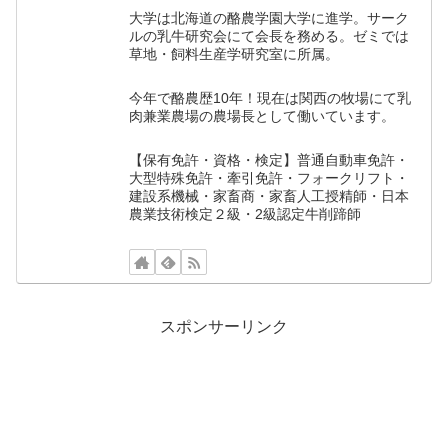
大学は北海道の酪農学園大学に進学。サーク
ルの乳牛研究会にて会長を務める。ゼミでは
草地・飼料生産学研究室に所属。
今年で酪農歴10年！現在は関西の牧場にて乳
肉兼業農場の農場長として働いています。
【保有免許・資格・検定】普通自動車免許・
大型特殊免許・牽引免許・フォークリフト・
建設系機械・家畜商・家畜人工授精師・日本
農業技術検定２級・2級認定牛削蹄師
スポンサーリンク