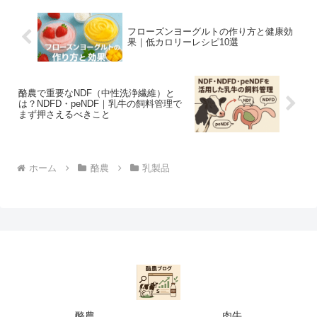
フローズンヨーグルトの作り方と健康効
果｜低カロリーレシピ10選
酪農で重要なNDF（中性洗浄繊維）と
は？NDFD・peNDF｜乳牛の飼料管理で
まず押さえるべきこと
ホーム
酪農
乳製品
酪農
肉牛