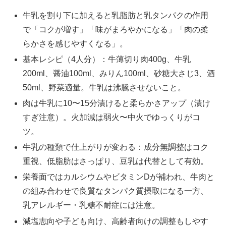
牛乳を割り下に加えると乳脂肪と乳タンパクの作用
で「コクが増す」「味がまろやかになる」「肉の柔
らかさを感じやすくなる」。
基本レシピ（4人分）：牛薄切り肉400g、牛乳
200ml、醤油100ml、みりん100ml、砂糖大さじ3、酒
50ml、野菜適量。牛乳は沸騰させないこと。
肉は牛乳に10〜15分漬けると柔らかさアップ（漬け
すぎ注意）。火加減は弱火〜中火でゆっくりがコ
ツ。
牛乳の種類で仕上がりが変わる：成分無調整はコク
重視、低脂肪はさっぱり、豆乳は代替として有効。
栄養面ではカルシウムやビタミンDが補われ、牛肉と
の組み合わせで良質なタンパク質摂取になる一方、
乳アレルギー・乳糖不耐症には注意。
減塩志向や子ども向け、高齢者向けの調整もしやす