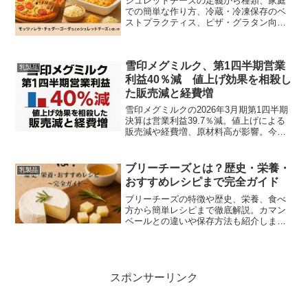
シュレッドチーズの定義から種類、家庭
での簡単な作り方、冷蔵・冷凍保存のベ
ストプラクティス、ピザ・グラタン向け
の選び方、溶けない・固まるトラブル対
処法や時短レシピまで、初心者でもすぐ
使える実践テクニックを徹底解説。保存
雪印メグミルク、第1四半期営業
期間の目安やプロの小技も紹介します。
乳製品
利益40％減 値上げ効果を相殺し
た販売減と経費増
雪印メグミルクの2026年3月期第1四半期
決算は営業利益39.7％減。値上げによる
販売減や経費増、原材料高が影響。今後
の見通しも解説。
ブリーチーズとは？歴史・栄養・
乳製品
おすすめレシピまで完全ガイド
ブリーチーズの特徴や歴史、栄養、食べ
方から簡単レシピまで徹底解説。カマン
ベールとの違いや保存方法も紹介しま
す。
スポンサーリンク