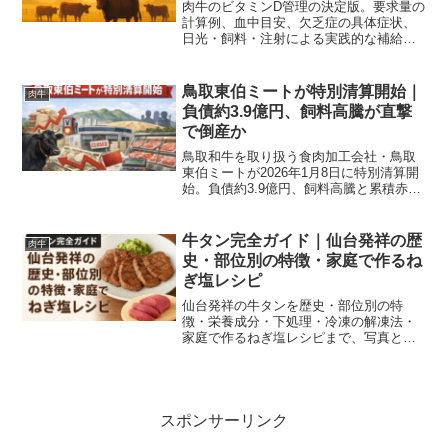
肉牛のビタミンD管理の決定版。要求量の
計算例、血中目安、欠乏症の具体症状、
日光・飼料・注射による実践的な補給法
と季節別チェックリストをわかりやすく
解説。
鳥取東伯ミートが特別清算開始｜
肉牛
負債約3.9億円、飼料高騰が直撃
で倒産か
鳥取和牛を取り扱う食肉加工会社・鳥取
東伯ミートが2026年1月8日に特別清算開
始。負債約3.9億円、飼料高騰と累積赤字
が倒産の原因。経緯・業界影響・今後の
ポイントを解説。
牛タン完全ガイド｜仙台発祥の歴
肉牛
史・部位別の特徴・家庭で作るね
ぎ塩レシピ
仙台発祥の牛タンを歴史・部位別の特
徴・栄養成分・下処理・冷凍の解凍法・
家庭で作るねぎ塩レシピまで、写真と表
でわかりやすく解説します。
スポンサーリンク