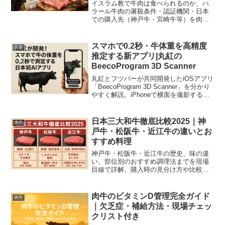
イスラム教で牛肉は食べられるのか、ハ
ラール牛肉の屠殺条件・認証機関・日本
での購入先（神戸牛・宮崎牛等）を肉牛
農家が図解でわかりやすく解説します。
スマホで0.2秒・牛体重を高精度
疾病
推定する新アプリ|丸紅の
BeecoProgram 3D Scanner
丸紅とフツパーが共同開発したiOSアプリ
「BeecoProgram 3D Scanner」を分かり
やすく解説。iPhoneで横面を撮影するだ
けで0.2秒で体重推定、誤差約4.2%の高精
度で酪農現場の作業負担と判断を効率化
します。
日本三大和牛徹底比較2025｜神
肉牛
戸牛・松阪牛・近江牛の違いとお
すすめ料理
神戸牛・松阪牛・近江牛の歴史、味の違
い、部位別のおすすめ調理法までを現場
目線で詳解。購入時の見分け方や比較表
付きで初めてでも安心。ステーキ・すき
焼き・しゃぶしゃぶ別の最適な部位も解
説。GI登録や証明書のチェック方法で失
肉牛のビタミンD管理完全ガイド
肉牛
敗しない購入ガイド付き。
｜欠乏症・補給方法・現場チェッ
クリスト付き