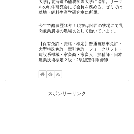
大学は北海道の酪農学園大学に進学。サーク
ルの乳牛研究会にて会長を務める。ゼミでは
草地・飼料生産学研究室に所属。
今年で酪農歴10年！現在は関西の牧場にて乳
肉兼業農場の農場長として働いています。
【保有免許・資格・検定】普通自動車免許・
大型特殊免許・牽引免許・フォークリフト・
建設系機械・家畜商・家畜人工授精師・日本
農業技術検定２級・2級認定牛削蹄師
スポンサーリンク