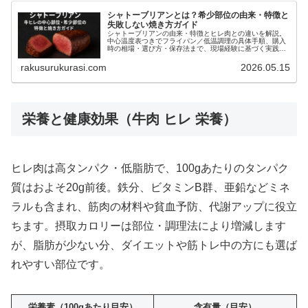
シャトーブリアンとは？希少部位の由来・特徴と
失敗しない焼き方ガイド
シャトーブリアンの由来・特徴とヒレ肉との違いを解説。
中心温度表つきでフライパン／低温調理の具体手順、購入
時の相場・選び方・保存法まで、現場経験に基づく実践的
なコツを丁寧に紹介します。
rakusurukurasi.com
2026.05.15
栄養と健康効果（牛肉 ヒレ 栄養）
ヒレ肉は高タンパク・低脂肪で、100gあたりのタンパク
質はおよそ20g前後。鉄分、ビタミンB群、亜鉛などミネ
ラルも含まれ、筋肉の材料や貧血予防、代謝アップに役立
ちます。摂取カロリーは部位・調理法により増減します
が、脂肪が少ない分、ダイエットや筋トレ中の方にも選ば
れやすい部位です。
栄養素（100gあたり目安）
含有量（目安）