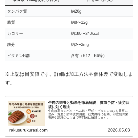
タンパク質
約20g
脂質
約8〜12g
カロリー
約180〜240kcal
鉄分
約2〜3mg
ビタミンB群
含有（B12、B6等）
※上記は目安値です。詳細は加工方法や個体差で変動しま
す。
牛肉の栄養と効果を徹底解説｜貧血予防・疲労回
復に効く理由
牛肉は高タンパク・ヘム鉄・亜鉛・ビタミンB12を豊富に
含み、貧血予防や疲労回復、筋力維持に有効。部位別の栄
養差や調理のコツまで専門的に解説します。
rakusurukurasi.com
2026.05.03