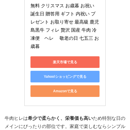
無料 クリスマス お歳暮 お祝い 
誕生日 贈答用 ギフト 内祝い プ
レゼント お取り寄せ 最高級 鹿児
島黒牛 フィレ 贅沢 国産 牛肉 冷
凍便　ヘレ 　敬老の日 七五三 お
歳暮
楽天市場で見る
Yahoo!ショッピングで見る
Amazonで見る
牛肉ヒレは
希少で柔らかく、栄養価も高い
ため特別な日の
メインにぴったりの部位です。家庭で楽しむならシンプル