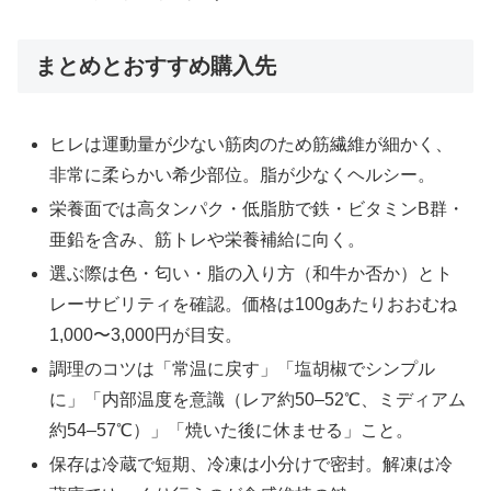
まとめとおすすめ購入先
ヒレは運動量が少ない筋肉のため筋繊維が細かく、
非常に柔らかい希少部位。脂が少なくヘルシー。
栄養面では高タンパク・低脂肪で鉄・ビタミンB群・
亜鉛を含み、筋トレや栄養補給に向く。
選ぶ際は色・匂い・脂の入り方（和牛か否か）とト
レーサビリティを確認。価格は100gあたりおおむね
1,000〜3,000円が目安。
調理のコツは「常温に戻す」「塩胡椒でシンプル
に」「内部温度を意識（レア約50–52℃、ミディアム
約54–57℃）」「焼いた後に休ませる」こと。
保存は冷蔵で短期、冷凍は小分けで密封。解凍は冷