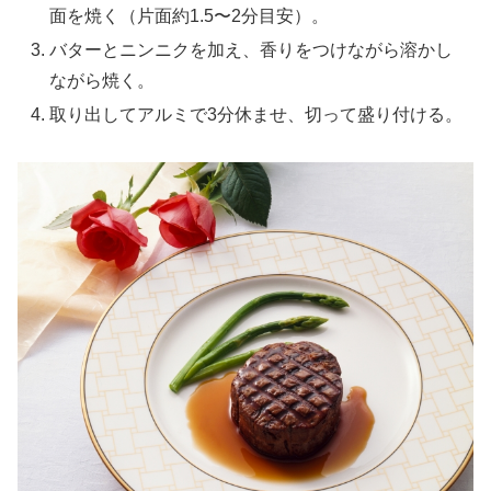
面を焼く（片面約1.5〜2分目安）。
バターとニンニクを加え、香りをつけながら溶かし
ながら焼く。
取り出してアルミで3分休ませ、切って盛り付ける。