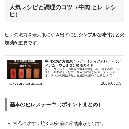
人気レシピと調理のコツ（牛肉 ヒレ レシ
ピ）
ヒレの魅力を最大限に引き出すには
シンプルな味付けと火
加減
が重要です。
牛肉の焼き方種類：レア・ミディアムレア・ミデ
ィアム・ウェルダン徹底ガイド
レア〜ウェルダンの焼き加減4種類を比較。内部温度（℃/
°F）・断面の見分け方・厚み別の焼き時間・フライパン／
オーブン別の実践手順、温度計の使い方と安全ポイントま
でわかりやすく解説する完全ガイド。
rakusurukurasi.com
2026.05.03
基本のヒレステーキ（ポイントまとめ）
常温に戻す：焼く30分前に冷蔵庫から出す。