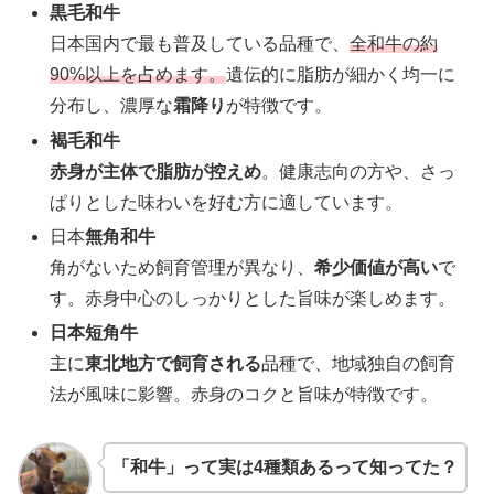
黒毛和牛
日本国内で最も普及している品種で、
全和牛の約
90%以上を占めます。
遺伝的に脂肪が細かく均一に
分布し、濃厚な
霜降り
が特徴です。
褐毛和牛
赤身が主体で脂肪が控えめ
。健康志向の方や、さっ
ぱりとした味わいを好む方に適しています。
日本
無角和牛
角がないため飼育管理が異なり、
希少価値が高い
で
す。赤身中心のしっかりとした旨味が楽しめます。
日本短角牛
主に
東北地方で飼育される
品種で、地域独自の飼育
法が風味に影響。赤身のコクと旨味が特徴です。
「和牛」って実は4種類あるって知ってた？