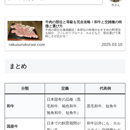
牛さん
牛肉の部位と等級を完全攻略！和牛と交雑種の特
徴と選び方
牛肉の部位を徹底解説！各部位の特徴やおすすめの料理法
を紹介。フィレやリブロース、カルビなど、部位選びで美
味しさが広がる！
rakusurukurasi.com
2025.03.10
まとめ
分類
定義
代表例
日本固有の品種（黒
和牛
毛和牛、褐色和牛、
黒毛和牛、短角牛
無角和牛、短角牛）
日本での飼育期間が
和牛以外にも、ホル
国産牛
長い牛
スタイン交雑種など