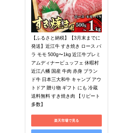
【ふるさと納税】【3月末までに
発送】近江牛 すき焼き ロース バ
ラ モモ 500g〜1kg 近江牛プレミ
アムディナービュッフェ 休暇村
近江八幡 国産 牛肉 赤身 ブラン
ド牛 日本三大和牛 キャンプ アウ
トドア 贈り物 ギフト にも 冷蔵 
送料無料 すき焼き肉 【リピート
多数】
楽天市場で見る