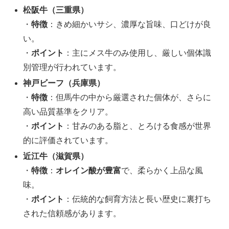
松阪牛（三重県）
・
特徴
：きめ細かいサシ、濃厚な旨味、口どけが良
い。
・
ポイント
：主にメス牛のみ使用し、厳しい個体識
別管理が行われています。
神戸ビーフ（兵庫県）
・
特徴
：但馬牛の中から厳選された個体が、さらに
高い品質基準をクリア。
・
ポイント
：甘みのある脂と、とろける食感が世界
的に評価されています。
近江牛（滋賀県）
・
特徴
：
オレイン酸が豊富
で、柔らかく上品な風
味。
・
ポイント
：伝統的な飼育方法と長い歴史に裏打ち
された信頼感があります。