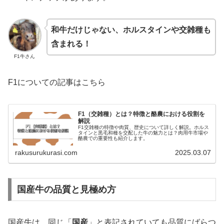
和牛だけじゃない、ホルスタインや交雑種も
含まれる！
F1牛さん
F1についての記事はこちら
F1（交雑種）とは？特徴と酪農における役割を
解説
F1交雑種の特徴や肉質、歴史について詳しく解説。ホルス
タインと黒毛和種を交配した牛の魅力とは？肉用牛市場や
酪農での重要性も紹介します。
rakusurukurasi.com
2025.03.07
国産牛の品質と見極め方
国産牛は、同じ「
国産
」と表記されていても品質にばらつ