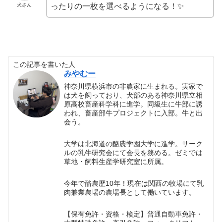
犬さん
ったりの一枚を選べるようになる！✨
この記事を書いた人
みやむー
神奈川県横浜市の非農家に生まれる。実家で
は犬を飼っており、犬部のある神奈川県立相
原高校畜産科学科に進学。同級生に牛部に誘
われ、畜産部牛プロジェクトに入部。牛と出
会う。
大学は北海道の酪農学園大学に進学。サーク
ルの乳牛研究会にて会長を務める。ゼミでは
草地・飼料生産学研究室に所属。
今年で酪農歴10年！現在は関西の牧場にて乳
肉兼業農場の農場長として働いています。
【保有免許・資格・検定】普通自動車免許・