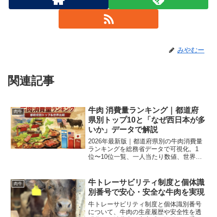
みやむー
関連記事
牛肉 消費量ランキング｜都道府
肉牛
県別トップ10と「なぜ西日本が多
いか」データで解説
2026年最新版｜都道府県別の牛肉消費量
ランキングを総務省データで可視化。1
位〜10位一覧、一人当たり数値、世界比
較、なぜ西日本で消費が多いかを肉牛農
家視点で丁寧に解説します。
牛トレーサビリティ制度と個体識
肉牛
別番号で安心・安全な牛肉を実現
牛トレーサビリティ制度と個体識別番号
について、牛肉の生産履歴や安全性を透