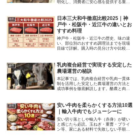
明化し、消費者に安心感を提供する重要
性を解説します。
日本三大和牛徹底比較2025｜神
肉牛
戸牛・松阪牛・近江牛の違いとお
すすめ料理
神戸牛・松阪牛・近江牛の歴史、味の違
い、部位別のおすすめ調理法までを現場
目線で詳解。購入時の見分け方や比較表
付きで初めてでも安心。ステーキ・すき
焼き・しゃぶしゃぶ別の最適な部位も解
説。GI登録や証明書のチェック方法で失
乳肉複合経営で実現する安定した
肉牛
敗しない購入ガイド付き。
農場運営の秘訣
本記事では、乳肉複合経営や乳肉一貫体
制を活用した安定した農場運営の方法と
成功事例を徹底解説します。酪農と肉牛
生産の融合によるリスク分散、コスト削
減、収益向上のポイントを紹介！
安い牛肉を柔らかくする方法10選
肉牛
｜輸入牛肉でもジューシーに
安い切り落としや輸入牛（赤身）が硬い
と感じたら必読。玉ねぎ・重曹・ブライ
ン等、家にある材料で失敗しない手順と
注意点を部位別にわかりやすく解説しま
す。