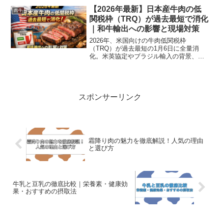
【2026年最新】日本産牛肉の低
肉牛
関税枠（TRQ）が過去最短で消化
｜和牛輸出への影響と現場対策
2026年、米国向けの牛肉低関税枠
（TRQ）が過去最短の1月6日に全量消
化。米英協定やブラジル輸入の背景、和
牛への影響と輸出業者が取るべき対策を
図表で分かりやすく解説します。
スポンサーリンク
霜降り肉の魅力を徹底解説！人気の理由
と選び方
牛乳と豆乳の徹底比較｜栄養素・健康効
果・おすすめの摂取法