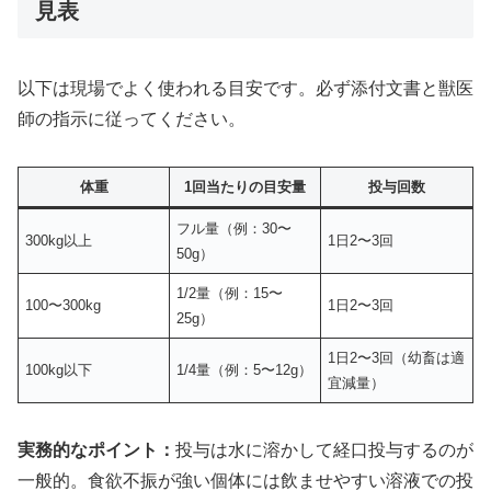
見表
以下は現場でよく使われる目安です。必ず添付文書と獣医
師の指示に従ってください。
体重
1回当たりの目安量
投与回数
フル量（例：30〜
300kg以上
1日2〜3回
50g）
1/2量（例：15〜
100〜300kg
1日2〜3回
25g）
1日2〜3回（幼畜は適
100kg以下
1/4量（例：5〜12g）
宜減量）
実務的なポイント：
投与は水に溶かして経口投与するのが
一般的。食欲不振が強い個体には飲ませやすい溶液での投