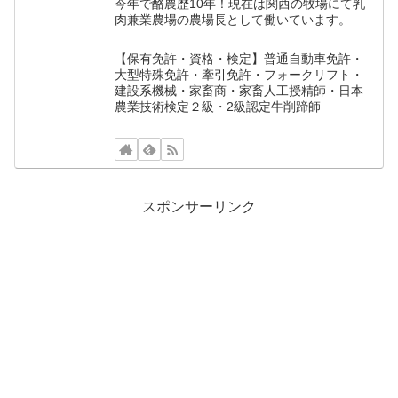
今年で酪農歴10年！現在は関西の牧場にて乳
肉兼業農場の農場長として働いています。
【保有免許・資格・検定】普通自動車免許・
大型特殊免許・牽引免許・フォークリフト・
建設系機械・家畜商・家畜人工授精師・日本
農業技術検定２級・2級認定牛削蹄師
スポンサーリンク