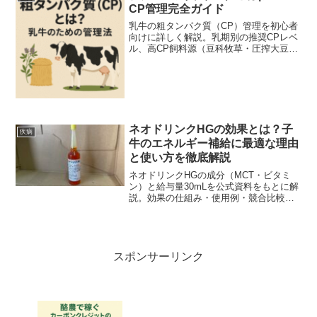
CP管理完全ガイド
乳牛の粗タンパク質（CP）管理を初心者
向けに詳しく解説。乳期別の推奨CPレベ
ル、高CP飼料源（豆科牧草・圧搾大豆・
おから）、DIP/UIPバランス調整、子牛給
餌、PDCAサイクル、環境負荷低減策ま
で完全網羅。飼料分析から実践例、デー
タ管理もサポート。
ネオドリンクHGの効果とは？子
疾病
牛のエネルギー補給に最適な理由
と使い方を徹底解説
ネオドリンクHGの成分（MCT・ビタミ
ン）と給与量30mLを公式資料をもとに解
説。効果の仕組み・使用例・競合比較を
現場視点でわかりやすくまとめます。
スポンサーリンク