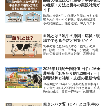
酪農の換気はなぜ重要？牛舎換気
疾病
の種類・方法と夏冬の実践対策ガ
イド
酪農の換気が牛の健康と乳量に与える影
響をわかりやすく解説。夏の暑熱対策、
冬の結露防止、機器選定、導入コスト試
算、現場で使える計算例とチェックリス
トを掲載。
血乳とは？乳牛の原因・症状・現
疾病
場でできる予防と対策ガイド
乳牛の乳に血が混入する「血乳」の原
因・診断・治療・予防を、分娩期・乾乳
期の栄養管理や乳房炎対策、高温対策ま
で具体的なSOPとチェックリストで分か
りやすく解説します。
2026年1月配合飼料値上げ：JA全
酪農NEWS
農発表「1tあたり約4,200円」─｜
影響試算と補填・支援の最新情報
JA全農は2026年1〜3月期の配合飼料を1
トン当たり約4,200円値上げと発表。公式
数値の解説、農家一戸当たりの影響試
算、補填の見通しと現場でできる具体的
対策を図表でわかりやすく解説します。
粗タンパク質（CP）とは|乳牛の
酪農