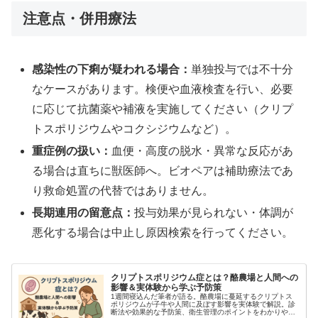
注意点・併用療法
感染性の下痢が疑われる場合：
単独投与では不十分
なケースがあります。検便や血液検査を行い、必要
に応じて抗菌薬や補液を実施してください（クリプ
トスポリジウムやコクシジウムなど）。
重症例の扱い：
血便・高度の脱水・異常な反応があ
る場合は直ちに獣医師へ。ビオペアは補助療法であ
り救命処置の代替ではありません。
長期連用の留意点：
投与効果が見られない・体調が
悪化する場合は中止し原因検索を行ってください。
クリプトスポリジウム症とは？酪農場と人間への
影響＆実体験から学ぶ予防策
1週間寝込んだ筆者が語る。酪農場に蔓延するクリプトス
ポリジウムが子牛や人間に及ぼす影響を実体験で解説。診
断法や効果的な予防策、衛生管理のポイントをわかりやす