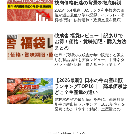
枝肉価格低迷の背景を徹底解説
2025年6月現在、A5ランク和牛枝肉の価
格が過去最低水準を記録。インフレ・消
費者行動・供給過剰・政府支援を徹底分
析し、今後の市場展望をわかりやすく解
説します。
牧成舎 福袋レビュー｜訳ありで
乳製品
お得！価格・賞味期限・購入方法
まとめ
岐阜・飛騨の牧成舎が年中販売する訳あ
り乳製品福袋を実食レビュー。中身ネタ
バレ・価格比較、購入ルート（楽天／公
式／ふるさと納税）、保存とアレンジ法
をわかりやすく解説します。
【2026最新】日本の牛肉産出額
肉牛
ランキングTOP10｜｜高単価県は
どこ？生産量の違い
農林水産省の最新統計を基に、都道府県
別牛肉産出額ランキング（2023基準）を
図表でわかりやすく解説。生産量との違
いやブランド牛が与える影響、地域別の
注目事例まで肉牛農家が分かりやすく解
説します。
スポンサーリンク