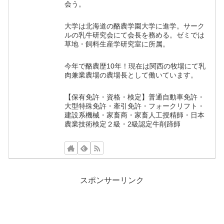
会う。
大学は北海道の酪農学園大学に進学。サーク
ルの乳牛研究会にて会長を務める。ゼミでは
草地・飼料生産学研究室に所属。
今年で酪農歴10年！現在は関西の牧場にて乳
肉兼業農場の農場長として働いています。
【保有免許・資格・検定】普通自動車免許・
大型特殊免許・牽引免許・フォークリフト・
建設系機械・家畜商・家畜人工授精師・日本
農業技術検定２級・2級認定牛削蹄師
スポンサーリンク