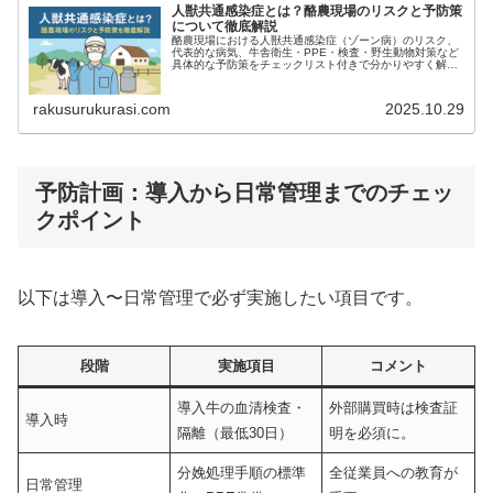
人獣共通感染症とは？酪農現場のリスクと予防策
について徹底解説
酪農現場における人獣共通感染症（ゾーン病）のリスク、
代表的な病気、牛舎衛生・PPE・検査・野生動物対策など
具体的な予防策をチェックリスト付きで分かりやすく解
説。ワンヘルス視点や国内外の事例、報告・対応フロー、
法令遵守までまとめています。
rakusurukurasi.com
2025.10.29
予防計画：導入から日常管理までのチェッ
クポイント
以下は導入〜日常管理で必ず実施したい項目です。
段階
実施項目
コメント
導入牛の血清検査・
外部購買時は検査証
導入時
隔離（最低30日）
明を必須に。
分娩処理手順の標準
全従業員への教育が
日常管理