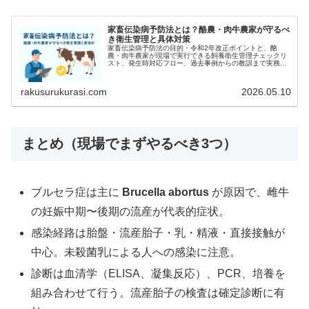
家畜伝染病予防法とは？酪農・肉牛農家が守るべ
き衛生管理と具体対策
家畜伝染病予防法の目的・令和2年改正ポイントと、酪
農・肉牛農家が現場で実行できる飼養衛生管理チェックリ
スト、発生時対応フロー、過去事例からの教訓まで実務的
にわかりやすく解説します。
rakusurukurasi.com
2026.05.10
まとめ（現場でまずやるべき3つ）
ブルセラ症は主に
Brucella abortus
が原因で、雌牛
の妊娠中期〜後期の流産が代表的症状。
感染経路は胎盤・流産胎子・乳・精液・直接接触が
中心。未殺菌乳による人への感染に注意。
診断は血清学（ELISA、凝集反応）、PCR、培養を
組み合わせて行う。流産胎子の検査は確定診断に有