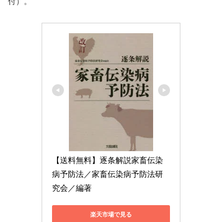
付）。
【送料無料】逐条解説家畜伝染
病予防法／家畜伝染病予防法研
究会／編著
楽天市場で見る