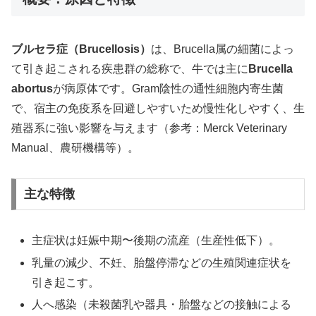
ブルセラ症（Brucellosis）
は、Brucella属の細菌によっ
て引き起こされる疾患群の総称で、牛では主に
Brucella
abortus
が病原体です。Gram陰性の通性細胞内寄生菌
で、宿主の免疫系を回避しやすいため慢性化しやすく、生
殖器系に強い影響を与えます（参考：Merck Veterinary
Manual、農研機構等）。
主な特徴
主症状は妊娠中期〜後期の流産（生産性低下）。
乳量の減少、不妊、胎盤停滞などの生殖関連症状を
引き起こす。
人へ感染（未殺菌乳や器具・胎盤などの接触による