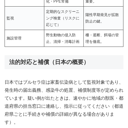
化・PPE常備
重要。
定期的なスクリーニ
陽性早期発見が拡散
監視
ング検査（リスクに
防止の鍵。
応じて）
野生動物の侵入防
柵・遮断、餌場の管
施設管理
止、清掃・消毒計画
理を徹底。
法的対応と補償（日本の概要）
日本ではブルセラ症は家畜伝染病として監視対象であり、
発生時の届出義務、感染牛の処置、補償制度等が定められ
ています。疑い例が出たときは、速やかに地域の獣医・都
道府県の担当窓口に連絡し、指示に従ってください（都道
府県ごとに手続きや補償の詳細が異なる場合がありま
す）。