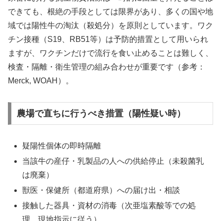
できても、根絶の手段としては限界があり、多くの国や地
域では陽性牛の淘汰（殺処分）を原則としています。ワク
チン接種（S19、RB51等）は予防的措置として用いられ
ますが、ワクチンだけで流行を食い止めることは難しく、
検査・隔離・衛生管理の組み合わせが重要です（参考：
Merck, WOAH）。
農場で直ちに行うべき措置（陽性疑い時）
疑陽性個体の即時隔離
当該牛の産仔・乳製品の人への供給停止（未殺菌乳
は廃棄）
獣医・保健所（都道府県）への届け出・相談
接触した器具・資材の消毒（次亜塩素酸等での処
理、現地指示に従う）