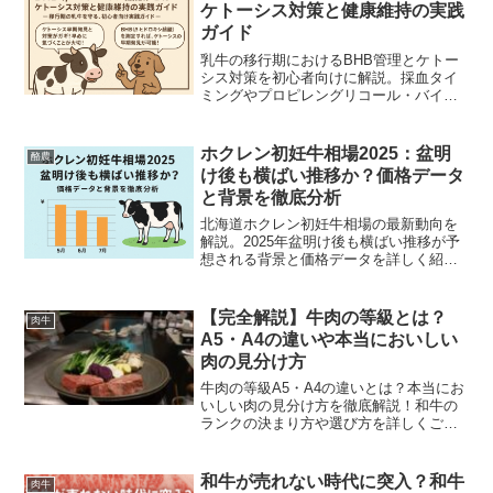
ケトーシス対策と健康維持の実践
ガイド
乳牛の移行期におけるBHB管理とケトー
シス対策を初心者向けに解説。採血タイ
ミングやプロピレングリコール・バイパ
スグルコースの実践例を紹介。
ホクレン初妊牛相場2025：盆明
酪農
け後も横ばい推移か？価格データ
と背景を徹底分析
北海道ホクレン初妊牛相場の最新動向を
解説。2025年盆明け後も横ばい推移が予
想される背景と価格データを詳しく紹
介。
【完全解説】牛肉の等級とは？
肉牛
A5・A4の違いや本当においしい
肉の見分け方
牛肉の等級A5・A4の違いとは？本当にお
いしい肉の見分け方を徹底解説！和牛の
ランクの決まり方や選び方を詳しくご紹
介します。
和牛が売れない時代に突入？和牛
肉牛