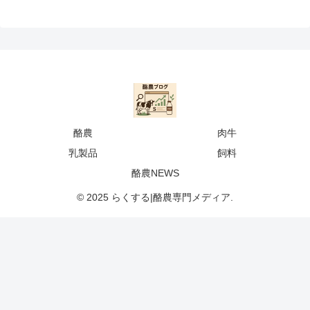
酪農
肉牛
乳製品
飼料
酪農NEWS
© 2025 らくする|酪農専門メディア.