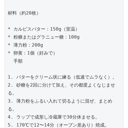
材料（約20枚）
* カルピスバター：150g（室温）
* 粉糖またはグラニュー糖：100g
* 薄力粉：200g
* 卵黄：1個（好みで）
  手順
1. バターをクリーム状に練る（低速でムラなく）。
2. 砂糖を2回に分けて加え、その都度よくなじませ
る。
3. 薄力粉をふるい入れて切るように混ぜ、まとめ
る。
4. ラップで成形し冷蔵庫で30分休ませる。
5. 170℃で12〜14分（オーブン差あり）焼成。 