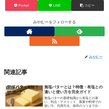
Pocket
LINE
コピー
みやむーをフォローする
みやむー
関連記事
無塩バターとは？特徴・有塩との
乳製品
違いと使い方を完全ガイド
無塩バターの基礎知識から有塩との違
い、利点・デメリット、製菓や料理での
使い方、代用方法、保存のコツまで分か