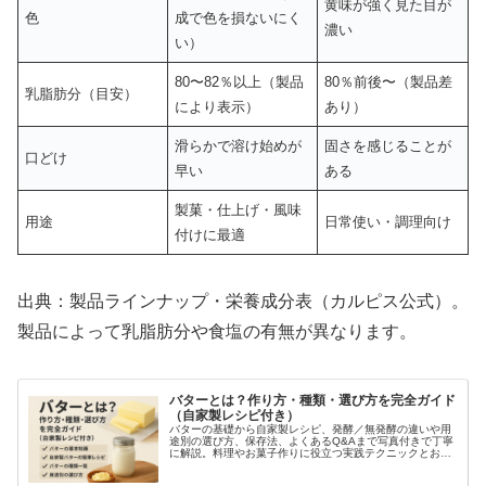
黄味が強く見た目が
色
成で色を損ないにく
濃い
い）
80〜82％以上（製品
80％前後〜（製品差
乳脂肪分（目安）
により表示）
あり）
滑らかで溶け始めが
固さを感じることが
口どけ
早い
ある
製菓・仕上げ・風味
用途
日常使い・調理向け
付けに最適
出典：製品ラインナップ・栄養成分表（カルピス公式）。
製品によって乳脂肪分や食塩の有無が異なります。
バターとは？作り方・種類・選び方を完全ガイド
（自家製レシピ付き）
バターの基礎から自家製レシピ、発酵／無発酵の違いや用
途別の選び方、保存法、よくあるQ&Aまで写真付きで丁寧
に解説。料理やお菓子作りに役立つ実践テクニックとおす
すめ情報も満載です。