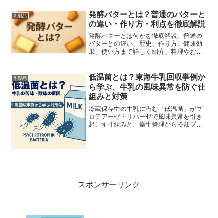
発酵バターとは？普通のバターと
乳製品
の違い・作り方・利点を徹底解説
発酵バターとは何かを徹底解説。普通の
バターとの違い、歴史、作り方、健康効
果、使い方まで詳しく紹介。料理やお菓
子作りに役立つ情報満載。
低温菌とは？東海牛乳回収事例か
乳製品
ら学ぶ、牛乳の風味異常を防ぐ仕
組みと対策
冷蔵保存中の牛乳に潜む「低温菌」がプ
ロテアーゼ・リパーゼで風味異常を引き
起こす仕組みと、衛生管理から冷却プロ
セスまで初心者でも実践できる予防対策
を解説します。
スポンサーリンク