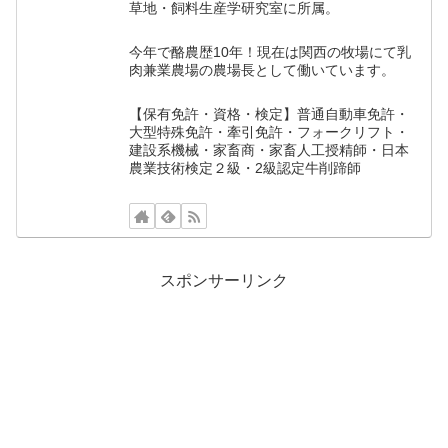
草地・飼料生産学研究室に所属。
今年で酪農歴10年！現在は関西の牧場にて乳
肉兼業農場の農場長として働いています。
【保有免許・資格・検定】普通自動車免許・
大型特殊免許・牽引免許・フォークリフト・
建設系機械・家畜商・家畜人工授精師・日本
農業技術検定２級・2級認定牛削蹄師
スポンサーリンク