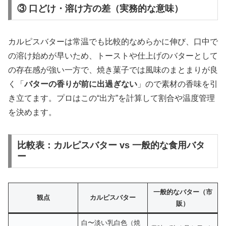
③ 口どけ・溶け方の差（実務的な意味）
カルピスバターは常温でも比較的なめらかに伸び、口中で
の溶け始めが早いため、トーストや仕上げのバターとして
の存在感が強い一方で、焼き菓子では風味のまとまりが良
く「
バターの香りが前に出過ぎない
」ので素材の香味を引
き立てます。プロはこの“出方”を計算して割合や温度管理
を決めます。
比較表：カルピスバター vs 一般的な食用バタ
ー
一般的なバター（市
観点
カルピスバター
販）
白〜淡い乳白色（焼