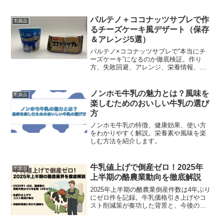
りやすく具体例で解説します。
パルテノ＋ココナッツサブレで作
乳製品
るチーズケーキ風デザート（保存
＆アレンジ5選）
パルテノ×ココナッツサブレで“本当にチ
ーズケーキ”になるのか徹底検証。作り
方、失敗回避、アレンジ、栄養情報、売
り切れ対策まで写真付きでわかりやすく
解説します。
ノンホモ牛乳の魅力とは？風味を
乳製品
楽しむためのおいしい牛乳の選び
方
ノンホモ牛乳の特徴、健康効果、使い方
をわかりやすく解説。栄養素や風味を楽
しむ方法を紹介します。
牛乳値上げで倒産ゼロ！2025年
乳製品
上半期の酪農業動向を徹底解説
2025年上半期の酪農業倒産件数は4年ぶり
にゼロ件を記録。牛乳価格引き上げやコ
スト削減策が奏功した背景と、今後の課
題・持続可能性について最新データとと
もに解説します。