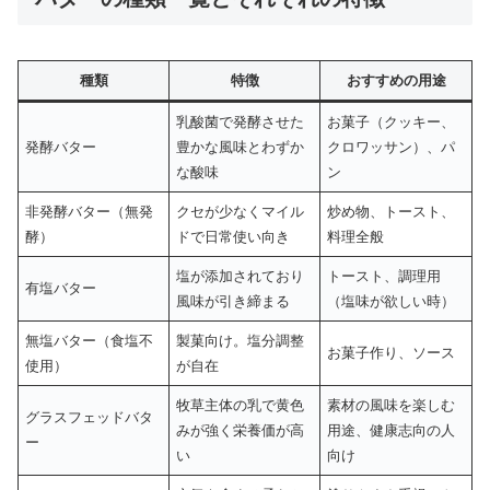
種類
特徴
おすすめの用途
乳酸菌で発酵させた
お菓子（クッキー、
発酵バター
豊かな風味とわずか
クロワッサン）、パ
な酸味
ン
非発酵バター（無発
クセが少なくマイル
炒め物、トースト、
酵）
ドで日常使い向き
料理全般
塩が添加されており
トースト、調理用
有塩バター
風味が引き締まる
（塩味が欲しい時）
無塩バター（食塩不
製菓向け。塩分調整
お菓子作り、ソース
使用）
が自在
牧草主体の乳で黄色
素材の風味を楽しむ
グラスフェッドバタ
みが強く栄養価が高
用途、健康志向の人
ー
い
向け