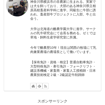
神奈川県横浜市の非農家に生まれる。実家で
は犬を飼っており、犬部のある神奈川県立相
原高校畜産科学科に進学。同級生に牛部に誘
われ、畜産部牛プロジェクトに入部。牛と出
会う。
大学は北海道の酪農学園大学に進学。サーク
ルの乳牛研究会にて会長を務める。ゼミでは
草地・飼料生産学研究室に所属。
今年で酪農歴10年！現在は関西の牧場にて乳
肉兼業農場の農場長として働いています。
【保有免許・資格・検定】普通自動車免許・
大型特殊免許・牽引免許・フォークリフト・
建設系機械・家畜商・家畜人工授精師・日本
農業技術検定２級・2級認定牛削蹄師
スポンサーリンク