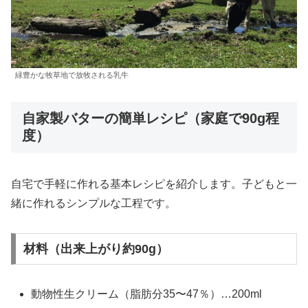
緑豊かな牧草地で放牧される乳牛
自家製バターの簡単レシピ（家庭で90g程
度）
自宅で手軽に作れる基本レシピを紹介します。子どもと一
緒に作れるシンプルな工程です。
材料（出来上がり約90g）
動物性生クリーム（脂肪分35〜47％）…200ml