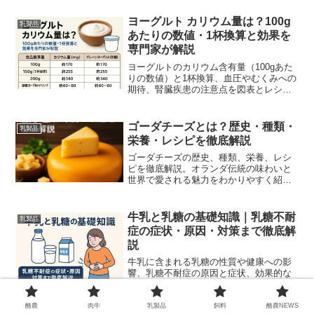
案します。
ヨーグルト カリウム量は？100g
乳製品
あたりの数値・1杯換算と効果を
専門家が解説
ヨーグルトのカリウム含有量（100gあた
りの数値）と1杯換算、血圧やむくみへの
期待、腎臓疾患の注意点を図表とレシピ
で分かりやすく解説します。公的データ
を一次参照。
ゴーダチーズとは？歴史・種類・
乳製品
栄養・レシピを徹底解説
ゴーダチーズの歴史、種類、栄養、レシ
ピを徹底解説。オランダ伝統の味わいと
世界で愛される魅力をわかりやすく紹介
します。
牛乳と乳糖の基礎知識｜乳糖不耐
乳製品
症の症状・原因・対策まで徹底解
説
牛乳に含まれる乳糖の性質や健康への影
響、乳糖不耐症の原因と症状、効果的な
対策方法をわかりやすく解説します。
酪農
肉牛
乳製品
飼料
酪農NEWS