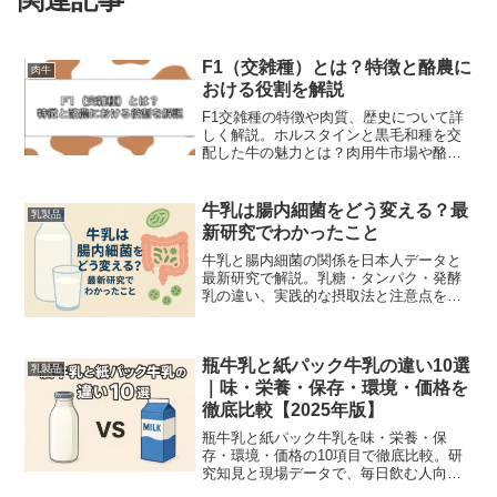
F1（交雑種）とは？特徴と酪農に
肉牛
おける役割を解説
F1交雑種の特徴や肉質、歴史について詳
しく解説。ホルスタインと黒毛和種を交
配した牛の魅力とは？肉用牛市場や酪農
での重要性も紹介します。
牛乳は腸内細菌をどう変える？最
乳製品
新研究でわかったこと
牛乳と腸内細菌の関係を日本人データと
最新研究で解説。乳糖・タンパク・発酵
乳の違い、実践的な摂取法と注意点を分
かりやすく紹介します。
瓶牛乳と紙パック牛乳の違い10選
乳製品
｜味・栄養・保存・環境・価格を
徹底比較【2025年版】
瓶牛乳と紙パック牛乳を味・栄養・保
存・環境・価格の10項目で徹底比較。研
究知見と現場データで、毎日飲む人向け
と「特別な1本」の選び方まで具体的に提