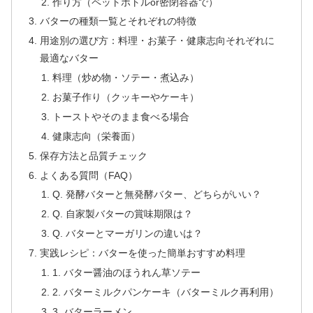
作り方（ペットボトルor密閉容器で）
バターの種類一覧とそれぞれの特徴
用途別の選び方：料理・お菓子・健康志向それぞれに
最適なバター
料理（炒め物・ソテー・煮込み）
お菓子作り（クッキーやケーキ）
トーストやそのまま食べる場合
健康志向（栄養面）
保存方法と品質チェック
よくある質問（FAQ）
Q. 発酵バターと無発酵バター、どちらがいい？
Q. 自家製バターの賞味期限は？
Q. バターとマーガリンの違いは？
実践レシピ：バターを使った簡単おすすめ料理
1. バター醤油のほうれん草ソテー
2. バターミルクパンケーキ（バターミルク再利用）
3. バターラーメン