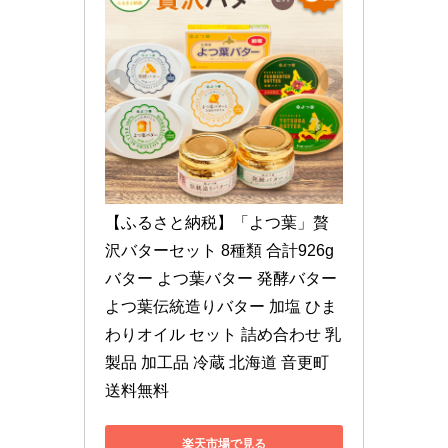
【ふるさと納税】「よつ葉」贅
沢バターセット 8種類 合計926g 
バター よつ葉バター 発酵バター 
よつ葉伝統造りバター 加塩 ひま
わりオイル セット 詰め合わせ 乳
製品 加工品 冷蔵 北海道 音更町 
送料無料
楽天市場で見る